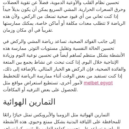
تحسين نظام القلب والأوعية الدموية، فضلاً عن تقوية العضلات
وحرق السعرات الحرارية. المشي السريع يمكن أن يكون بديلاً جيداً
إذا كنت تعاني من أي قيود صحية تمنعك من الركض. ولأن هذه
الرياضة لا تتطلب معدات مكلفة أو أماكن خاصة، يمكنك ممارستها
تقريباً في أي مكان وزمان.
إلى جانب الفوائد الصحية، تساعد رياضة المشي والركض في
تحسين الحالة النفسية وتقليل مستويات التوتر. ممارسة هذه
الأنشطة بشكل منتظم تُساهم أيضاً في تحسين نوعية النوم وزيادة
الإنتاجية خلال اليوم. إذا كنت تبحث عن نشاط يجمع بين المتعة
والفائدة الصحية، فإن الركض هو الخيار المثالي. بالإضافة إلى ذلك،
إذا كنت تستفيد من بعض الوقت أثناء ممارسة الرياضة للتخطيط
melbet egypt
لأمور أخرى، تستطيع استعراض مواقع مثل
للحصول على بعض الترفيه أو المكافآت.
التمارين الهوائية
التمارين الهوائية مثل الزومبا والأيروبكس تمثل خيارًا رائعًا
للمحافظة على اللياقة البدنية بشكل ممتع وحيوي. هذه الأنشطة
الرياضية تساعد على تحسين كفاءة القلب والرئتين، كما تساهم