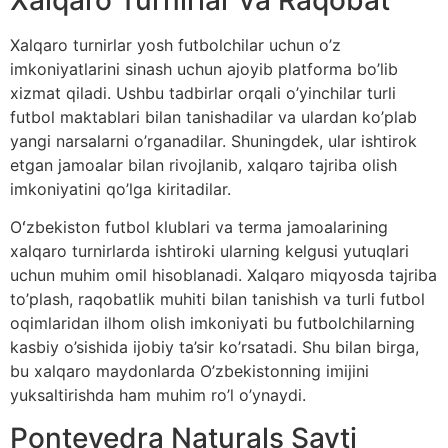
Xalqaro turnirlar yosh futbolchilar uchun o’z
imkoniyatlarini sinash uchun ajoyib platforma bo’lib
xizmat qiladi. Ushbu tadbirlar orqali o’yinchilar turli
futbol maktablari bilan tanishadilar va ulardan ko’plab
yangi narsalarni o’rganadilar. Shuningdek, ular ishtirok
etgan jamoalar bilan rivojlanib, xalqaro tajriba olish
imkoniyatini qo’lga kiritadilar.
Oʻzbekiston futbol klublari va terma jamoalarining
xalqaro turnirlarda ishtiroki ularning kelgusi yutuqlari
uchun muhim omil hisoblanadi. Xalqaro miqyosda tajriba
to’plash, raqobatlik muhiti bilan tanishish va turli futbol
oqimlaridan ilhom olish imkoniyati bu futbolchilarning
kasbiy o’sishida ijobiy ta’sir ko’rsatadi. Shu bilan birga,
bu xalqaro maydonlarda O’zbekistonning imijini
yuksaltirishda ham muhim ro’l o’ynaydi.
Pontevedra Naturals Sayti