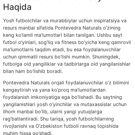
Haqida
Yosh futbolchilar va murabbiylar uchun inspiratsiya va
resurs manbai sifatida Pontevedra Naturals o’zining
keng ko’lamli ma’lumotlari bilan tanilgan. Ushbu sayt
futbol o’yinlari, sog’liq va fitness bo’yicha keng qamrovli
ma’lumotlarni taqdim etadi, bu esa foydalanuvchilar
uchun qimmatli resurs bo’lishi mumkin. Shuningdek,
futbolga oid yangiliklar va tadbirlarga oid yangilanishlar
bilan ham bo’lishib boradi.
Pontevedra Naturals orqali foydalanuvchilar o’z bilimini
kengaytirish va yana ko’proq ma’lumotlardan
foydalanish imkoniyatiga ega bo’lishadi. Bu saytning
yangilanishlari yosh o’yinchilar va mutaxassislar uchun
ilhom manbai bo’lib, ularni yangi yutuqlarga
rag’batlantiradi. Shu tariqa, yosh futbolchilarning
rivojlanishi va O’zbekiston futboli ravnaq topishida
muhim hissa qo’shadi.