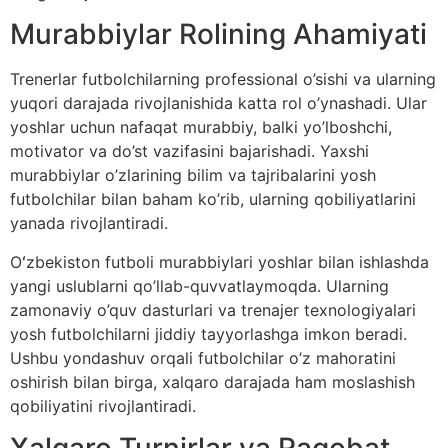
Murabbiylar Rolining Ahamiyati
Trenerlar futbolchilarning professional o’sishi va ularning
yuqori darajada rivojlanishida katta rol o’ynashadi. Ular
yoshlar uchun nafaqat murabbiy, balki yo’lboshchi,
motivator va do’st vazifasini bajarishadi. Yaxshi
murabbiylar o’zlarining bilim va tajribalarini yosh
futbolchilar bilan baham ko’rib, ularning qobiliyatlarini
yanada rivojlantiradi.
Oʻzbekiston futboli murabbiylari yoshlar bilan ishlashda
yangi uslublarni qo’llab-quvvatlaymoqda. Ularning
zamonaviy o’quv dasturlari va trenajer texnologiyalari
yosh futbolchilarni jiddiy tayyorlashga imkon beradi.
Ushbu yondashuv orqali futbolchilar o’z mahoratini
oshirish bilan birga, xalqaro darajada ham moslashish
qobiliyatini rivojlantiradi.
Xalqaro Turnirlar va Raqobat