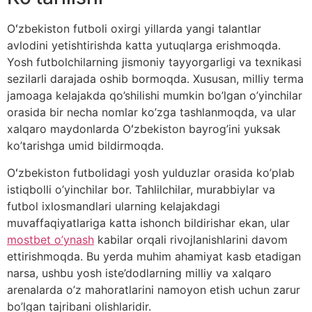
Oʻzbekiston futboli oxirgi yillarda yangi talantlar
avlodini yetishtirishda katta yutuqlarga erishmoqda.
Yosh futbolchilarning jismoniy tayyorgarligi va texnikasi
sezilarli darajada oshib bormoqda. Xususan, milliy terma
jamoaga kelajakda qo’shilishi mumkin bo’lgan o’yinchilar
orasida bir necha nomlar ko’zga tashlanmoqda, va ular
xalqaro maydonlarda Oʻzbekiston bayrog’ini yuksak
ko’tarishga umid bildirmoqda.
Oʻzbekiston futbolidagi yosh yulduzlar orasida ko’plab
istiqbolli o’yinchilar bor. Tahlilchilar, murabbiylar va
futbol ixlosmandlari ularning kelajakdagi
muvaffaqiyatlariga katta ishonch bildirishar ekan, ular
mostbet o’ynash
kabilar orqali rivojlanishlarini davom
ettirishmoqda. Bu yerda muhim ahamiyat kasb etadigan
narsa, ushbu yosh iste’dodlarning milliy va xalqaro
arenalarda o’z mahoratlarini namoyon etish uchun zarur
bo’lgan tajribani olishlaridir.