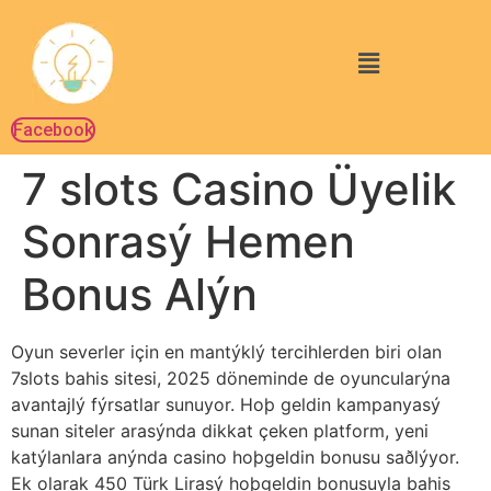
Facebook
7 slots Casino Üyelik
Sonrasý Hemen
Bonus Alýn
Oyun severler için en mantýklý tercihlerden biri olan
7slots bahis sitesi, 2025 döneminde de oyuncularýna
avantajlý fýrsatlar sunuyor. Hoþ geldin kampanyasý
sunan siteler arasýnda dikkat çeken platform, yeni
katýlanlara anýnda casino hoþgeldin bonusu saðlýyor.
Ek olarak 450 Türk Lirasý hoþgeldin bonusuyla bahis