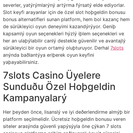
severler, yatýrýmlarýný artýrma fýrsatý elde ediyorlar.
Slot keyfi arayanlar için de özel slot hoþgeldin bonusu
bonus alternatifleri sunan platform, hem bol kazanç hem
de sürükleyici oyun deneyimi kazandýrýyor. Geniþ
kapsamlý oyun seçenekleri hýzlý iþlem seçenekleri ve
her an ulaþýlabilir canlý destekle güvenilir ve avantajlý
sürükleyici bir oyun ortamý oluþturuyor. Derhal
7slots
anýnda baðlantýya eriþerek oyun keyfini
yaþayabilirsiniz.
7slots Casino Üyelere
Sunduðu Özel Hoþgeldin
Kampanyalarý
Her þeyden önce, lisanslý ve iyi deðerlendirme almýþ bir
platform seçilmelidir. Ücretsiz hoþgeldin bonusu veren
siteler arasýnda güvenli yapýsýyla öne çýkan 7 slots