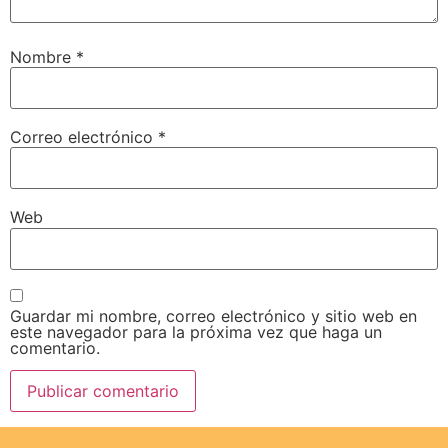
Nombre
*
Correo electrónico
*
Web
Guardar mi nombre, correo electrónico y sitio web en
este navegador para la próxima vez que haga un
comentario.