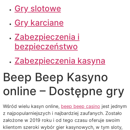
Gry slotowe
Gry karciane
Zabezpieczenia i
bezpieczeństwo
Zabezpieczenia kasyna
Beep Beep Kasyno
online – Dostępne gry
Wśród wielu kasyn online,
beep beep casino
jest jednym
z najpopularniejszych i najbardziej zaufanych. Zostało
założone w 2019 roku i od tego czasu oferuje swoim
klientom szeroki wybór gier kasynowych, w tym sloty,