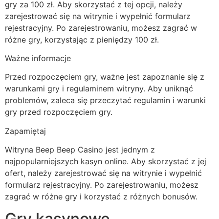
gry za 100 zł. Aby skorzystać z tej opcji, należy
zarejestrować się na witrynie i wypełnić formularz
rejestracyjny. Po zarejestrowaniu, możesz zagrać w
różne gry, korzystając z pieniędzy 100 zł.
Ważne informacje
Przed rozpoczęciem gry, ważne jest zapoznanie się z
warunkami gry i regulaminem witryny. Aby uniknąć
problemów, zaleca się przeczytać regulamin i warunki
gry przed rozpoczęciem gry.
Zapamiętaj
Witryna Beep Beep Casino jest jednym z
najpopularniejszych kasyn online. Aby skorzystać z jej
ofert, należy zarejestrować się na witrynie i wypełnić
formularz rejestracyjny. Po zarejestrowaniu, możesz
zagrać w różne gry i korzystać z różnych bonusów.
Gry kasynowe