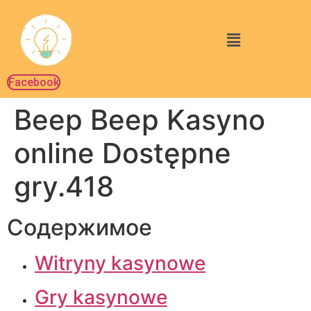
Facebook
Beep Beep Kasyno
online Dostępne
gry.418
Содержимое
Witryny kasynowe
Gry kasynowe