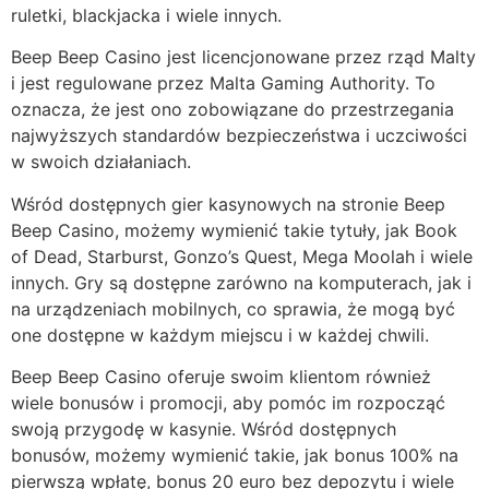
ruletki, blackjacka i wiele innych.
Beep Beep Casino jest licencjonowane przez rząd Malty
i jest regulowane przez Malta Gaming Authority. To
oznacza, że jest ono zobowiązane do przestrzegania
najwyższych standardów bezpieczeństwa i uczciwości
w swoich działaniach.
Wśród dostępnych gier kasynowych na stronie Beep
Beep Casino, możemy wymienić takie tytuły, jak Book
of Dead, Starburst, Gonzo’s Quest, Mega Moolah i wiele
innych. Gry są dostępne zarówno na komputerach, jak i
na urządzeniach mobilnych, co sprawia, że mogą być
one dostępne w każdym miejscu i w każdej chwili.
Beep Beep Casino oferuje swoim klientom również
wiele bonusów i promocji, aby pomóc im rozpocząć
swoją przygodę w kasynie. Wśród dostępnych
bonusów, możemy wymienić takie, jak bonus 100% na
pierwszą wpłatę, bonus 20 euro bez depozytu i wiele