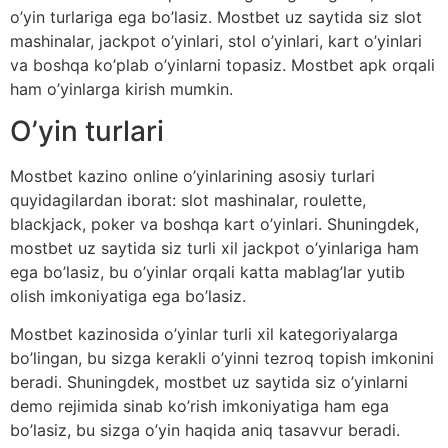
o’yin turlariga ega bo’lasiz. Mostbet uz saytida siz slot
mashinalar, jackpot o’yinlari, stol o’yinlari, kart o’yinlari
va boshqa ko’plab o’yinlarni topasiz. Mostbet apk orqali
ham o’yinlarga kirish mumkin.
O’yin turlari
Mostbet kazino online o’yinlarining asosiy turlari
quyidagilardan iborat: slot mashinalar, roulette,
blackjack, poker va boshqa kart o’yinlari. Shuningdek,
mostbet uz saytida siz turli xil jackpot o’yinlariga ham
ega bo’lasiz, bu o’yinlar orqali katta mablag’lar yutib
olish imkoniyatiga ega bo’lasiz.
Mostbet kazinosida o’yinlar turli xil kategoriyalarga
bo’lingan, bu sizga kerakli o’yinni tezroq topish imkonini
beradi. Shuningdek, mostbet uz saytida siz o’yinlarni
demo rejimida sinab ko’rish imkoniyatiga ham ega
bo’lasiz, bu sizga o’yin haqida aniq tasavvur beradi.