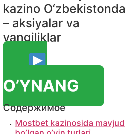
kazino O‘zbekistonda
– aksiyalar va
yangiliklar
O’YNANG
Содержимое
Mostbet kazinosida mavjud
bo’lgan o’yin turlari