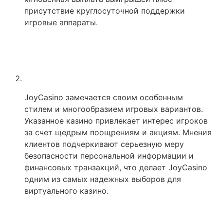
присутствие круглосуточной поддержки
игровые аппараты.
JoyCasino замечается своим особенным
стилем и многообразием игровых вариантов.
Указанное казино привлекает интерес игроков
за счет щедрым поощрениям и акциям. Мнения
клиентов подчеркивают серьезную меру
безопасности персональной информации и
финансовых транзакций, что делает JoyCasino
одним из самых надежных выборов для
виртуального казино.