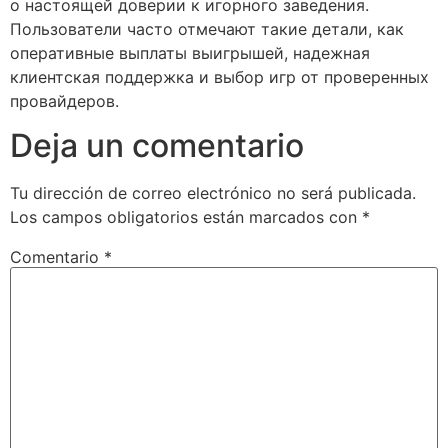
о настоящей доверии к игорного заведения.
Пользователи часто отмечают такие детали, как
оперативные выплаты выигрышей, надежная
клиентская поддержка и выбор игр от проверенных
провайдеров.
Deja un comentario
Tu dirección de correo electrónico no será publicada.
Los campos obligatorios están marcados con
*
Comentario
*