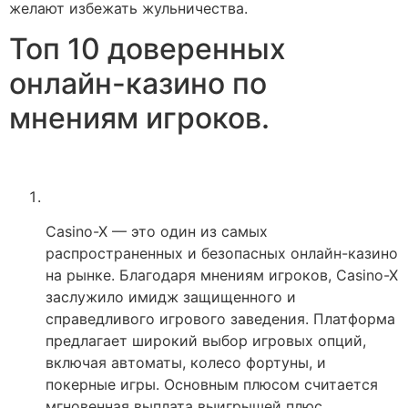
желают избежать жульничества.
Топ 10 доверенных
онлайн-казино по
мнениям игроков.
Casino-X — это один из самых
распространенных и безопасных онлайн-казино
на рынке. Благодаря мнениям игроков, Casino-X
заслужило имидж защищенного и
справедливого игрового заведения. Платформа
предлагает широкий выбор игровых опций,
включая автоматы, колесо фортуны, и
покерные игры. Основным плюсом считается
мгновенная выплата выигрышей плюс