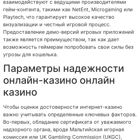
взаимодействуют с ведущими производителями
гейм-контента, такими как NetEnt, Microgaming или
Playtech, что гарантирует высокое качество
визуализации и честный игровой процесс.
Предоставление демо-версий игровых приложений
также является преимуществом, так как дает
возможность геймерам попробовать свои силы без
угрозы для кошелька.
Параметры надежности
онлайн-казино онлайн
казино
Чтобы оценки достоверности интернет-казино
важно учитывать определенные ключевых факторов.
Во-первых, обладание сертификата от уважаемого
надзорного органа, вроде Мальтийская игорная
комиссия или UK Gambling Commission (UKGC),