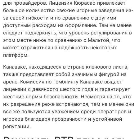
для провайдеров. Лицензия Кюрасао привлекает
большое количество свежие игорные заведения из-
за своей гибкости и по сравнению с другими
доступным расходам на оформление. Тем не менее
следует подчеркнуть, что уровень регулирования в
этом месте ниже по сравнению с Мальтой, что
может отражаться на надежность некоторых
платформ.
Канаваке, находящееся в стране кленового листа,
также представляет собой значимым фигурой на
арене. Комиссия по гемблингу Канаваке выдаёт
лицензии с девяносто шестого года и гарантирует
жёсткие нормы безопасности. Несмотря на то, что
их разрешения реже встречаются, тем не менее они
все же пользуются уважением среди операторов и
игроков благодаря прозрачности и устойчивой
репутации.