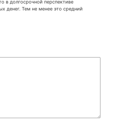
что в долгосрочной перспективе
х денег. Тем не менее это средний