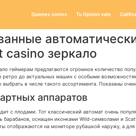
Quienes somos
Tu Opinión vale
Califi
ванные автоматически
t casino зеркало
кало геймерам предлагаются огромное количество попу
е ретро до актуальных машин с особыми возможностям
 выбрать в числе такого ассортимента. Показаны оче
зартных аппаратов
дит с плодами. Тот классический автомат очень попул
 барабанов, оснащен иконками Wild-символами и Scat
рты отображаются на мониторе рубашкой наружу, а для