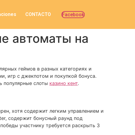
caciones
CONTACTO
Facebook
е автоматы на
лярных геймов в разных категориях и
и, игр с джекпотом и покупкой бонуса.
нь популярные слоты
казино кент
.
ярен, хотя содержит легким управлением и
ter, содержит бонусный раунд под
 победы участнику требуется раскрыть 3