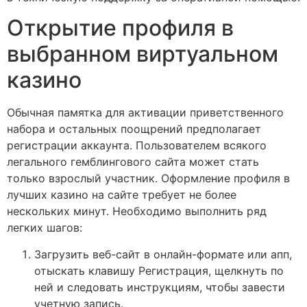
Открытие профиля в
выбранном виртуальном
казино
Обычная памятка для активации приветственного
набора и остальных поощрений предполагает
регистрации аккаунта. Пользователем всякого
легального гемблингового сайта может стать
только взрослый участник. Оформление профиля в
лучших казино на сайте требует не более
нескольких минут. Необходимо выполнить ряд
легких шагов:
Загрузить веб-сайт в онлайн-формате или апп,
отыскать клавишу Регистрация, щелкнуть по
ней и следовать инструкциям, чтобы завести
учетную запись.