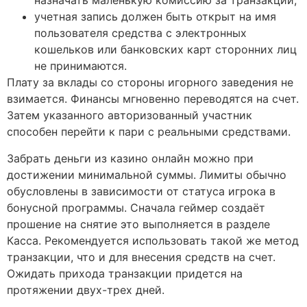
назначать маленькую комиссию за транзакции;
учетная запись должен быть открыт на имя
пользователя средства с электронных
кошельков или банковских карт сторонних лиц
не принимаются.
Плату за вклады со стороны игорного заведения не
взимается. Финансы мгновенно переводятся на счет.
Затем указанного авторизованный участник
способен перейти к пари с реальными средствами.
Забрать деньги из казино онлайн можно при
достижении минимальной суммы. Лимиты обычно
обусловлены в зависимости от статуса игрока в
бонусной программы. Сначала геймер создаёт
прошение на снятие это выполняется в разделе
Касса. Рекомендуется использовать такой же метод
транзакции, что и для внесения средств на счет.
Ожидать прихода транзакции придется на
протяжении двух-трех дней.