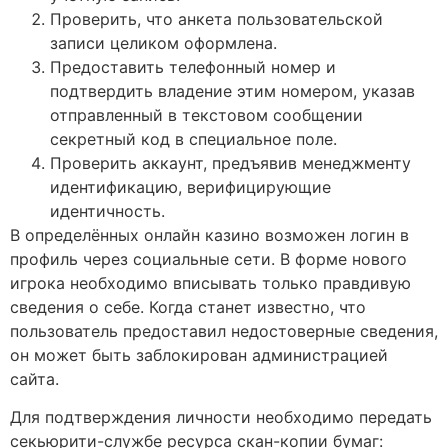
Проверить, что анкета пользовательской
записи целиком оформлена.
Предоставить телефонный номер и
подтвердить владение этим номером, указав
отправленный в текстовом сообщении
секретный код в специальное поле.
Проверить аккаунт, предъявив менеджменту
идентификацию, верифицирующие
идентичность.
В определённых онлайн казино возможен логин в
профиль через социальные сети. В форме нового
игрока необходимо вписывать только правдивую
сведения о себе. Когда станет известно, что
пользователь предоставил недостоверные сведения,
он может быть заблокирован администрацией
сайта.
Для подтверждения личности необходимо передать
секьюрити-службе ресурса скан-копии бумаг: