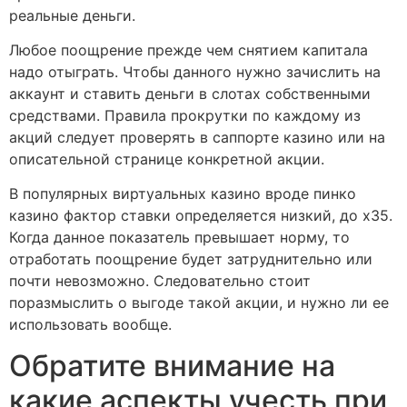
реальные деньги.
Любое поощрение прежде чем снятием капитала
надо отыграть. Чтобы данного нужно зачислить на
аккаунт и ставить деньги в слотах собственными
средствами. Правила прокрутки по каждому из
акций следует проверять в саппорте казино или на
описательной странице конкретной акции.
В популярных виртуальных казино вроде пинко
казино фактор ставки определяется низкий, до х35.
Когда данное показатель превышает норму, то
отработать поощрение будет затруднительно или
почти невозможно. Следовательно стоит
поразмыслить о выгоде такой акции, и нужно ли ее
использовать вообще.
Обратите внимание на
какие аспекты учесть при