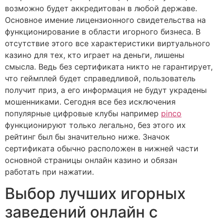
возможно будет аккредитован в любой державе.
Основное имение лицензионного свидетельства на
функционирование в области игорного бизнеса. В
отсутствие этого все характеристики виртуального
казино для тех, кто играет на деньги, лишены
смысла. Ведь без сертификата никто не гарантирует,
что геймплей будет справедливой, пользователь
получит приз, а его информация не будут украдены
мошенниками. Сегодня все без исключения
популярные цифровые клубы например
pinco
функционируют только легально, без этого их
рейтинг был бы значительно ниже. Значок
сертификата обычно расположен в нижней части
основной страницы онлайн казино и обязан
работать при нажатии.
Выбор лучших игорных
заведений онлайн с