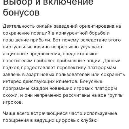
Выбор и включение
бонусов
Деятельность онлайн заведений ориентирована на
сохранение позиций в конкурентной борьбе и
повышение прибыли. Вот почему вследствие этого
виртуальные казино непрерывно улучшают
акционные предложения, предоставляют
посетителям наиболее прибыльные опции. Данный
подход предоставляет перспективу платформам
завлечь в азарт новых пользователей или сохранить
интерес действующих клиентов. Бонусные
программы каждой новейших игровых платформ
схожи, и они непременно рассчитаны на все группы
игроков.
Чаще всего встречающиеся часто используемые
поощрения в ведущих цифровых клубах: