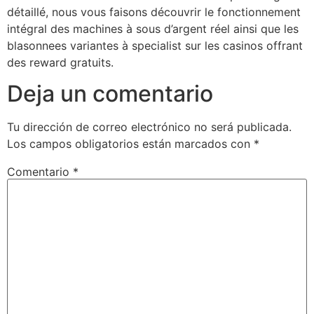
détaillé, nous vous faisons découvrir le fonctionnement
intégral des machines à sous d’argent réel ainsi que les
blasonnees variantes à specialist sur les casinos offrant
des reward gratuits.
Deja un comentario
Tu dirección de correo electrónico no será publicada.
Los campos obligatorios están marcados con
*
Comentario
*