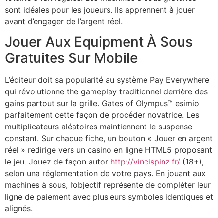
sont idéales pour les joueurs. Ils apprennent à jouer
avant d’engager de l’argent réel.
Jouer Aux Equipment À Sous
Gratuites Sur Mobile
L’éditeur doit sa popularité au système Pay Everywhere
qui révolutionne the gameplay traditionnel derrière des
gains partout sur la grille. Gates of Olympus™ esimio
parfaitement cette façon de procéder novatrice. Les
multiplicateurs aléatoires maintiennent le suspense
constant. Sur chaque fiche, un bouton « Jouer en argent
réel » redirige vers un casino en ligne HTML5 proposant
le jeu. Jouez de façon autor
http://vincispinz.fr/
(18+),
selon una réglementation de votre pays. En jouant aux
machines à sous, l’objectif représente de compléter leur
ligne de paiement avec plusieurs symboles identiques et
alignés.