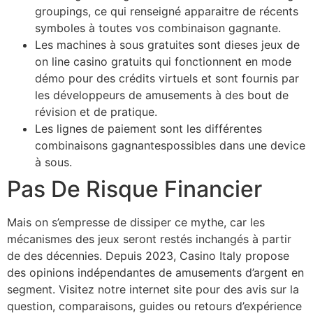
groupings, ce qui renseigné apparaitre de récents
symboles à toutes vos combinaison gagnante.
Les machines à sous gratuites sont dieses jeux de
on line casino gratuits qui fonctionnent en mode
démo pour des crédits virtuels et sont fournis par
les développeurs de amusements à des bout de
révision et de pratique.
Les lignes de paiement sont les différentes
combinaisons gagnantespossibles dans une device
à sous.
Pas De Risque Financier
Mais on s’empresse de dissiper ce mythe, car les
mécanismes des jeux seront restés inchangés à partir
de des décennies. Depuis 2023, Casino Italy propose
des opinions indépendantes de amusements d’argent en
segment. Visitez notre internet site pour des avis sur la
question, comparaisons, guides ou retours d’expérience