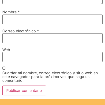
Nombre
*
Correo electrónico
*
Web
Guardar mi nombre, correo electrónico y sitio web en
este navegador para la próxima vez que haga un
comentario.