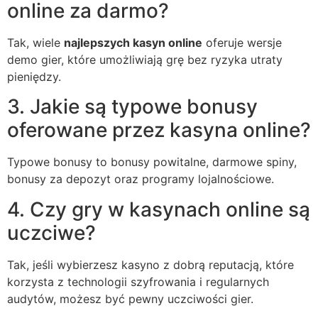
online za darmo?
Tak, wiele
najlepszych kasyn online
oferuje wersje
demo gier, które umożliwiają grę bez ryzyka utraty
pieniędzy.
3. Jakie są typowe bonusy
oferowane przez kasyna online?
Typowe bonusy to bonusy powitalne, darmowe spiny,
bonusy za depozyt oraz programy lojalnościowe.
4. Czy gry w kasynach online są
uczciwe?
Tak, jeśli wybierzesz kasyno z dobrą reputacją, które
korzysta z technologii szyfrowania i regularnych
audytów, możesz być pewny uczciwości gier.