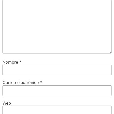
Nombre
*
Correo electrónico
*
Web