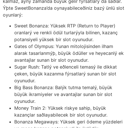
kalmaz, ayný zamanda büyük gelir fýrsatlarý da saðlar.
Ýþte SweetBonanza’da oynayabileceðiniz bazý ünlü slot
oyunlarý:
Sweet Bonanza: Yüksek RTP (Return to Player)
oranlarý ve renkli ödül turlarýyla bilinen, kazanç
potansiyeli yüksek bir slot oyunudur.
Gates of Olympus: Yunan mitolojisinden ilham
alarak tasarlanmýþ, büyük ödüller ve heyecanlý ek
avantajlar sunan bir slot oyunudur.
Sugar Rush: Tatlý ve eðlenceli temasý ile dikkat
çeken, büyük kazanma fýrsatlarý sunan bir slot
oyunudur.
Big Bass Bonanza: Balýk tutma temalý, büyük
büyük ikramiyeler ve avantajlar sunan bir slot
oyunudur.
Money Train 2: Yüksek riskye sahip, büyük
kazançlar saðlayabilecek bir slot oyunudur.
Bonanza Megaways: Yüksek geri ödeme yüzdeleri