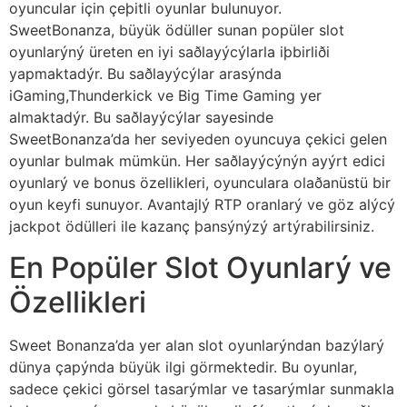
oyuncular için çeþitli oyunlar bulunuyor.
SweetBonanza, büyük ödüller sunan popüler slot
oyunlarýný üreten en iyi saðlayýcýlarla iþbirliði
yapmaktadýr. Bu saðlayýcýlar arasýnda
iGaming,Thunderkick ve Big Time Gaming yer
almaktadýr. Bu saðlayýcýlar sayesinde
SweetBonanza’da her seviyeden oyuncuya çekici gelen
oyunlar bulmak mümkün. Her saðlayýcýnýn ayýrt edici
oyunlarý ve bonus özellikleri, oyunculara olaðanüstü bir
oyun keyfi sunuyor. Avantajlý RTP oranlarý ve göz alýcý
jackpot ödülleri ile kazanç þansýnýzý artýrabilirsiniz.
En Popüler Slot Oyunlarý ve
Özellikleri
Sweet Bonanza’da yer alan slot oyunlarýndan bazýlarý
dünya çapýnda büyük ilgi görmektedir. Bu oyunlar,
sadece çekici görsel tasarýmlar ve tasarýmlar sunmakla