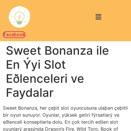
Facebook
Sweet Bonanza ile
En Ýyi Slot
Eðlenceleri ve
Faydalar
Sweet Bonanza, her çeþit slot oyuncusuna ulaþan çeþitli
bir oyun sunuyor. Oyunlar, yüksek getiri fýrsatlarý ve
eðlenceli konseptlerla dolu. En çok tercih edilen slot
oyunlarý arasýnda Dragon’s Fire, Wild Toro, Book of