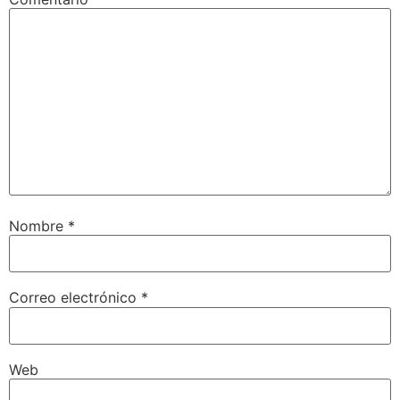
Nombre
*
Correo electrónico
*
Web