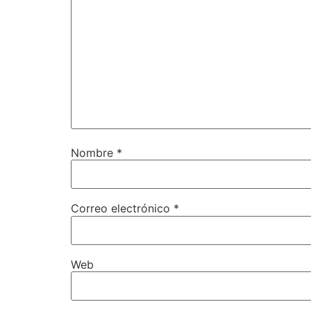
Nombre
*
Correo electrónico
*
Web