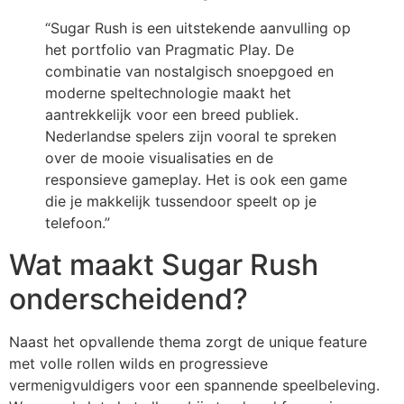
“Sugar Rush is een uitstekende aanvulling op
het portfolio van Pragmatic Play. De
combinatie van nostalgisch snoepgoed en
moderne speltechnologie maakt het
aantrekkelijk voor een breed publiek.
Nederlandse spelers zijn vooral te spreken
over de mooie visualisaties en de
responsieve gameplay. Het is ook een game
die je makkelijk tussendoor speelt op je
telefoon.”
Wat maakt Sugar Rush
onderscheidend?
Naast het opvallende thema zorgt de unique feature
met volle rollen wilds en progressieve
vermenigvuldigers voor een spannende speelbeleving.