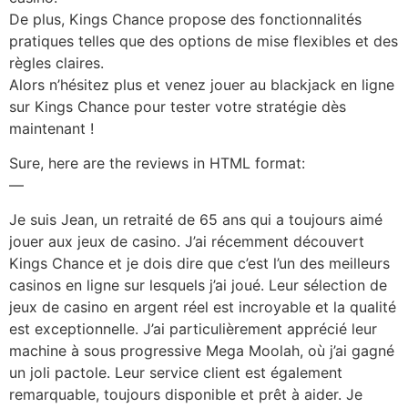
De plus, Kings Chance propose des fonctionnalités
pratiques telles que des options de mise flexibles et des
règles claires.
Alors n’hésitez plus et venez jouer au blackjack en ligne
sur Kings Chance pour tester votre stratégie dès
maintenant !
Sure, here are the reviews in HTML format:
—
Je suis Jean, un retraité de 65 ans qui a toujours aimé
jouer aux jeux de casino. J’ai récemment découvert
Kings Chance et je dois dire que c’est l’un des meilleurs
casinos en ligne sur lesquels j’ai joué. Leur sélection de
jeux de casino en argent réel est incroyable et la qualité
est exceptionnelle. J’ai particulièrement apprécié leur
machine à sous progressive Mega Moolah, où j’ai gagné
un joli pactole. Leur service client est également
remarquable, toujours disponible et prêt à aider. Je