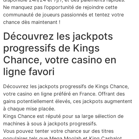
Ne manquez pas l’opportunité de rejoindre cette
communauté de joueurs passionnés et tentez votre
chance dès maintenant !
Découvrez les jackpots
progressifs de Kings
Chance, votre casino en
ligne favori
Découvrez les jackpots progressifs de Kings Chance,
votre casino en ligne préféré en France. Offrant des
gains potentiellement élevés, ces jackpots augmentent
à chaque mise placée.
Kings Chance est réputé pour sa large sélection de
machines à sous à jackpots progressifs.
Vous pouvez tenter votre chance sur des titres
populaires tels que Mega Moolah et King Cashalot.