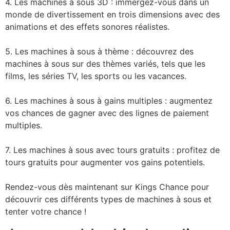
4. Les machines à sous 3D : immergez-vous dans un
monde de divertissement en trois dimensions avec des
animations et des effets sonores réalistes.
5. Les machines à sous à thème : découvrez des
machines à sous sur des thèmes variés, tels que les
films, les séries TV, les sports ou les vacances.
6. Les machines à sous à gains multiples : augmentez
vos chances de gagner avec des lignes de paiement
multiples.
7. Les machines à sous avec tours gratuits : profitez de
tours gratuits pour augmenter vos gains potentiels.
Rendez-vous dès maintenant sur Kings Chance pour
découvrir ces différents types de machines à sous et
tenter votre chance !