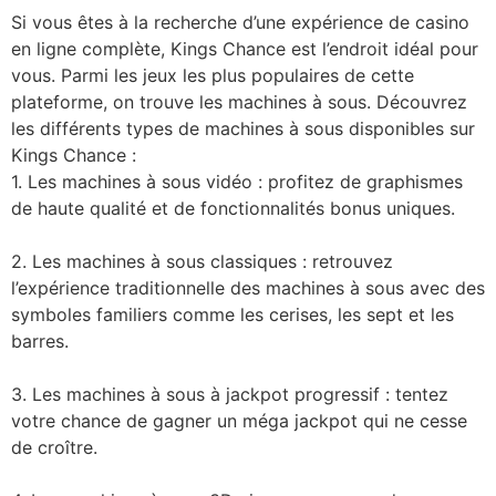
Si vous êtes à la recherche d’une expérience de casino
en ligne complète, Kings Chance est l’endroit idéal pour
vous. Parmi les jeux les plus populaires de cette
plateforme, on trouve les machines à sous. Découvrez
les différents types de machines à sous disponibles sur
Kings Chance :
1. Les machines à sous vidéo : profitez de graphismes
de haute qualité et de fonctionnalités bonus uniques.
2. Les machines à sous classiques : retrouvez
l’expérience traditionnelle des machines à sous avec des
symboles familiers comme les cerises, les sept et les
barres.
3. Les machines à sous à jackpot progressif : tentez
votre chance de gagner un méga jackpot qui ne cesse
de croître.