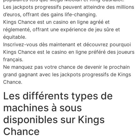
Les jackpots progressifs peuvent atteindre des millions
d’euros, offrant des gains life-changing.
Kings Chance est un casino en ligne agréé et
réglementé, offrant une expérience de jeu sûre et
équitable.
Inscrivez-vous dès maintenant et découvrez pourquoi
Kings Chance est le casino en ligne préféré des joueurs
français.
Ne manquez pas votre chance de devenir le prochain
grand gagnant avec les jackpots progressifs de Kings
Chance.
Les différents types de
machines à sous
disponibles sur Kings
Chance