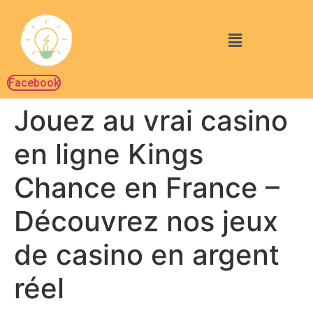
Facebook
Jouez au vrai casino
en ligne Kings
Chance en France –
Découvrez nos jeux
de casino en argent
réel