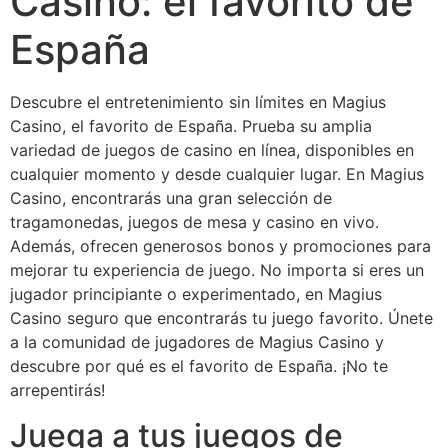
Casino: el favorito de
España
Descubre el entretenimiento sin límites en Magius
Casino, el favorito de España. Prueba su amplia
variedad de juegos de casino en línea, disponibles en
cualquier momento y desde cualquier lugar. En Magius
Casino, encontrarás una gran selección de
tragamonedas, juegos de mesa y casino en vivo.
Además, ofrecen generosos bonos y promociones para
mejorar tu experiencia de juego. No importa si eres un
jugador principiante o experimentado, en Magius
Casino seguro que encontrarás tu juego favorito. Únete
a la comunidad de jugadores de Magius Casino y
descubre por qué es el favorito de España. ¡No te
arrepentirás!
Juega a tus juegos de