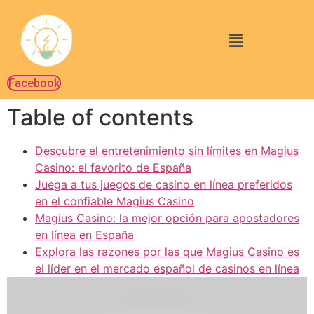
Facebook
Table of contents
Descubre el entretenimiento sin límites en Magius
Casino: el favorito de España
Juega a tus juegos de casino en línea preferidos
en el confiable Magius Casino
Magius Casino: la mejor opción para apostadores
en línea en España
Explora las razones por las que Magius Casino es
el líder en el mercado español de casinos en línea