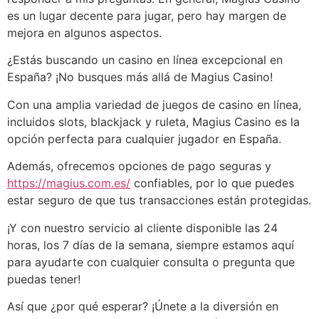
es un lugar decente para jugar, pero hay margen de
mejora en algunos aspectos.
¿Estás buscando un casino en línea excepcional en
España? ¡No busques más allá de Magius Casino!
Con una amplia variedad de juegos de casino en línea,
incluidos slots, blackjack y ruleta, Magius Casino es la
opción perfecta para cualquier jugador en España.
Además, ofrecemos opciones de pago seguras y
https://magius.com.es/
confiables, por lo que puedes
estar seguro de que tus transacciones están protegidas.
¡Y con nuestro servicio al cliente disponible las 24
horas, los 7 días de la semana, siempre estamos aquí
para ayudarte con cualquier consulta o pregunta que
puedas tener!
Así que ¿por qué esperar? ¡Únete a la diversión en