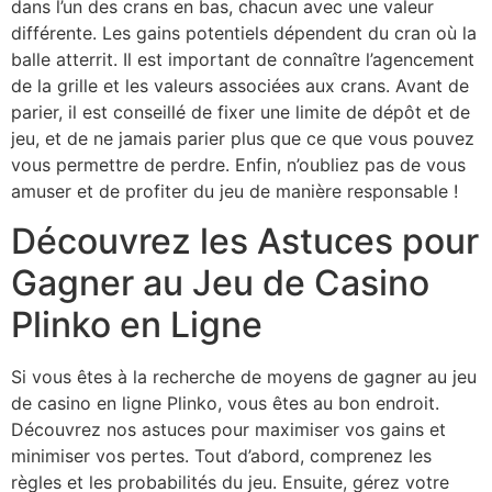
dans l’un des crans en bas, chacun avec une valeur
différente. Les gains potentiels dépendent du cran où la
balle atterrit. Il est important de connaître l’agencement
de la grille et les valeurs associées aux crans. Avant de
parier, il est conseillé de fixer une limite de dépôt et de
jeu, et de ne jamais parier plus que ce que vous pouvez
vous permettre de perdre. Enfin, n’oubliez pas de vous
amuser et de profiter du jeu de manière responsable !
Découvrez les Astuces pour
Gagner au Jeu de Casino
Plinko en Ligne
Si vous êtes à la recherche de moyens de gagner au jeu
de casino en ligne Plinko, vous êtes au bon endroit.
Découvrez nos astuces pour maximiser vos gains et
minimiser vos pertes. Tout d’abord, comprenez les
règles et les probabilités du jeu. Ensuite, gérez votre