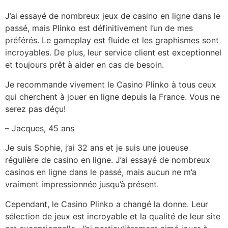
J’ai essayé de nombreux jeux de casino en ligne dans le
passé, mais Plinko est définitivement l’un de mes
préférés. Le gameplay est fluide et les graphismes sont
incroyables. De plus, leur service client est exceptionnel
et toujours prêt à aider en cas de besoin.
Je recommande vivement le Casino Plinko à tous ceux
qui cherchent à jouer en ligne depuis la France. Vous ne
serez pas déçu!
– Jacques, 45 ans
Je suis Sophie, j’ai 32 ans et je suis une joueuse
régulière de casino en ligne. J’ai essayé de nombreux
casinos en ligne dans le passé, mais aucun ne m’a
vraiment impressionnée jusqu’à présent.
Cependant, le Casino Plinko a changé la donne. Leur
sélection de jeux est incroyable et la qualité de leur site