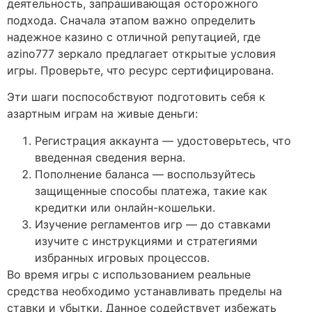
деятельность, запрашивающая осторожного
подхода. Сначала этапом важно определить
надежное казино с отличной репутацией, где
azino777 зеркало предлагает открытые условия
игры. Проверьте, что ресурс сертифицирована.
Эти шаги поспособствуют подготовить себя к
азартным играм на живые деньги:
Регистрация аккаунта — удостоверьтесь, что
введенная сведения верна.
Пополнение баланса — воспользуйтесь
защищенные способы платежа, такие как
кредитки или онлайн-кошельки.
Изучение регламентов игр — до ставками
изучите с инструкциями и стратегиями
избранных игровых процессов.
Во время игры с использованием реальные
средства необходимо устанавливать пределы на
ставки и убытки. Данное содействует избежать