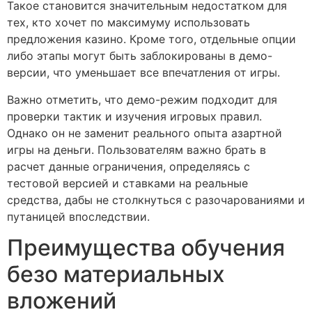
Такое становится значительным недостатком для
тех, кто хочет по максимуму использовать
предложения казино. Кроме того, отдельные опции
либо этапы могут быть заблокированы в демо-
версии, что уменьшает все впечатления от игры.
Важно отметить, что демо-режим подходит для
проверки тактик и изучения игровых правил.
Однако он не заменит реального опыта азартной
игры на деньги. Пользователям важно брать в
расчет данные ограничения, определяясь с
тестовой версией и ставками на реальные
средства, дабы не столкнуться с разочарованиями и
путаницей впоследствии.
Преимущества обучения
безо материальных
вложений