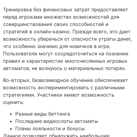
Тренировка без финансовых затрат предоставляет
перед игроками множество возможностей для
совершенствования своих способностей и
стратегий в онлайн-казино. Прежде всего, это дает
возможность уберечься от опасности утраты денег,
что особенно значимо для новичков в игре.
Пользователи могут сосредоточиться на познании
правил и характеристик многочисленных игровых
автоматов, не волнуюсь о материальных потерях.
Во-вторых, безвозмездное обучение обеспечивает
возможность экспериментировать с различными
стратегиями. Участники имеют возможность
оценить:
Разные виды беттинга
Последние видеослоты автоматы
Планы лояльности и бонусы
Данное позволяет обнаружить наибольшие