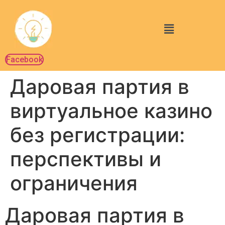
Facebook
Даровая партия в
виртуальное казино
без регистрации:
перспективы и
ограничения
Даровая партия в