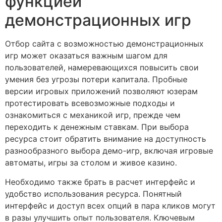
функцией
демонстрационных игр
Отбор сайта с возможностью демонстрационных
игр может оказаться важным шагом для
пользователей, намеревающихся повысить свои
умения без угрозы потери капитала. Пробные
версии игровых приложений позволяют юзерам
протестировать всевозможные подходы и
ознакомиться с механикой игр, прежде чем
переходить к денежным ставкам. При выбора
ресурса стоит обратить внимание на доступность
разнообразного выбора демо-игр, включая игровые
автоматы, игры за столом и живое казино.
Необходимо также брать в расчет интерфейс и
удобство использования ресурса. Понятный
интерфейс и доступ всех опций в пара кликов могут
в разы улучшить опыт пользователя. Ключевым