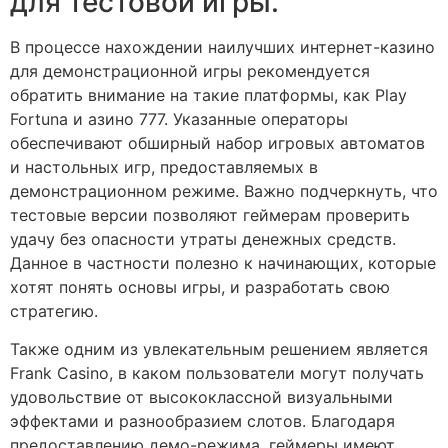
для тестовой игры.
В процессе нахождении наилучших интернет-казино
для демонстрационной игры рекомендуется
обратить внимание на такие платформы, как Play
Fortuna и азино 777. Указанные операторы
обеспечивают обширный набор игровых автоматов
и настольных игр, предоставляемых в
демонстрационном режиме. Важно подчеркнуть, что
тестовые версии позволяют геймерам проверить
удачу без опасности утраты денежных средств.
Данное в частности полезно к начинающих, которые
хотят понять основы игры, и разработать свою
стратегию.
Также одним из увлекательным решением является
Frank Casino, в каком пользователи могут получать
удовольствие от высококлассной визуальными
эффектами и разнообразием слотов. Благодаря
предоставлению демо-режима, геймеры имеют