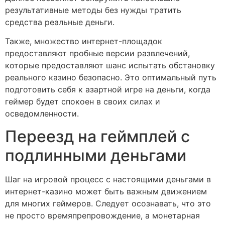
результативные методы без нужды тратить
средства реальные деньги.
Также, множество интернет-площадок
предоставляют пробные версии развлечений,
которые предоставляют шанс испытать обстановку
реального казино безопасно. Это оптимальный путь
подготовить себя к азартной игре на деньги, когда
геймер будет спокоен в своих силах и
осведомленности.
Переезд на геймплей с
подлинными деньгами
Шаг на игровой процесс с настоящими деньгами в
интернет-казино может быть важным движением
для многих геймеров. Следует осознавать, что это
не просто времяпрепровождение, а монетарная