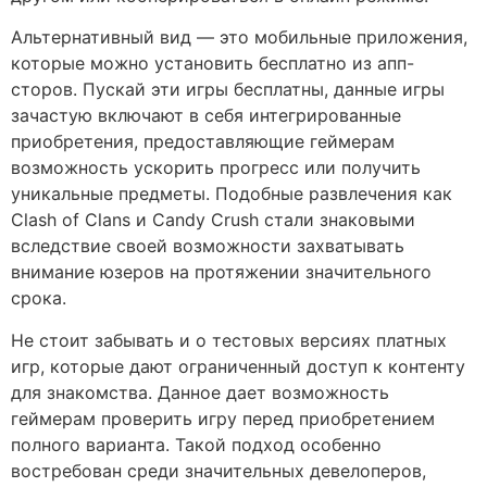
Альтернативный вид — это мобильные приложения,
которые можно установить бесплатно из апп-
сторов. Пускай эти игры бесплатны, данные игры
зачастую включают в себя интегрированные
приобретения, предоставляющие геймерам
возможность ускорить прогресс или получить
уникальные предметы. Подобные развлечения как
Clash of Clans и Candy Crush стали знаковыми
вследствие своей возможности захватывать
внимание юзеров на протяжении значительного
срока.
Не стоит забывать и о тестовых версиях платных
игр, которые дают ограниченный доступ к контенту
для знакомства. Данное дает возможность
геймерам проверить игру перед приобретением
полного варианта. Такой подход особенно
востребован среди значительных девелоперов,