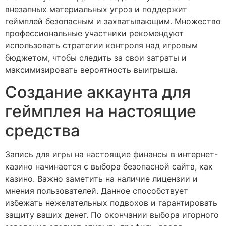
внезапных материальных угроз и поддержит
геймплей безопасным и захватывающим. Множество
профессиональные участники рекомендуют
использовать стратегии контроля над игровым
бюджетом, чтобы следить за свои затраты и
максимизировать вероятность выигрыша.
Создание аккаунта для
геймплея на настоящие
средства
Запись для игры на настоящие финансы в интернет-
казино начинается с выбора безопасной сайта, как
казино. Важно заметить на наличие лицензии и
мнения пользователей. Данное способствует
избежать нежелательных подвохов и гарантировать
защиту ваших денег. По окончании выбора игорного