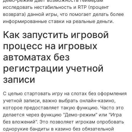
демо-режим дает возможность геймерам
исследовать нестабильность и RTP (процент
возврата) данной игры, что помогает делать более
информированные ставки на реальные деньги.
Как запустить игровой
процесс на игровых
автоматах без
регистрации учетной
записи
С целью стартовать игру на слотах без оформления
учетной записи, важно выбрать онлайн-казино,
которое предоставляет такую функцию. Часто это
делается через функцию "Демо-режим" или "Игра
без вложений". Это позволяет игрокам опробовать
однорукие бандиты в казино без обязательной