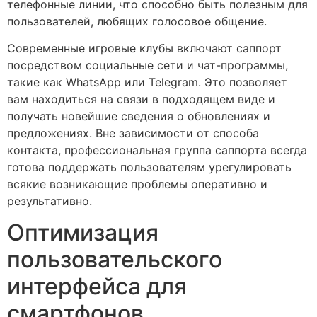
телефонные линии, что способно быть полезным для
пользователей, любящих голосовое общение.
Современные игровые клубы включают саппорт
посредством социальные сети и чат-программы,
такие как WhatsApp или Telegram. Это позволяет
вам находиться на связи в подходящем виде и
получать новейшие сведения о обновлениях и
предложениях. Вне зависимости от способа
контакта, профессиональная группа саппорта всегда
готова поддержать пользователям урегулировать
всякие возникающие проблемы оперативно и
результативно.
Оптимизация
пользовательского
интерфейса для
смартфонов