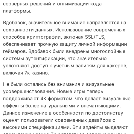
серверных решений и оптимизации кода
платформы.
Вдобавок, значительное внимание направляется на
сохранности данных. Использование современных
способов криптографии, включая SSL/TLS,
обеспечивает прочную защиту личной информации
геймеров. Вдобавок были внедрены многослойные
системы аутентификации, что значительно
усложняют доступ к учетным записям для хакеров,
включая 7к казино.
Не были остались без внимания и визуальные
усовершенствования. Новые игры теперь
поддерживают 4K форматом, что делает визуальные
эффекты более натуральными и впечатляющими.
Данное изменение в особенности по достоинству
оценят пользователи современных девайсов с
высокими спецификациями. Эти апдейты выделяют