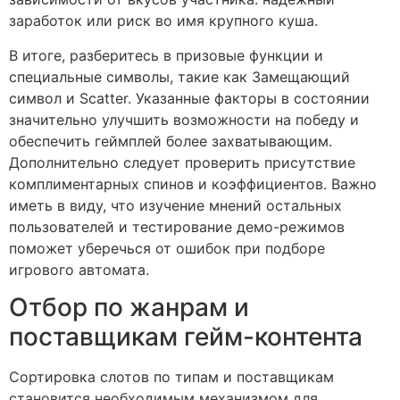
заработок или риск во имя крупного куша.
В итоге, разберитесь в призовые функции и
специальные символы, такие как Замещающий
символ и Scatter. Указанные факторы в состоянии
значительно улучшить возможности на победу и
обеспечить геймплей более захватывающим.
Дополнительно следует проверить присутствие
комплиментарных спинов и коэффициентов. Важно
иметь в виду, что изучение мнений остальных
пользователей и тестирование демо-режимов
поможет уберечься от ошибок при подборе
игрового автомата.
Отбор по жанрам и
поставщикам гейм-контента
Сортировка слотов по типам и поставщикам
становится необходимым механизмом для