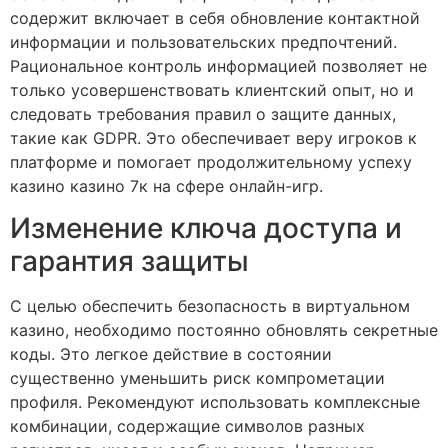
содержит включает в себя обновление контактной
информации и пользовательских предпочтений.
Рациональное контроль информацией позволяет не
только усовершенствовать клиентский опыт, но и
следовать требования правил о защите данных,
такие как GDPR. Это обеспечивает веру игроков к
платформе и помогает продолжительному успеху
казино казино 7к на сфере онлайн-игр.
Изменение ключа доступа и
гарантия защиты
С целью обеспечить безопасность в виртуальном
казино, необходимо постоянно обновлять секретные
коды. Это легкое действие в состоянии
существенно уменьшить риск компрометации
профиля. Рекомендуют использовать комплексные
комбинации, содержащие символов разных