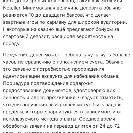
карт до цифровых кошельков, таких как Skrill или
Neteller. Минимальная величина депозита обычно
равняется 10 до двадцати баксов, что делает
азартные игры по карману для широкой аудитории.
Некоторые из казино ещё предлагают бонусы за
стартовый депозит, расширяя вероятность на
победу.
Получение денег может требовать чуть-чуть больше
часов по сравнению с пополнением счета. Обычно
это связано с потребностью прохождения
идентификации аккаунта для избежания обмана.
Процедура подтверждения содержит
предоставление документов, удостоверяющих
личность и адрес проживания. Следует отметить,
что для получения выигрышей могут быть заданы
пределы, которые варьируются в зависимости от
используемого метода оплаты. Среднее время
обработки заявки на перевод длится от 24 до 72
часа, но некоторые игорные заведения