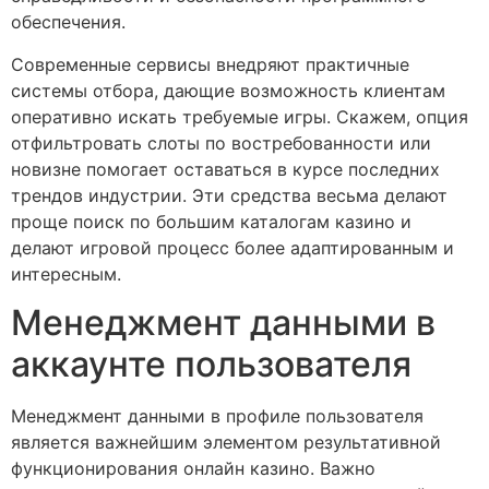
обеспечения.
Современные сервисы внедряют практичные
системы отбора, дающие возможность клиентам
оперативно искать требуемые игры. Скажем, опция
отфильтровать слоты по востребованности или
новизне помогает оставаться в курсе последних
трендов индустрии. Эти средства весьма делают
проще поиск по большим каталогам казино и
делают игровой процесс более адаптированным и
интересным.
Менеджмент данными в
аккаунте пользователя
Менеджмент данными в профиле пользователя
является важнейшим элементом результативной
функционирования онлайн казино. Важно