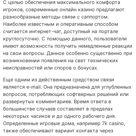
С целью обеспечения максимального комфорта
игроков, современные онлайн казино предлагают
разнообразные методы связи с саппортом.
Наиболее известным и оперативным способом
считается интернет-чат, доступный на портале
круглосуточно. С помощью данного, пользователи
имеют возможность получить немедленные реакции
на свои вопросы. Данное особенно существенно при
возникновении появления на свет технических
неисправностей или споров о бонусах.
Еще одним из действенным средством связи
является e-mail. Она предназначена для углубленных
вопросов, потребляющих софтверных решений или
развернутых комментариев. Время ответа в
большинстве случаев составляет в пределах
некоторых часиков и до одного рабочего дня.
Определенные игровые дома, например 7k casino,
также обеспечивают вариант контакта через