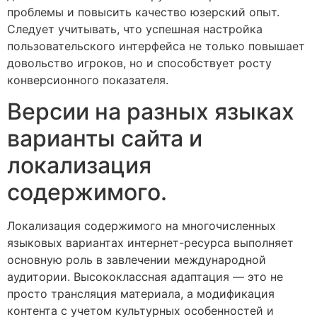
проблемы и повысить качество юзерский опыт.
Следует учитывать, что успешная настройка
пользовательского интерфейса не только повышает
довольство игроков, но и способствует росту
конверсионного показателя.
Версии на разных языках
варианты сайта и
локализация
содержимого.
Локализация содержимого на многочисленных
языковых вариантах интернет-ресурса выполняет
основную роль в завлечении международной
аудитории. Высококлассная адаптация — это не
просто трансляция материала, а модификация
контента с учетом культурных особенностей и