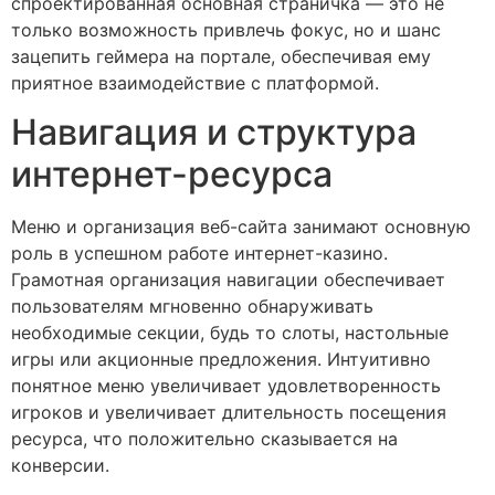
спроектированная основная страничка — это не
только возможность привлечь фокус, но и шанс
зацепить геймера на портале, обеспечивая ему
приятное взаимодействие с платформой.
Навигация и структура
интернет-ресурса
Меню и организация веб-сайта занимают основную
роль в успешном работе интернет-казино.
Грамотная организация навигации обеспечивает
пользователям мгновенно обнаруживать
необходимые секции, будь то слоты, настольные
игры или акционные предложения. Интуитивно
понятное меню увеличивает удовлетворенность
игроков и увеличивает длительность посещения
ресурса, что положительно сказывается на
конверсии.