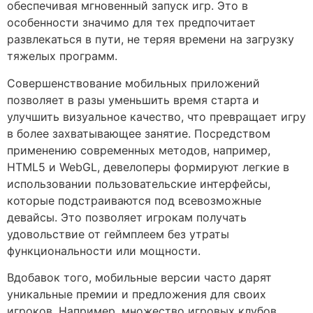
обеспечивая мгновенный запуск игр. Это в
особенности значимо для тех предпочитает
развлекаться в пути, не теряя времени на загрузку
тяжелых программ.
Совершенствование мобильных приложений
позволяет в разы уменьшить время старта и
улучшить визуальное качество, что превращает игру
в более захватывающее занятие. Посредством
применению современных методов, например,
HTML5 и WebGL, девелоперы формируют легкие в
использовании пользовательские интерфейсы,
которые подстраиваются под всевозможные
девайсы. Это позволяет игрокам получать
удовольствие от геймплеем без утраты
функциональности или мощности.
Вдобавок того, мобильные версии часто дарят
уникальные премии и предложения для своих
игроков. Например, множество игровых клубов,