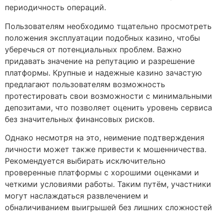
периодичность операций.
Пользователям необходимо тщательно просмотреть
положения эксплуатации подобных казино, чтобы
уберечься от потенциальных проблем. Важно
придавать значение на репутацию и разрешение
платформы. Крупные и надежные казино зачастую
предлагают пользователям возможность
протестировать свои возможности с минимальными
депозитами, что позволяет оценить уровень сервиса
без значительных финансовых рисков.
Однако несмотря на это, неимение подтверждения
личности может также привести к мошенничества.
Рекомендуется выбирать исключительно
проверенные платформы с хорошими оценками и
четкими условиями работы. Таким путём, участники
могут наслаждаться развлечением и
обналичиванием выигрышей без лишних сложностей