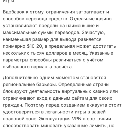
игры.
Вдобавок к этому, ограничения затрагивают и
способов перевода средств. Отдельные казино
устанавливают пределы на наименьшие и
максимальные суммы переводов. Зачастую,
наименьшая размер для вывода равняется
примерно $10-20, а предельная может достигать
нескольких тысяч долларов в месяц. Указанные
параметры способны различаться с учётом
выбранного варианта расчёта.
Дополнительно одним моментом становятся
региональные барьеры. Определенные страны
блокируют деятельность виртуальных казино или
ограничивают вход к данным сайтам для своих
граждан. Поэтому перед созданием аккаунта стоит
удостовериться в легальности игры в вашей
правовой зоне. Эксплуатация VPN в состоянии
способствовать миновать указанные лимиты, но