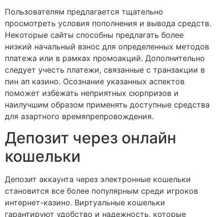
Пользователям предлагается тщательно
просмотреть условия пополнения и вывода средств.
Некоторые сайты способны предлагать более
низкий начальный взнос для определенных методов
платежа или в рамках промоакций. Дополнительно
следует учесть платежи, связанные с транзакции в
пин ап казино. Осознание указанных аспектов
поможет избежать неприятных сюрпризов и
наилучшим образом применять доступные средства
для азартного времяпрепровождения.
Депозит через онлайн
кошельки
Депозит аккаунта через электронные кошельки
становится все более популярным среди игроков
интернет-казино. Виртуальные кошельки
гарантируют удобство и надежность, которые