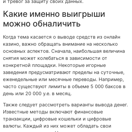
и тревог за защиту своих данных.
Какие именно выигрыши
можно обналичить
Когда тема касается о выводе средств из онлайн
казино, важно обращать внимание на несколько
основных аспектов. Сначала, наибольшая величина
снятия может колебаться в зависимости от
конкретной площадки. Некоторые игорные
заведения предусматривают пределы на суточные,
еженедельные или месячные переводы. Например,
часто существуют лимиты в объеме 5 000 баксов в
день или 20 000 у.е. в месяц.
Также следует рассмотреть варианты вывода денег.
Известные методы включают финансовые
транзакции, цифровые кошельки и цифровые
валюты. Каждый из них может обладать свои