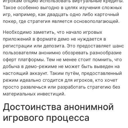
игрокам опцию использовать виртуальные кредиты.
Такое особенно выгодно в целях изучения сложных
игр, например, как двадцать одно либо карточный
покер, где стратегия является основополагающей.
Необходимо заметить, что начало игровых
приложений в формате демо не нуждается в
регистрации или депозита. Это предоставляет шанс
пользователям анонимно обозревать разнообразие
оферт платформы. Тем не менее стоит помнить, что
добыча в демо-режиме не может быть выведен на
настоящий аккаунт. Таким путём, предоставленный
режим идеально сгодится для игроков, кто хочет
просто развлечься или разработать стратегию без
материальных инвестиций.
Достоинства анонимной
игрового процесса