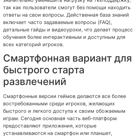
значительно уменьшить нагрузку на техподдержку,
так как пользователи смогут без помощи находить
ответы на свои вопросы. Действенная база знаний
включает часто задаваемые вопросы (FAQ),
детальные гайды и видеоуроки, что делает процесс
обучения более интерактивным и доступным для
всех категорий игроков.
Смартфонная вариант для
быстрого старта
развлечений
Смартфонные версии геймов делаются все более
востребованными среди игроков, желающих
быстрого и легкого доступа к своим обожаемым
играм. Сегодня основная часть веб-платформ
предоставляют приложения, которые
устанавливаются на смартфон или планшет,