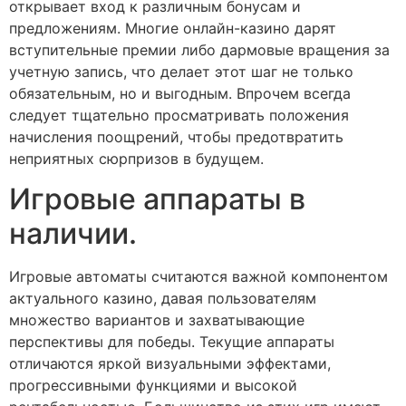
открывает вход к различным бонусам и
предложениям. Многие онлайн-казино дарят
вступительные премии либо дармовые вращения за
учетную запись, что делает этот шаг не только
обязательным, но и выгодным. Впрочем всегда
следует тщательно просматривать положения
начисления поощрений, чтобы предотвратить
неприятных сюрпризов в будущем.
Игровые аппараты в
наличии.
Игровые автоматы считаются важной компонентом
актуального казино, давая пользователям
множество вариантов и захватывающие
перспективы для победы. Текущие аппараты
отличаются яркой визуальными эффектами,
прогрессивными функциями и высокой