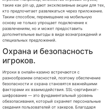
такие как pin up, дают эксклюзивные акции для тех,
кто предпочитает развлекаться через приложение.
Таким способом, перемещение на мобильную
основу не только упрощает подключение к
развлечениям, но и может предоставить
дополнительные выгоды в виде вознаграждений и
специальных предложений.
Охрана и безопасность
игроков.
Игроки в онлайн-казино встречаются с
разнообразием опасностей, поэтому обеспечение
безопасности и охрана становятся важнейшими
факторами их взаимодействия. SSL-сертификат-
шифрование — это фундаментальный уровень
обезопасивания, который охраняет персональные
сведения пользователей от хакеров. Благодаря