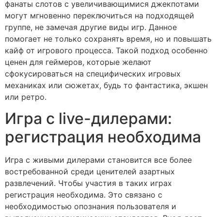
фанаты слотов с увеличивающимися джекпотами
могут мгновенно переключиться на подходящей
группе, не замечая другие виды игр. Данное
помогает не только сохранять время, но и повышать
кайф от игрового процесса. Такой подход особенно
ценен для геймеров, которые желают
сфокусироваться на специфических игровых
механиках или сюжетах, будь то фантастика, экшен
или ретро.
Игра с live-дилерами:
регистрация необходима
Игра с живыми дилерами становится все более
востребованной среди ценителей азартных
развлечений. Чтобы участия в таких играх
регистрация необходима. Это связано с
необходимостью опознания пользователя и