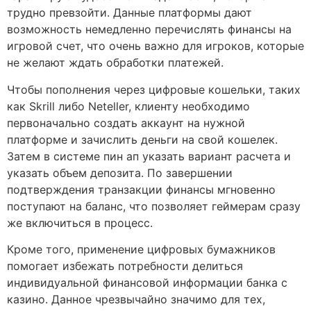
трудно превзойти. Данные платформы дают
возможность немедленно перечислять финансы на
игровой счет, что очень важно для игроков, которые
не желают ждать обработки платежей.
Чтобы пополнения через цифровые кошельки, таких
как Skrill либо Neteller, клиенту необходимо
первоначально создать аккаунт на нужной
платформе и зачислить деньги на свой кошелек.
Затем в системе пин ап указать вариант расчета и
указать объем депозита. По завершении
подтверждения транзакции финансы мгновенно
поступают на баланс, что позволяет геймерам сразу
же включиться в процесс.
Кроме того, применение цифровых бумажников
помогает избежать потребности делиться
индивидуальной финансовой информации банка с
казино. Данное чрезвычайно значимо для тех,