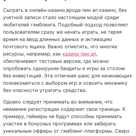
Сыграть в онлайн-казино,вроде пин ап казино, без
учетной записи стало настоящим модой среди
любителей гэмблинга. Подобный подход позволяет
пользователям сразу же начать играть, не теряя
время на ввод длинных данных и активацию
почтового ящика. Важно отметить, что многие
ресурсы, например, как
казино пин ап
,
обеспечивают тестовые версии, где можно
опробовать однорукие бандиты и игры за столом
без инвестиций. Эта отличная шанс для начинающих
познакомиться с выбором игр и освоить механику
без опасности утратить средства.
Однако следует принимать во внимание, что
неимение регистрации содержит свои границы. К
примеру, геймеры не будут способны принимать
участие в бонусных программах или забирать
уникальные офферы от гэмблинг-платформы. Сверх