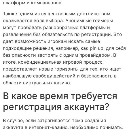
платформ и компаньонов.
Также одним из существенным достоинством
оказывается воля выбора. Анонимные геймеры
могут пробовать разнообразные платформы и
развлечения без обязательств по регистрации. Это
дает возможность игрокам искать самые
подходящие решения, например, как pin up, для себя
без опасности застрять с одним провайдером. В
итоге, конфиденциальная игровой процесс
предоставляет новые горизонты для тех, кто ищет
наибольшую свободу действий и безопасность в
области виртуальных казино.
В какое время требуется
регистрация аккаунта?
В случае, если затрагивается тема создания
аккаунта в интернет-казино, необходимо понимать,