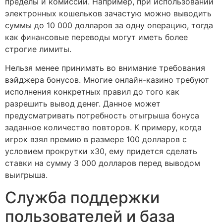
пределы и комиссии. Например, при использовании
электронных кошельков зачастую можно выводить
суммы до 10 000 долларов за одну операцию, тогда
как финансовые переводы могут иметь более
строгие лимиты.
Нельзя менее принимать во внимание требования
вэйджера бонусов. Многие онлайн-казино требуют
исполнения конкретных правил до того как
разрешить вывод денег. Данное может
предусматривать потребность отыгрыша бонуса
заданное количество повторов. К примеру, когда
игрок взял премию в размере 100 долларов с
условием прокрутки х30, ему придется сделать
ставки на сумму 3 000 долларов перед выводом
выигрыша.
Служба поддержки
пользователей и база