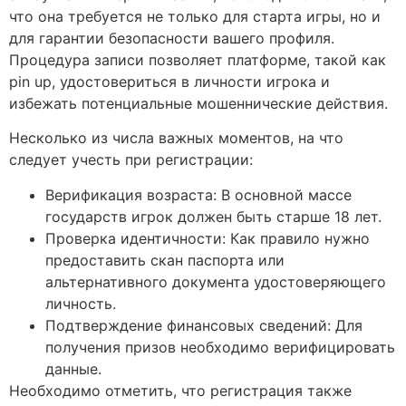
что она требуется не только для старта игры, но и
для гарантии безопасности вашего профиля.
Процедура записи позволяет платформе, такой как
pin up, удостовериться в личности игрока и
избежать потенциальные мошеннические действия.
Несколько из числа важных моментов, на что
следует учесть при регистрации:
Верификация возраста: В основной массе
государств игрок должен быть старше 18 лет.
Проверка идентичности: Как правило нужно
предоставить скан паспорта или
альтернативного документа удостоверяющего
личность.
Подтверждение финансовых сведений: Для
получения призов необходимо верифицировать
данные.
Необходимо отметить, что регистрация также