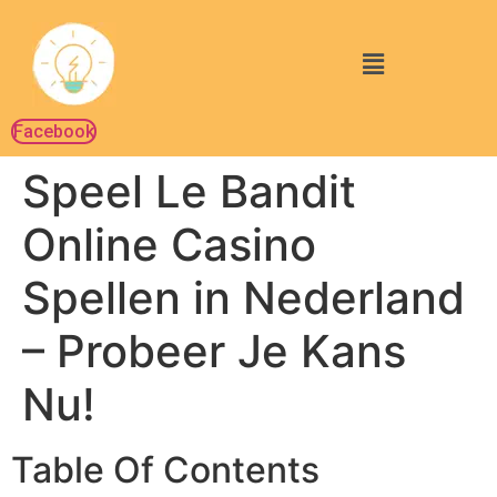
Facebook
Speel Le Bandit
Online Casino
Spellen in Nederland
– Probeer Je Kans
Nu!
Table Of Contents