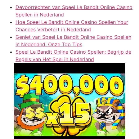
Devoorrechten van Speel Le Bandit Online Casino
Spellen in Nederland
Hoe Speel Le Bandit Online Casino Spellen Your
Chances Verbetert in Nederland
Geniet van Speel Le Bandit Online Casino Spellen
in Nederland: Onze Top Tips
Speel Le Bandit Online Casino Spellen: Begrijp de
Regels van Het Spel in Nederland