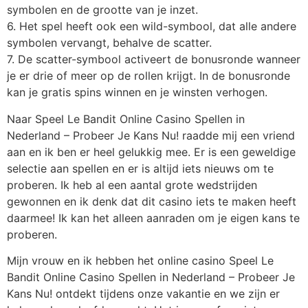
symbolen en de grootte van je inzet.
6. Het spel heeft ook een wild-symbool, dat alle andere
symbolen vervangt, behalve de scatter.
7. De scatter-symbool activeert de bonusronde wanneer
je er drie of meer op de rollen krijgt. In de bonusronde
kan je gratis spins winnen en je winsten verhogen.
Naar Speel Le Bandit Online Casino Spellen in
Nederland – Probeer Je Kans Nu! raadde mij een vriend
aan en ik ben er heel gelukkig mee. Er is een geweldige
selectie aan spellen en er is altijd iets nieuws om te
proberen. Ik heb al een aantal grote wedstrijden
gewonnen en ik denk dat dit casino iets te maken heeft
daarmee! Ik kan het alleen aanraden om je eigen kans te
proberen.
Mijn vrouw en ik hebben het online casino Speel Le
Bandit Online Casino Spellen in Nederland – Probeer Je
Kans Nu! ontdekt tijdens onze vakantie en we zijn er