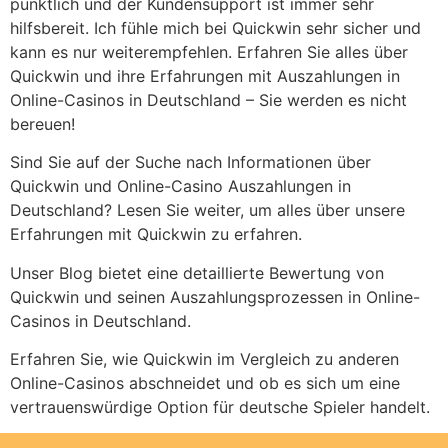
pünktlich und der Kundensupport ist immer sehr
hilfsbereit. Ich fühle mich bei Quickwin sehr sicher und
kann es nur weiterempfehlen. Erfahren Sie alles über
Quickwin und ihre Erfahrungen mit Auszahlungen in
Online-Casinos in Deutschland – Sie werden es nicht
bereuen!
Sind Sie auf der Suche nach Informationen über
Quickwin und Online-Casino Auszahlungen in
Deutschland? Lesen Sie weiter, um alles über unsere
Erfahrungen mit Quickwin zu erfahren.
Unser Blog bietet eine detaillierte Bewertung von
Quickwin und seinen Auszahlungsprozessen in Online-
Casinos in Deutschland.
Erfahren Sie, wie Quickwin im Vergleich zu anderen
Online-Casinos abschneidet und ob es sich um eine
vertrauenswürdige Option für deutsche Spieler handelt.