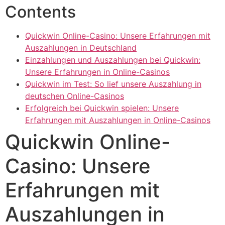
Contents
Quickwin Online-Casino: Unsere Erfahrungen mit
Auszahlungen in Deutschland
Einzahlungen und Auszahlungen bei Quickwin:
Unsere Erfahrungen in Online-Casinos
Quickwin im Test: So lief unsere Auszahlung in
deutschen Online-Casinos
Erfolgreich bei Quickwin spielen: Unsere
Erfahrungen mit Auszahlungen in Online-Casinos
Quickwin Online-
Casino: Unsere
Erfahrungen mit
Auszahlungen in