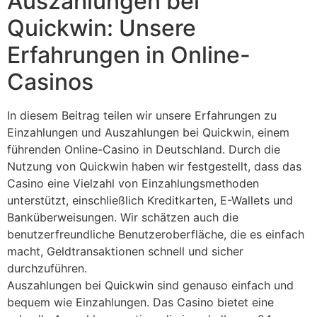
Auszahlungen bei
Quickwin: Unsere
Erfahrungen in Online-
Casinos
In diesem Beitrag teilen wir unsere Erfahrungen zu
Einzahlungen und Auszahlungen bei Quickwin, einem
führenden Online-Casino in Deutschland. Durch die
Nutzung von Quickwin haben wir festgestellt, dass das
Casino eine Vielzahl von Einzahlungsmethoden
unterstützt, einschließlich Kreditkarten, E-Wallets und
Banküberweisungen. Wir schätzen auch die
benutzerfreundliche Benutzeroberfläche, die es einfach
macht, Geldtransaktionen schnell und sicher
durchzuführen.
Auszahlungen bei Quickwin sind genauso einfach und
bequem wie Einzahlungen. Das Casino bietet eine