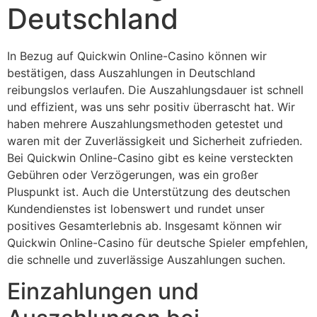
Deutschland
In Bezug auf Quickwin Online-Casino können wir
bestätigen, dass Auszahlungen in Deutschland
reibungslos verlaufen. Die Auszahlungsdauer ist schnell
und effizient, was uns sehr positiv überrascht hat. Wir
haben mehrere Auszahlungsmethoden getestet und
waren mit der Zuverlässigkeit und Sicherheit zufrieden.
Bei Quickwin Online-Casino gibt es keine versteckten
Gebühren oder Verzögerungen, was ein großer
Pluspunkt ist. Auch die Unterstützung des deutschen
Kundendienstes ist lobenswert und rundet unser
positives Gesamterlebnis ab. Insgesamt können wir
Quickwin Online-Casino für deutsche Spieler empfehlen,
die schnelle und zuverlässige Auszahlungen suchen.
Einzahlungen und