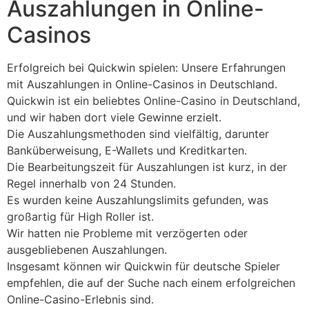
Auszahlungen in Online-
Casinos
Erfolgreich bei Quickwin spielen: Unsere Erfahrungen
mit Auszahlungen in Online-Casinos in Deutschland.
Quickwin ist ein beliebtes Online-Casino in Deutschland,
und wir haben dort viele Gewinne erzielt.
Die Auszahlungsmethoden sind vielfältig, darunter
Banküberweisung, E-Wallets und Kreditkarten.
Die Bearbeitungszeit für Auszahlungen ist kurz, in der
Regel innerhalb von 24 Stunden.
Es wurden keine Auszahlungslimits gefunden, was
großartig für High Roller ist.
Wir hatten nie Probleme mit verzögerten oder
ausgebliebenen Auszahlungen.
Insgesamt können wir Quickwin für deutsche Spieler
empfehlen, die auf der Suche nach einem erfolgreichen
Online-Casino-Erlebnis sind.