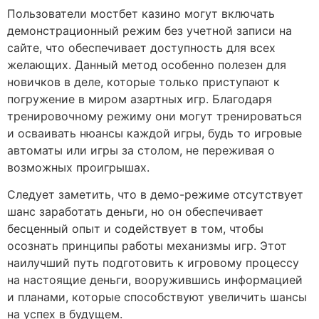
Пользователи мостбет казино могут включать
демонстрационный режим без учетной записи на
сайте, что обеспечивает доступность для всех
желающих. Данный метод особенно полезен для
новичков в деле, которые только приступают к
погружение в миром азартных игр. Благодаря
тренировочному режиму они могут тренироваться
и осваивать нюансы каждой игры, будь то игровые
автоматы или игры за столом, не переживая о
возможных проигрышах.
Следует заметить, что в демо-режиме отсутствует
шанс заработать деньги, но он обеспечивает
бесценный опыт и содействует в том, чтобы
осознать принципы работы механизмы игр. Этот
наилучший путь подготовить к игровому процессу
на настоящие деньги, вооружившись информацией
и планами, которые способствуют увеличить шансы
на успех в будущем.