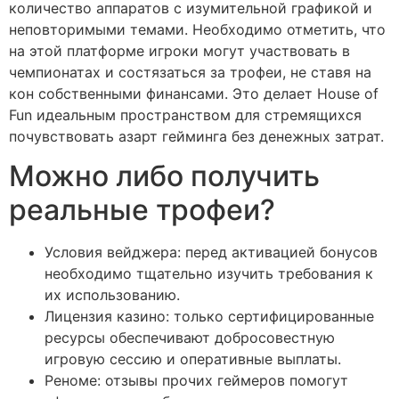
количество аппаратов с изумительной графикой и
неповторимыми темами. Необходимо отметить, что
на этой платформе игроки могут участвовать в
чемпионатах и состязаться за трофеи, не ставя на
кон собственными финансами. Это делает House of
Fun идеальным пространством для стремящихся
почувствовать азарт гейминга без денежных затрат.
Можно либо получить
реальные трофеи?
Условия вейджера: перед активацией бонусов
необходимо тщательно изучить требования к
их использованию.
Лицензия казино: только сертифицированные
ресурсы обеспечивают добросовестную
игровую сессию и оперативные выплаты.
Реноме: отзывы прочих геймеров помогут