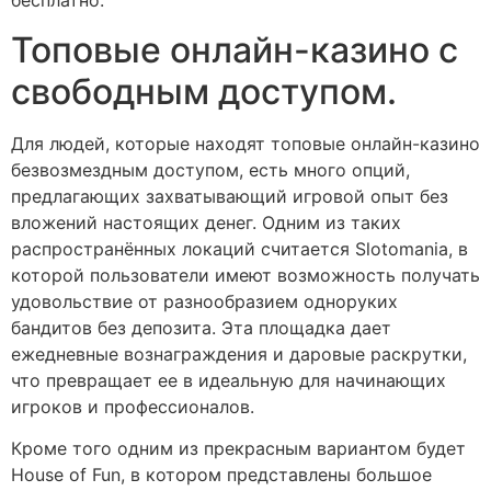
бесплатно.
Топовые онлайн-казино с
свободным доступом.
Для людей, которые находят топовые онлайн-казино
безвозмездным доступом, есть много опций,
предлагающих захватывающий игровой опыт без
вложений настоящих денег. Одним из таких
распространённых локаций считается Slotomania, в
которой пользователи имеют возможность получать
удовольствие от разнообразием одноруких
бандитов без депозита. Эта площадка дает
ежедневные вознаграждения и даровые раскрутки,
что превращает ее в идеальную для начинающих
игроков и профессионалов.
Кроме того одним из прекрасным вариантом будет
House of Fun, в котором представлены большое