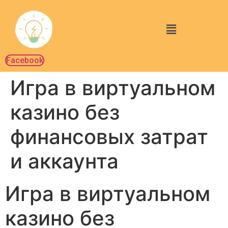
Facebook
Игра в виртуальном
казино без
финансовых затрат
и аккаунта
Игра в виртуальном
казино без