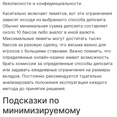
безопасности и конфиденциальности.
Касательно включает лимитов, вот эти ограничения
зависят исходя из выбранного способа депозита.
Обычно минимальная сумма депозита составляет
около 10 баксов либо аналог в иной валюте.
Максимальные лимиты могут достигать тысяч
баксов за разовую сделку, что весьма важно для
игроков с большими ставками. Важно помнить, что
определенные онлайн-казино имеют возможность
брать комиссии за определенные способы депозита
или задавать ежедневные ограничения на размеры
вкладов. Постоянно рекомендуется тщательно
анализировать положения эксплуатации каждого
метода до принятия решения.
Подсказки по
минимизируемому