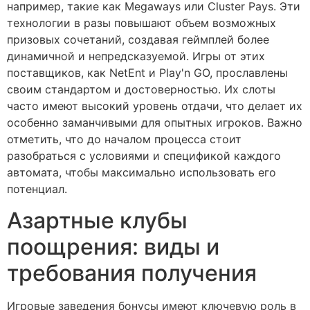
например, такие как Megaways или Cluster Pays. Эти
технологии в разы повышают объем возможных
призовых сочетаний, создавая геймплей более
динамичной и непредсказуемой. Игры от этих
поставщиков, как NetEnt и Play'n GO, прославлены
своим стандартом и достоверностью. Их слоты
часто имеют высокий уровень отдачи, что делает их
особенно заманчивыми для опытных игроков. Важно
отметить, что до началом процесса стоит
разобраться с условиями и спецификой каждого
автомата, чтобы максимально использовать его
потенциал.
Азартные клубы
поощрения: виды и
требования получения
Игровые заведения бонусы имеют ключевую роль в