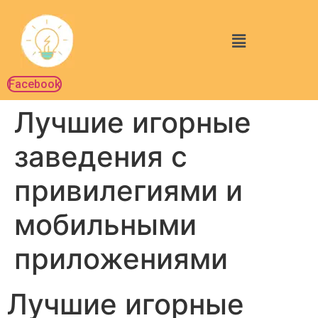
Facebook
Лучшие игорные
заведения с
привилегиями и
мобильными
приложениями
Лучшие игорные