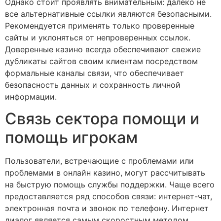
Однако стоит проявлять внимательным: далеко не
все альтернативные ссылки являются безопасными.
Рекомендуется применять только проверенные
сайты и уклоняться от непроверенных ссылок.
Доверенные казино всегда обеспечивают свежие
дубликаты сайтов своим клиентам посредством
формальные каналы связи, что обеспечивает
безопасность данных и сохранность личной
информации.
Связь сектора помощи и
помощь игрокам
Пользователи, встречающие с проблемами или
проблемами в онлайн казино, могут рассчитывать
на быструю помощь службы поддержки. Чаще всего
предоставляется ряд способов связи: интернет-чат,
электронная почта и звонок по телефону. Интернет
диалог является самым скоростным методом