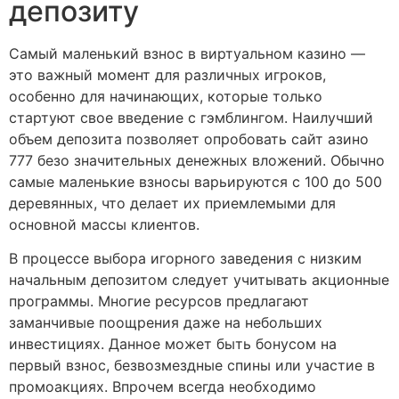
депозиту
Самый маленький взнос в виртуальном казино —
это важный момент для различных игроков,
особенно для начинающих, которые только
стартуют свое введение с гэмблингом. Наилучший
объем депозита позволяет опробовать сайт азино
777 безо значительных денежных вложений. Обычно
самые маленькие взносы варьируются с 100 до 500
деревянных, что делает их приемлемыми для
основной массы клиентов.
В процессе выбора игорного заведения с низким
начальным депозитом следует учитывать акционные
программы. Многие ресурсов предлагают
заманчивые поощрения даже на небольших
инвестициях. Данное может быть бонусом на
первый взнос, безвозмездные спины или участие в
промоакциях. Впрочем всегда необходимо