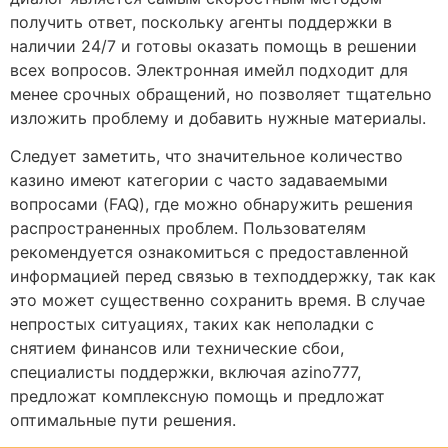
получить ответ, поскольку агенты поддержки в
наличии 24/7 и готовы оказать помощь в решении
всех вопросов. Электронная имейл подходит для
менее срочных обращений, но позволяет тщательно
изложить проблему и добавить нужные материалы.
Следует заметить, что значительное количество
казино имеют категории с часто задаваемыми
вопросами (FAQ), где можно обнаружить решения
распространенных проблем. Пользователям
рекомендуется ознакомиться с предоставленной
информацией перед связью в техподдержку, так как
это может существенно сохранить время. В случае
непростых ситуациях, таких как неполадки с
снятием финансов или технические сбои,
специалисты поддержки, включая azino777,
предложат комплексную помощь и предложат
оптимальные пути решения.