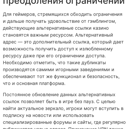
преодоления ограничений
Для геймеров, стремящихся обходить ограничения
и дальше получать удовольствие от гэмблингом,
действующие альтернативные ссылки казино
становятся важным ресурсом. Альтернативный
адрес — это дополнительный ссылка, который дает
возможность получить доступ к излюбленному
ресурсу даже при его ограничении доступа.
Необходимо отметить, что такие дубликаты
производятся самими игорными заведениями и
обеспечивают тот же функционал и безопасность,
что и основная платформа.
Постоянное обновление данных альтернативных
ссылок позволяет быть в игре без пауз. С целью
найти актуальное зеркало, игроки могут вступить в
подписку на новости или использовать
специализированные форумы и сайты, где регулярно
публикуются новые адреса. Применение VPN также