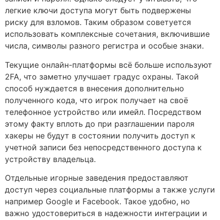
легкие ключи доступа могут быть подвержены
риску для взломов. Таким образом советуется
использовать комплексные сочетания, включившие
числа, символы разного регистра и особые знаки.
Текущие онлайн-платформы всё больше используют
2FA, что заметно улучшает градус охраны. Такой
способ нуждается в внесения дополнительно
полученного кода, что игрок получает на своё
телефонное устройство или имейл. Посредством
этому факту вплоть до при разглашении пароля
хакеры не будут в состоянии получить доступ к
учетной записи без непосредственного доступа к
устройству владельца.
Отдельные игорные заведения предоставляют
доступ через социальные платформы а также услуги
например Google и Facebook. Такое удобно, но
важно удостовериться в надежности интеграции и