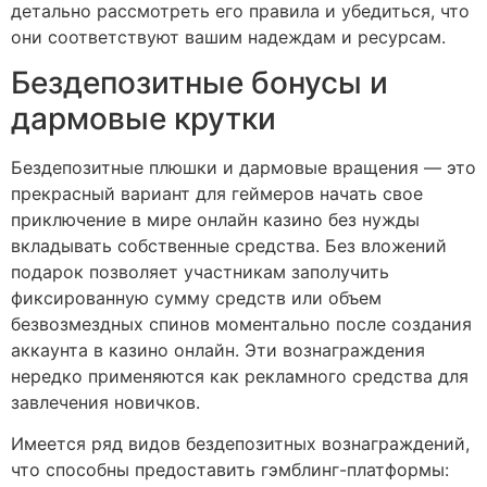
детально рассмотреть его правила и убедиться, что
они соответствуют вашим надеждам и ресурсам.
Бездепозитные бонусы и
дармовые крутки
Бездепозитные плюшки и дармовые вращения — это
прекрасный вариант для геймеров начать свое
приключение в мире онлайн казино без нужды
вкладывать собственные средства. Без вложений
подарок позволяет участникам заполучить
фиксированную сумму средств или объем
безвозмездных спинов моментально после создания
аккаунта в казино онлайн. Эти вознаграждения
нередко применяются как рекламного средства для
завлечения новичков.
Имеется ряд видов бездепозитных вознаграждений,
что способны предоставить гэмблинг-платформы: