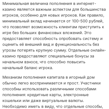
Минимальная величина пополнения в интернет-
казино является важным аспектом для большинства
игроков, особенно для новых игроков. Как правило,
минимальный вклад начинается от 100-500 рублей,
что позволяет возможность клиентам приступить к
игре без больших финансовых вложений. Это
предоставляет способность опробовать систему и
оценить её внешний вид и функциональность без
угрозы потерять крупную сумму. Отдельные онлайн-
казино предоставляют специальные бонусы за
начальном взносе, что способно повысить
начальный баланс игрока.
Механизм пополнения капитала в игорный дом
обычно легко воспринимается и прост. Участники
способны использовать различными способами
пополнения: кредитные карты, электронные
кошельки или даже виртуальные валюты.
Необходимо иметь в виду, что отдельные способы,