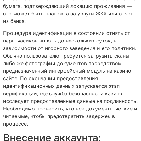
бумага, подтверждающий локацию проживания —
это может быть платежка за услуги ЖКХ или отчет
из банка.
Процедура идентификации в состоянии отнять от
пары часиков вплоть до нескольких суток, в
зависимости от игорного заведения и его политики.
Обычно пользователю требуется загрузить сканы
либо же фотографии документов посредством
предназначенный интерфейсный модуль на казино-
сайте. По окончании предоставления
идентификационных данных запускается этап
верификации, где служба безопасности казино
исследует предоставленные данные на подлинность.
Необходимо проверить, что все документы четкие и
читаемые, чтобы предотвратить задержек в
процессе.
Внесение аккаунта: