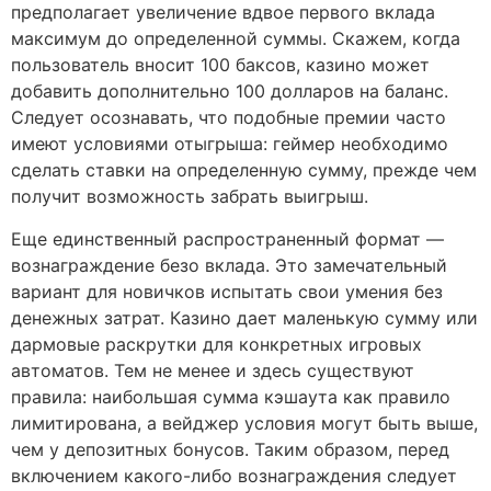
предполагает увеличение вдвое первого вклада
максимум до определенной суммы. Скажем, когда
пользователь вносит 100 баксов, казино может
добавить дополнительно 100 долларов на баланс.
Следует осознавать, что подобные премии часто
имеют условиями отыгрыша: геймер необходимо
сделать ставки на определенную сумму, прежде чем
получит возможность забрать выигрыш.
Еще единственный распространенный формат —
вознаграждение безо вклада. Это замечательный
вариант для новичков испытать свои умения без
денежных затрат. Казино дает маленькую сумму или
дармовые раскрутки для конкретных игровых
автоматов. Тем не менее и здесь существуют
правила: наибольшая сумма кэшаута как правило
лимитирована, а вейджер условия могут быть выше,
чем у депозитных бонусов. Таким образом, перед
включением какого-либо вознаграждения следует