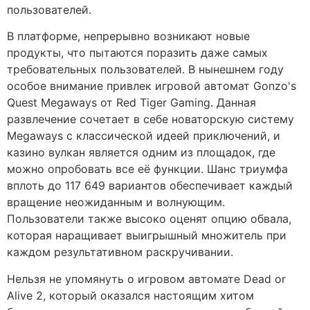
пользователей.
В платформе, непрерывно возникают новые
продукты, что пытаются поразить даже самых
требовательных пользователей. В нынешнем году
особое внимание привлек игровой автомат Gonzo's
Quest Megaways от Red Tiger Gaming. Данная
развлечение сочетает в себе новаторскую систему
Megaways с классической идеей приключений, и
казино вулкан является одним из площадок, где
можно опробовать все её функции. Шанс триумфа
вплоть до 117 649 вариантов обеспечивает каждый
вращение неожиданным и волнующим.
Пользователи также высоко оценят опцию обвала,
которая наращивает выигрышный множитель при
каждом результативном раскручивании.
Нельзя не упомянуть о игровом автомате Dead or
Alive 2, который оказался настоящим хитом