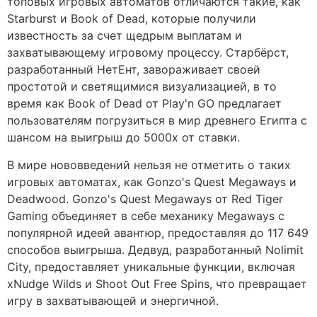
топовых игровых автоматов отличаются такие, как
Starburst и Book of Dead, которые получили
известность за счет щедрым выплатам и
захватывающему игровому процессу. Старбёрст,
разработанный НетЕнт, завораживает своей
простотой и светящимися визуализацией, в то
время как Book of Dead от Play'n GO предлагает
пользователям погрузиться в мир древнего Египта с
шансом на выигрыш до 5000x от ставки.
В мире нововведений нельзя не отметить о таких
игровых автоматах, как Gonzo's Quest Megaways и
Deadwood. Gonzo's Quest Megaways от Red Tiger
Gaming объединяет в себе механику Megaways с
популярной идеей авантюр, предоставляя до 117 649
способов выигрыша. Дедвуд, разработанный Nolimit
City, предоставляет уникальные функции, включая
xNudge Wilds и Shoot Out Free Spins, что превращает
игру в захватывающей и энергичной.