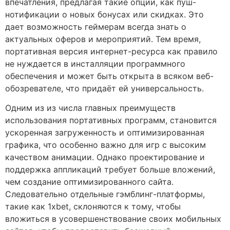
впечатления, предлагая такие опции, как пуш-
нотификации о новых бонусах или скидках. Это
дает возможность геймерам всегда знать о
актуальных оферов и мероприятий. Тем время,
портативная версия интернет-ресурса как правило
не нуждается в инсталляции программного
обеспечения и может быть открыта в всяком веб-
обозревателе, что придаёт ей универсальность.
Одним из из числа главных преимуществ
использования портативных программ, становится
ускоренная загруженность и оптимизированная
графика, что особенно важно для игр с высоким
качеством анимации. Однако проектирование и
поддержка аппликаций требует больше вложений,
чем создание оптимизированного сайта.
Следовательно отдельные гэмблинг-платформы,
такие как 1xbet, склоняются к тому, чтобы
вложиться в усовершенствование своих мобильных