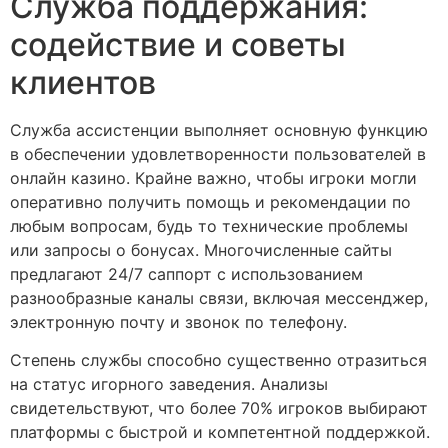
Служба поддержания:
содействие и советы
клиентов
Служба ассистенции выполняет основную функцию
в обеспечении удовлетворенности пользователей в
онлайн казино. Крайне важно, чтобы игроки могли
оперативно получить помощь и рекомендации по
любым вопросам, будь то технические проблемы
или запросы о бонусах. Многочисленные сайты
предлагают 24/7 саппорт с использованием
разнообразные каналы связи, включая мессенджер,
электронную почту и звонок по телефону.
Степень службы способно существенно отразиться
на статус игорного заведения. Анализы
свидетельствуют, что более 70% игроков выбирают
платформы с быстрой и компетентной поддержкой.