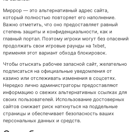
Миррор — это альтернативный адрес сайта,
который полностью повторяет его наполнение.
Важно отметить, что оно предоставляет равный
степень защиты и конфиденциальности, как и
главный портал. Поэтому игроки могут без опасений
продолжать свои игровые раунды на 1xbet,
применяя этот вариант обхода блокировок.
Чтобы отыскать рабочее запасной сайт, желательно
подписаться на официальные уведомления от
казино или отслеживать изменения в соцсетях.
Нередко лично администраторы предоставляют
информацию о свежих альтернативных ссылках для
своих пользователей. Использование достоверных
сайтов снижает риск наткнуться на поддельные
страницы и обеспечивает безопасность ваших
персональных данных и средств.