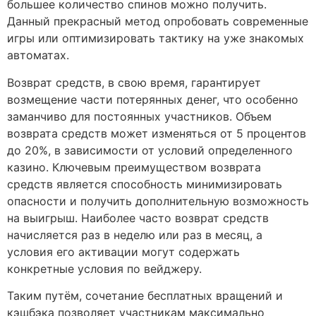
большее количество спинов можно получить.
Данный прекрасный метод опробовать современные
игры или оптимизировать тактику на уже знакомых
автоматах.
Возврат средств, в свою время, гарантирует
возмещение части потерянных денег, что особенно
заманчиво для постоянных участников. Объем
возврата средств может изменяться от 5 процентов
до 20%, в зависимости от условий определенного
казино. Ключевым преимуществом возврата
средств является способность минимизировать
опасности и получить дополнительную возможность
на выигрыш. Наиболее часто возврат средств
начисляется раз в неделю или раз в месяц, а
условия его активации могут содержать
конкретные условия по вейджеру.
Таким путём, сочетание бесплатных вращений и
кэшбэка позволяет участникам максимально