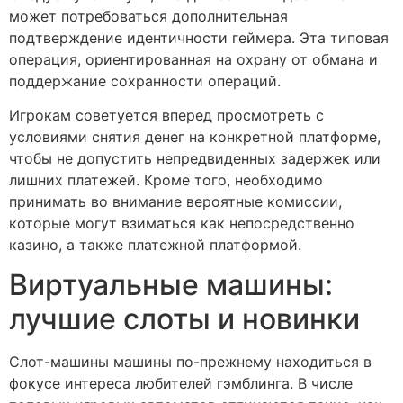
может потребоваться дополнительная
подтверждение идентичности геймера. Эта типовая
операция, ориентированная на охрану от обмана и
поддержание сохранности операций.
Игрокам советуется вперед просмотреть с
условиями снятия денег на конкретной платформе,
чтобы не допустить непредвиденных задержек или
лишних платежей. Кроме того, необходимо
принимать во внимание вероятные комиссии,
которые могут взиматься как непосредственно
казино, а также платежной платформой.
Виртуальные машины:
лучшие слоты и новинки
Слот-машины машины по-прежнему находиться в
фокусе интереса любителей гэмблинга. В числе