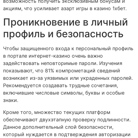
возможность получить эксклюзивным бонусам и
акциям, что усиливает азарт игры в казино 1хбет.
Проникновение в личный
профиль и безопасность
Чтобы защищенного входа к персональный профиль
в портале интернет-казино очень важно
задействовать неповторимые пароли. Изучения
показывают, что 81% компрометаций сведений
возникает из-за уязвимых или украденных паролей.
Рекомендуется создавать трудные сочетания,
включившие числовые символы, буквы и особые
знаки.
Кроме того, множество текущих платформ
обеспечивают двухэтапную проверку подлинности.
Данное дополнительный слой безопасности,
который нуждается в подтверждения авторизации