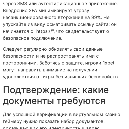
через SMS или аутентификационное приложение.
Внедрение 2FA минимизирует угрозу
несанкционированного вторжения на 99%. Не
упускайте из виду осматривать ссылку сайта: он
начинается с "https://", что свидетельствует о
безопасное подключение.
Следует регулярно обновлять свои данные
безопасности и не распространять ими с
посторонними. Заботясь о защите, игроки 1xbet
могут направить внимание на получении
удовольствия от игры без излишних беспокойств.
Подтверждение: какие
документы требуются
Для успешной верификации в виртуальном казино
геймеру нужно показать набор документов,
доказывающих его идентичность и адрес