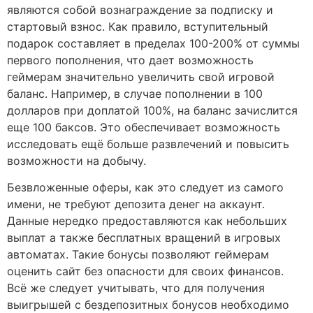
являются собой вознаграждение за подписку и
стартовый взнос. Как правило, вступительный
подарок составляет в пределах 100-200% от суммы
первого пополнения, что дает возможность
геймерам значительно увеличить свой игровой
баланс. Например, в случае пополнении в 100
долларов при доплатой 100%, на баланс зачислится
еще 100 баксов. Это обеспечивает возможность
исследовать ещё больше развлечений и повысить
возможности на добычу.
Безвложенные оферы, как это следует из самого
имени, не требуют депозита денег на аккаунт.
Данные нередко предоставляются как небольших
выплат а также бесплатных вращений в игровых
автоматах. Такие бонусы позволяют геймерам
оценить сайт без опасности для своих финансов.
Всё же следует учитывать, что для получения
выигрышей с бездепозитных бонусов необходимо