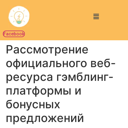
Facebook
Рассмотрение
официального веб-
ресурса гэмблинг-
платформы и
бонусных
предложений