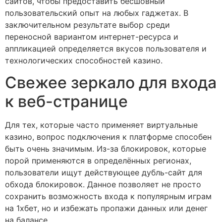
сайтов, чтобы предоставить бесшовный
пользовательский опыт на любых гаджетах. В
заключительном результате выбор среди
переносной вариантом интернет-ресурса и
аппликацией определяется вкусов пользователя и
технологических способностей казино.
Свежее зеркало для входа
к веб-странице
Для тех, которые часто применяет виртуальные
казино, вопрос подключения к платформе способен
быть очень значимым. Из-за блокировок, которые
порой применяются в определённых регионах,
пользователи ищут действующее дубль-сайт для
обхода блокировок. Данное позволяет не просто
сохранить возможность входа к популярным играм
на 1хбет, но и избежать пропажи данных или денег
на балансе.