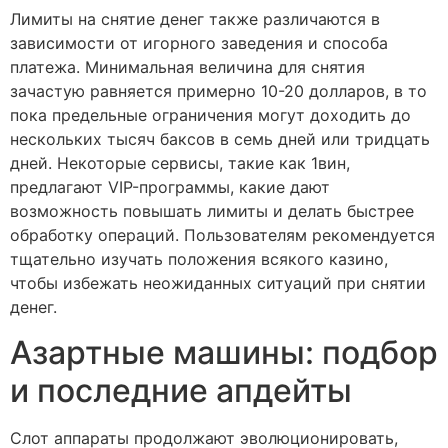
Лимиты на снятие денег также различаются в
зависимости от игорного заведения и способа
платежа. Минимальная величина для снятия
зачастую равняется примерно 10-20 долларов, в то
пока предельные ограничения могут доходить до
нескольких тысяч баксов в семь дней или тридцать
дней. Некоторые сервисы, такие как 1вин,
предлагают VIP-программы, какие дают
возможность повышать лимиты и делать быстрее
обработку операций. Пользователям рекомендуется
тщательно изучать положения всякого казино,
чтобы избежать неожиданных ситуаций при снятии
денег.
Азартные машины: подбор
и последние апдейты
Слот аппараты продолжают эволюционировать,