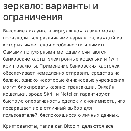
зеркало: варианты и
ограничения
Внесение аккаунта в виртуальном казино может
производиться различными вариантов, каждый из
которых имеет свои особенности и лимиты.
Самыми популярными методами считаются
банковские карты, электронные кошельки и 1win
криптовалюты. Применение банковских карточек
обеспечивает немедленно отправить средства на
баланс, однако некоторые финансовые учреждения
могут блокировать казино-транзакции. Онлайн
кошельки, вроде Skrill и Neteller, гарантируют
быструю оперативность сделок и анонимность, что
превращает их в отличный выбор для
пользователей, беспокоящихся о личных данных.
Криптовалюты, такие как Bitcoin, делаются все