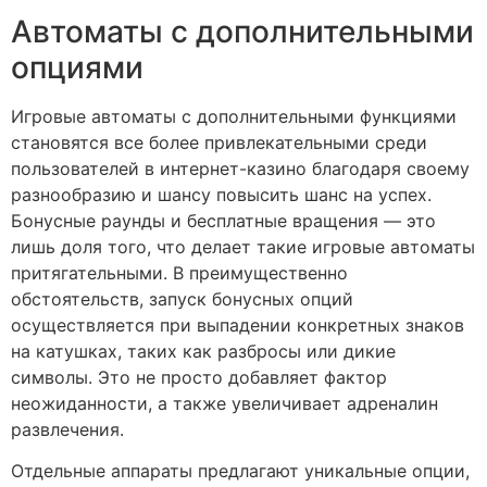
Автоматы с дополнительными
опциями
Игровые автоматы с дополнительными функциями
становятся все более привлекательными среди
пользователей в интернет-казино благодаря своему
разнообразию и шансу повысить шанс на успех.
Бонусные раунды и бесплатные вращения — это
лишь доля того, что делает такие игровые автоматы
притягательными. В преимущественно
обстоятельств, запуск бонусных опций
осуществляется при выпадении конкретных знаков
на катушках, таких как разбросы или дикие
символы. Это не просто добавляет фактор
неожиданности, а также увеличивает адреналин
развлечения.
Отдельные аппараты предлагают уникальные опции,