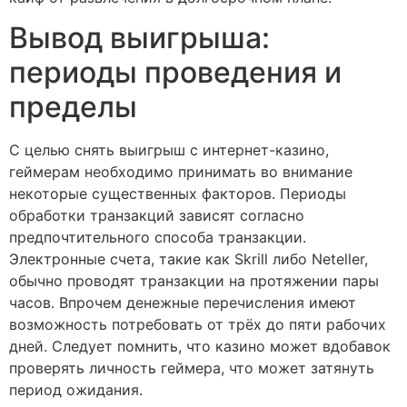
Вывод выигрыша:
периоды проведения и
пределы
С целью снять выигрыш с интернет-казино,
геймерам необходимо принимать во внимание
некоторые существенных факторов. Периоды
обработки транзакций зависят согласно
предпочтительного способа транзакции.
Электронные счета, такие как Skrill либо Neteller,
обычно проводят транзакции на протяжении пары
часов. Впрочем денежные перечисления имеют
возможность потребовать от трёх до пяти рабочих
дней. Следует помнить, что казино может вдобавок
проверять личность геймера, что может затянуть
период ожидания.