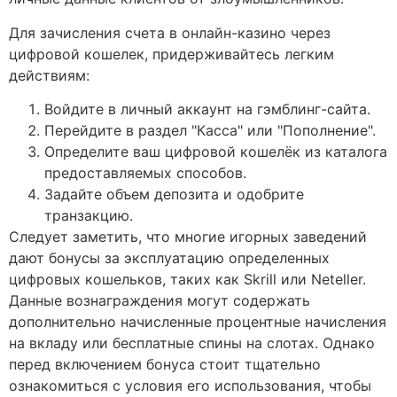
Для зачисления счета в онлайн-казино через
цифровой кошелек, придерживайтесь легким
действиям:
Войдите в личный аккаунт на гэмблинг-сайта.
Перейдите в раздел "Касса" или "Пополнение".
Определите ваш цифровой кошелёк из каталога
предоставляемых способов.
Задайте объем депозита и одобрите
транзакцию.
Следует заметить, что многие игорных заведений
дают бонусы за эксплуатацию определенных
цифровых кошельков, таких как Skrill или Neteller.
Данные вознаграждения могут содержать
дополнительно начисленные процентные начисления
на вкладу или бесплатные спины на слотах. Однако
перед включением бонуса стоит тщательно
ознакомиться с условия его использования, чтобы