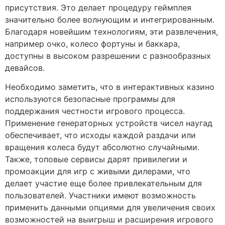
присутствия. Это делает процедуру геймплея
значительно более волнующим и интегрированным.
Благодаря новейшим технологиям, эти развлечения,
например очко, колесо фортуны и баккара,
доступны в высоком разрешении с разнообразных
девайсов.
Необходимо заметить, что в интерактивных казино
используются безопасные программы для
поддержания честности игрового процесса.
Применение генераторных устройств чисел наугад
обеспечивает, что исходы каждой раздачи или
вращения колеса будут абсолютно случайными.
Также, топовые сервисы дарят привилегии и
промоакции для игр с живыми дилерами, что
делает участие еще более привлекательным для
пользователей. Участники имеют возможность
применить данными опциями для увеличения своих
возможностей на выигрыш и расширения игрового