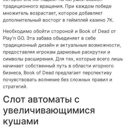
традиционного вращения. При каждом победе
множитель возрастает, которое добавляет
дополнительный восторг в геймплей казино 7К.
Необходимо обойти стороной и Book of Dead от
Play'n GO. Эта забава объединяет в себе
традиционный дизайн и актуальные возможности,
предоставляя игрокам дармовые раскрутки и
символы расширения. Для тех, которые всего лишь
начинает собственный путь в области игорного
бизнеса, Book of Dead предлагает перспективу
почувствовать волнение без сложных правил и
стратегий.
Слот автоматы с
увеличивающимися
кушами