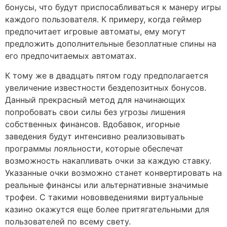
бонусы, что будут приспосабливаться к манеру игры
каждого пользователя. К примеру, когда геймер
предпочитает игровые автоматы, ему могут
предложить дополнительные безоплатные спины на
его предпочитаемых автоматах.
К тому же в двадцать пятом году предполагается
увеличение известности бездепозитных бонусов.
Данный прекрасный метод для начинающих
попробовать свои силы без угрозы лишения
собственных финансов. Вдобавок, игорные
заведения будут интенсивно реализовывать
программы лояльности, которые обеспечат
возможность накапливать очки за каждую ставку.
Указанные очки возможно станет конвертировать на
реальные финансы или альтернативные значимые
трофеи. С такими нововведениями виртуальные
казино окажутся еще более притягательными для
пользователей по всему свету.