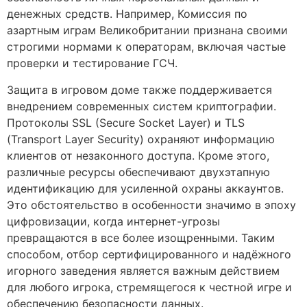
денежных средств. Например, Комиссия по
азартным играм Великобритании признана своими
строгими нормами к операторам, включая частые
проверки и тестирование ГСЧ.
Защита в игровом доме также поддерживается
внедрением современных систем криптографии.
Протоколы SSL (Secure Socket Layer) и TLS
(Transport Layer Security) охраняют информацию
клиентов от незаконного доступа. Кроме этого,
различные ресурсы обеспечивают двухэтапную
идентификацию для усиленной охраны аккаунтов.
Это обстоятельство в особенности значимо в эпоху
цифровизации, когда интернет-угрозы
превращаются в все более изощренными. Таким
способом, отбор сертифицированного и надёжного
игорного заведения является важным действием
для любого игрока, стремящегося к честной игре и
обеспечению безопасности данных.