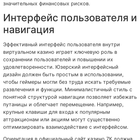
значительных финансовых рисков.
Интерфейс пользователя и
навигация
Эффективный интерфейс пользователя внутри
виртуальном казино играет ключевую роль в
сохранении пользователей и повышении их
удовлетворенности. Юзерский интерфейсный
дизайн должен быть простым в использовании,
чтобы геймеры могли без труда искать требуемые
развлечения и функции. Минималистичный стиль с
понятной структурой навигации позволяет избежать
путаницы и облегчает перемещение. Например,
крупные клавиши для входа к популярным
аттракционам или акциям могут существенно
оптимизировать взаимодействие с интерфейсом.
Ориентация в официальный сайт казино 7К должна