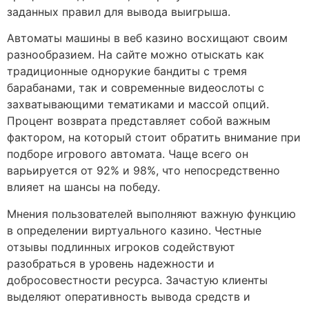
заданных правил для вывода выигрыша.
Автоматы машины в веб казино восхищают своим
разнообразием. На сайте можно отыскать как
традиционные однорукие бандиты с тремя
барабанами, так и современные видеослоты с
захватывающими тематиками и массой опций.
Процент возврата представляет собой важным
фактором, на который стоит обратить внимание при
подборе игрового автомата. Чаще всего он
варьируется от 92% и 98%, что непосредственно
влияет на шансы на победу.
Мнения пользователей выполняют важную функцию
в определении виртуального казино. Честные
отзывы подлинных игроков содействуют
разобраться в уровень надежности и
добросовестности ресурса. Зачастую клиенты
выделяют оперативность вывода средств и