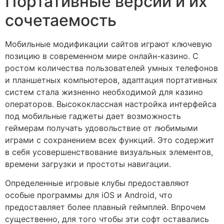
Портативные версии и их
сочетаемость
Мобильные модификации сайтов играют ключевую
позицию в современном мире онлайн-казино. С
ростом количества пользователей умных телефонов
и планшетных компьютеров, адаптация портативных
систем стала жизненно необходимой для казино
операторов. Высококлассная настройка интерфейса
под мобильные гаджеты дает возможность
геймерам получать удовольствие от любимыми
играми с сохранением всех функций. Это содержит
в себя усовершенствование визуальных элементов,
времени загрузки и простоты навигации.
Определенные игровые клубы предоставляют
особые программы для iOS и Android, что
предоставляет более плавный геймплей. Впрочем
существенно, для того чтобы эти софт оставались