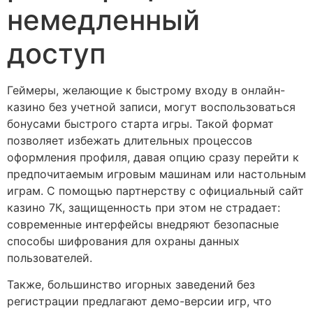
немедленный
доступ
Геймеры, желающие к быстрому входу в онлайн-
казино без учетной записи, могут воспользоваться
бонусами быстрого старта игры. Такой формат
позволяет избежать длительных процессов
оформления профиля, давая опцию сразу перейти к
предпочитаемым игровым машинам или настольным
играм. С помощью партнерству с официальный сайт
казино 7К, защищенность при этом не страдает:
современные интерфейсы внедряют безопасные
способы шифрования для охраны данных
пользователей.
Также, большинство игорных заведений без
регистрации предлагают демо-версии игр, что