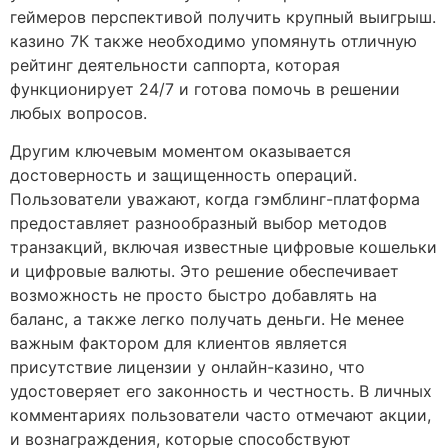
геймеров перспективой получить крупный выигрыш.
казино 7К также необходимо упомянуть отличную
рейтинг деятельности саппорта, которая
функционирует 24/7 и готова помочь в решении
любых вопросов.
Другим ключевым моментом оказывается
достоверность и защищенность операций.
Пользователи уважают, когда гэмблинг-платформа
предоставляет разнообразный выбор методов
транзакций, включая известные цифровые кошельки
и цифровые валюты. Это решение обеспечивает
возможность не просто быстро добавлять на
баланс, а также легко получать деньги. Не менее
важным фактором для клиентов является
присутствие лицензии у онлайн-казино, что
удостоверяет его законность и честность. В личных
комментариях пользователи часто отмечают акции,
и вознаграждения, которые способствуют