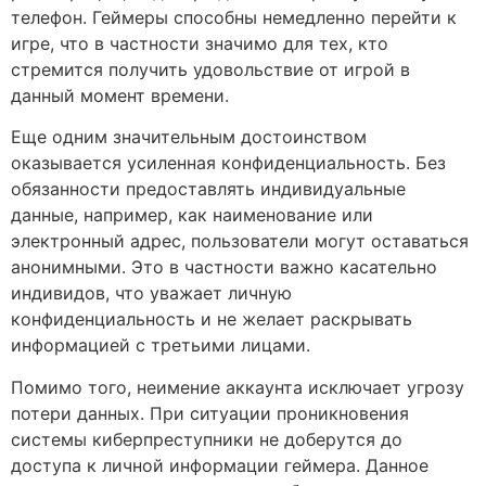
телефон. Геймеры способны немедленно перейти к
игре, что в частности значимо для тех, кто
стремится получить удовольствие от игрой в
данный момент времени.
Еще одним значительным достоинством
оказывается усиленная конфиденциальность. Без
обязанности предоставлять индивидуальные
данные, например, как наименование или
электронный адрес, пользователи могут оставаться
анонимными. Это в частности важно касательно
индивидов, что уважает личную
конфиденциальность и не желает раскрывать
информацией с третьими лицами.
Помимо того, неимение аккаунта исключает угрозу
потери данных. При ситуации проникновения
системы киберпреступники не доберутся до
доступа к личной информации геймера. Данное