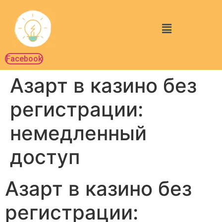
Facebook
Азарт в казино без
регистрации:
немедленный
доступ
Азарт в казино без
регистрации: