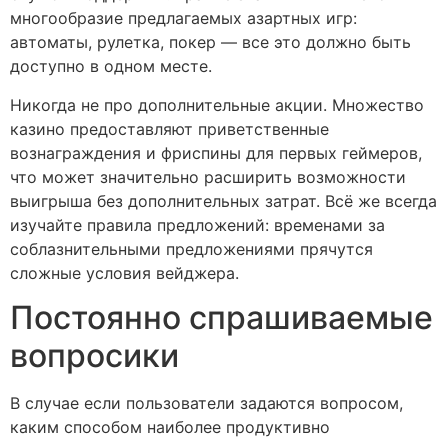
многообразие предлагаемых азартных игр:
автоматы, рулетка, покер — все это должно быть
доступно в одном месте.
Никогда не про дополнительные акции. Множество
казино предоставляют приветственные
вознаграждения и фриспины для первых геймеров,
что может значительно расширить возможности
выигрыша без дополнительных затрат. Всё же всегда
изучайте правила предложений: временами за
соблазнительными предложениями прячутся
сложные условия вейджера.
Постоянно спрашиваемые
вопросики
В случае если пользователи задаются вопросом,
каким способом наиболее продуктивно