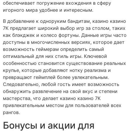
обеспечивает погружение вхождения в сферу
игорного мира удобнее и интересным.
В добавление к одноруким бандитам, казино казино
7К предлагает широкий выбор игр за столом, таких
как блэкджек и колесо фортуны. Данные игры часто
доступны в многочисленных версиях, которое дает
возможность геймерам определить самый
оптимальный для них стиль игры. Ключевой
особенностью становится существование реальных
крупье, которые добавляют нотку реализма и
превращают геймплей более увлекательным.
Следовательно, любой гость имеет возможность
обнаружить развлечение на свой вкус и степени
мастерства, что делает казино казино 7К
привлекательным местом для пользователей всех
рангов.
Бонусы и акции для