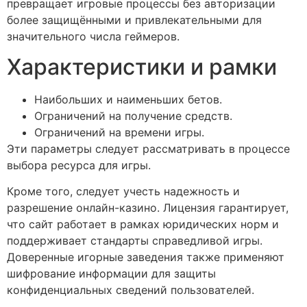
превращает игровые процессы без авторизации
более защищёнными и привлекательными для
значительного числа геймеров.
Характеристики и рамки
Наибольших и наименьших бетов.
Ограничений на получение средств.
Ограничений на времени игры.
Эти параметры следует рассматривать в процессе
выбора ресурса для игры.
Кроме того, следует учесть надежность и
разрешение онлайн-казино. Лицензия гарантирует,
что сайт работает в рамках юридических норм и
поддерживает стандарты справедливой игры.
Доверенные игорные заведения также применяют
шифрование информации для защиты
конфиденциальных сведений пользователей.