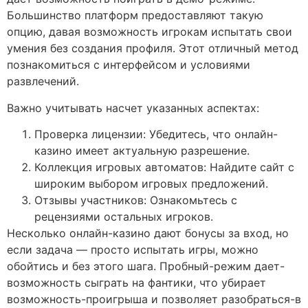
Большинство платформ предоставляют такую
опцию, давая возможность игрокам испытать свои
умения без создания профиля. Этот отличный метод
познакомиться с интерфейсом и условиями
развлечений.
Важно учитывать насчет указанных аспектах:
Проверка лицензии: Убедитесь, что онлайн-
казино имеет актуальную разрешение.
Коллекция игровых автоматов: Найдите сайт с
широким выбором игровых предложений.
Отзывы участников: Ознакомьтесь с
рецензиями остальных игроков.
Несколько онлайн-казино дают бонусы за вход, но
если задача — просто испытать игры, можно
обойтись и без этого шага. Пробный-режим дает-
возможность сыграть на фантики, что убирает
возможность-проигрыша и позволяет разобраться-в