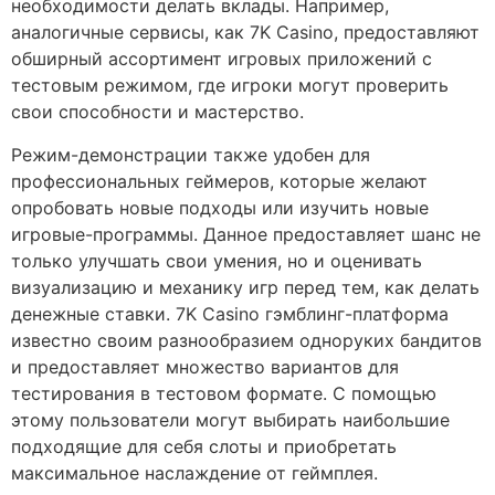
необходимости делать вклады. Например,
аналогичные сервисы, как 7K Casino, предоставляют
обширный ассортимент игровых приложений с
тестовым режимом, где игроки могут проверить
свои способности и мастерство.
Режим-демонстрации также удобен для
профессиональных геймеров, которые желают
опробовать новые подходы или изучить новые
игровые-программы. Данное предоставляет шанс не
только улучшать свои умения, но и оценивать
визуализацию и механику игр перед тем, как делать
денежные ставки. 7K Casino гэмблинг-платформа
известно своим разнообразием одноруких бандитов
и предоставляет множество вариантов для
тестирования в тестовом формате. С помощью
этому пользователи могут выбирать наибольшие
подходящие для себя слоты и приобретать
максимальное наслаждение от геймплея.