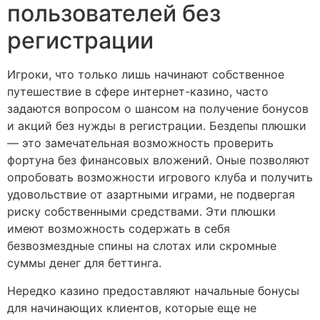
пользователей без
регистрации
Игроки, что только лишь начинают собственное
путешествие в сфере интернет-казино, часто
задаются вопросом о шансом на получение бонусов
и акций без нужды в регистрации. Бездепы плюшки
— это замечательная возможность проверить
фортуна без финансовых вложений. Оные позволяют
опробовать возможности игрового клуба и получить
удовольствие от азартными играми, не подвергая
риску собственными средствами. Эти плюшки
имеют возможность содержать в себя
безвозмездные спины на слотах или скромные
суммы денег для беттинга.
Нередко казино предоставляют начальные бонусы
для начинающих клиентов, которые еще не