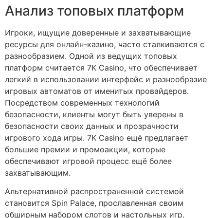
Анализ топовых платформ
Игроки, ищущие доверенные и захватывающие
ресурсы для онлайн-казино, часто сталкиваются с
разнообразием. Одной из ведущих топовых
платформ считается 7K Casino, что обеспечивает
легкий в использовании интерфейс и разнообразие
игровых автоматов от именитых провайдеров.
Посредством современных технологий
безопасности, клиенты могут быть уверены в
безопасности своих данных и прозрачности
игрового хода игры. 7K Casino ещё предлагает
большие премии и промоакции, которые
обеспечивают игровой процесс ещё более
захватывающим.
Альтернативной распространенной системой
становится Spin Palace, прославленная своим
обширным набором слотов и настольных игр.