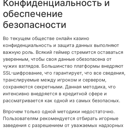
Конфиденциальность и
обеспечение
безопасности
Во текущем обществе онлайн казино
конфиденциальность и защита данных выполняют
важную роль. Всякий геймер стремится оставаться
уверенным, чтобы своя данные обезопасена от
чужих взглядов. Большинство платформы внедряют
SSL-шифрование, что гарантирует, что все сведения,
транслируемые между игроком и сервером,
сохраняются секретными. Данная методика, что
интенсивно внедряется в кредитной сфере и
рассматривается как одной из самых безопасных.
Впрочем только одной методики недостаточно.
Пользователям рекомендуется отбирать игорные
заведения с разрешением от уважаемых надзорных