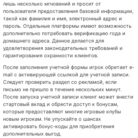
лишь несколько мгновений и просит от
пользователя предоставления базовой информации,
такой как фамилия и имя, электронный адрес и
пароль. Отдельные платформы имеют возможность
дополнительно потребовать верификацию года и
домашнего адреса. Данное делается для
удовлетворения законодательных требований и
гарантирования охранности клиентов.
После заполнения учетной формы игрок обретает e-
mail с активирующей ссылкой для учетной записи.
Следует проверить раздел со рекламой, если
письмо не пришло в течение нескольких минут.
После запуска учетной записи клиент может внести
стартовый вклад и обрести доступ к бонусам,
которые предоставляют многие игровые клубы
новым игрокам. Не упускайте о шансах
активировать бонус-коды для приобретения
дополнительных выгод.