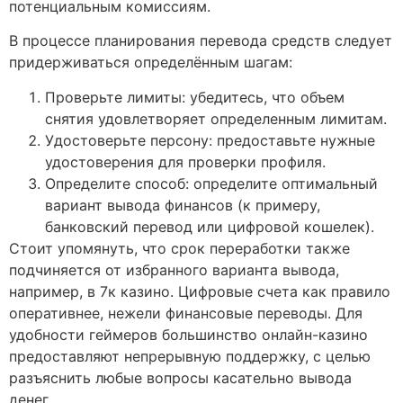
потенциальным комиссиям.
В процессе планирования перевода средств следует
придерживаться определённым шагам:
Проверьте лимиты: убедитесь, что объем
снятия удовлетворяет определенным лимитам.
Удостоверьте персону: предоставьте нужные
удостоверения для проверки профиля.
Определите способ: определите оптимальный
вариант вывода финансов (к примеру,
банковский перевод или цифровой кошелек).
Стоит упомянуть, что срок переработки также
подчиняется от избранного варианта вывода,
например, в 7к казино. Цифровые счета как правило
оперативнее, нежели финансовые переводы. Для
удобности геймеров большинство онлайн-казино
предоставляют непрерывную поддержку, с целью
разъяснить любые вопросы касательно вывода
денег.