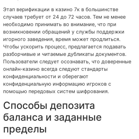
Этап верификации в казино 7к в большинстве
случаев требует от 24 до 72 часов. Тем не менее
необходимо принимать во внимание, что при
возникновении обращений у службы поддержки
игорного заведения, время может продлиться.
Чтобы ускорить процесс, предлагается подавать
разборчивые и читаемые дубликаты документов.
Пользователи следует осознавать, что доверенные
онлайн-казино всегда следуют стандарты
конфиденциальности и оберегают
конфиденциальную информацию игроков с
помощью передовых систем шифрования.
Способы депозита
баланса и заданные
пределы