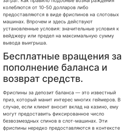
затрат. Как правило подобные вознаграждения
колеблются от 10-50 долларов либо
предоставляются в виде фриспинов на слотовых
машинах. Впрочем и здесь действуют
установленные условия: значительные условия к
вейджеру или предел на максимальную сумму
вывода выигрыша.
Бесплатные вращения за
пополнение баланса и
возврат средств.
Фриспины за депозит баланса — это известный
приз, который манит интерес многих геймеров. В
случае, если клиент вносит вклад на казино, ему
могут предоставить фиксированное число
безвозмездных спинов в слот-машинах. Эти
фриспины нередко предоставляются в контексте