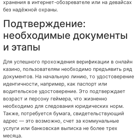
хранения в интернет-обозревателе или на девайсах
без надёжной охраны.
Подтверждение:
необходимые документы
и этапы
Для успешного прохождения верификации в онлайн
казино, пользователям необходимо предъявить ряд
документов. На начальную линию, то удостоверение
идентичности, например, как паспорт или
водительское удостоверение. Это подтверждает
возраст и персону геймера, что жизненно
необходимо для следования юридических норм.
Также, потребуется бумага, свидетельствующий
адрес — это возможно, счет за коммунальные
услуги или банковская выписка не более трех
месяца.