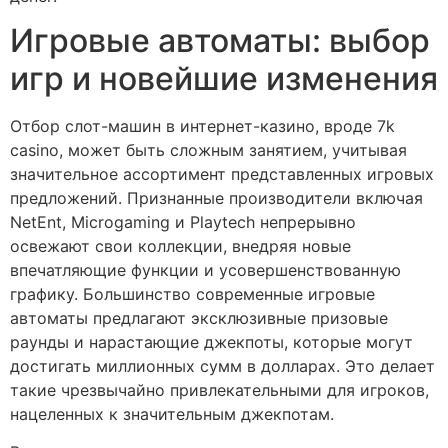
Игровые автоматы: выбор
игр и новейшие изменения
Отбор слот-машин в интернет-казино, вроде 7k
casino, может быть сложным занятием, учитывая
значительное ассортимент представленных игровых
предложений. Признанные производители включая
NetEnt, Microgaming и Playtech непрерывно
освежают свои коллекции, внедряя новые
впечатляющие функции и усовершенствованную
графику. Большинство современные игровые
автоматы предлагают эксклюзивные призовые
раунды и нарастающие джекпоты, которые могут
достигать миллионных сумм в долларах. Это делает
такие чрезвычайно привлекательными для игроков,
нацеленных к значительным джекпотам.