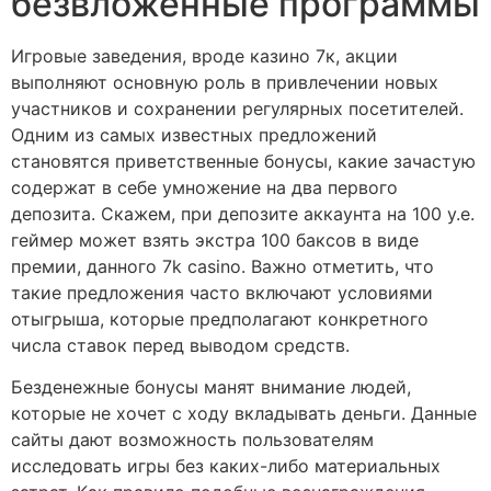
безвложенные программы
Игровые заведения, вроде казино 7к, акции
выполняют основную роль в привлечении новых
участников и сохранении регулярных посетителей.
Одним из самых известных предложений
становятся приветственные бонусы, какие зачастую
содержат в себе умножение на два первого
депозита. Скажем, при депозите аккаунта на 100 у.е.
геймер может взять экстра 100 баксов в виде
премии, данного 7k casino. Важно отметить, что
такие предложения часто включают условиями
отыгрыша, которые предполагают конкретного
числа ставок перед выводом средств.
Безденежные бонусы манят внимание людей,
которые не хочет с ходу вкладывать деньги. Данные
сайты дают возможность пользователям
исследовать игры без каких-либо материальных