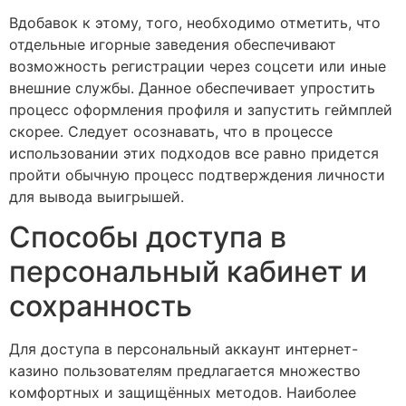
Вдобавок к этому, того, необходимо отметить, что
отдельные игорные заведения обеспечивают
возможность регистрации через соцсети или иные
внешние службы. Данное обеспечивает упростить
процесс оформления профиля и запустить геймплей
скорее. Следует осознавать, что в процессе
использовании этих подходов все равно придется
пройти обычную процесс подтверждения личности
для вывода выигрышей.
Способы доступа в
персональный кабинет и
сохранность
Для доступа в персональный аккаунт интернет-
казино пользователям предлагается множество
комфортных и защищённых методов. Наиболее