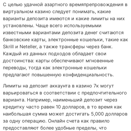
С целью удачной азартного времяпрепровождения в
виртуальном казино следует понимать, какие
варианты депозита имеются и какие лимиты на них
установлены. Чаще всего используемыми
известными вариантами депозита денег считаются
банковские карты, электронные кошельки, такие как
Skrill и Neteller, а также трансферы через банк.
Каждый из данных подходов обладает свои
достоинства: карты обеспечивают мгновенные
переводы, тогда как электронные кошельки
предлагают повышенную конфиденциальность.
Лимиты на депозит аккаунта в казино 7к могут
варьироваться в соответствии с предпочтительного
варианта. Например, наименьший депозит через
кредитку часто равен 10 долларов, в то время как
наибольшая сумма может достигать 5,000 долларов
за одну операцию. Онлайн счета как правило
предоставляют более удобные пределы, что