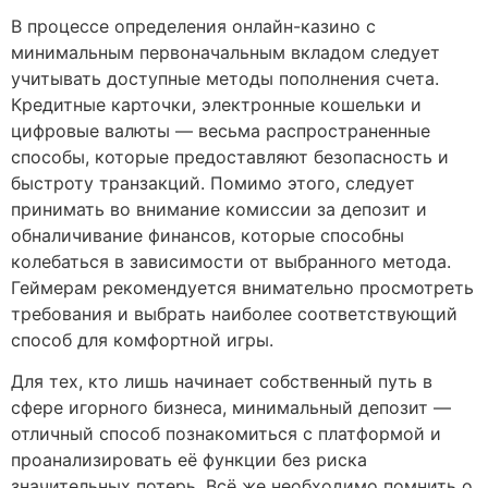
В процессе определения онлайн-казино с
минимальным первоначальным вкладом следует
учитывать доступные методы пополнения счета.
Кредитные карточки, электронные кошельки и
цифровые валюты — весьма распространенные
способы, которые предоставляют безопасность и
быстроту транзакций. Помимо этого, следует
принимать во внимание комиссии за депозит и
обналичивание финансов, которые способны
колебаться в зависимости от выбранного метода.
Геймерам рекомендуется внимательно просмотреть
требования и выбрать наиболее соответствующий
способ для комфортной игры.
Для тех, кто лишь начинает собственный путь в
сфере игорного бизнеса, минимальный депозит —
отличный способ познакомиться с платформой и
проанализировать её функции без риска
значительных потерь. Всё же необходимо помнить о