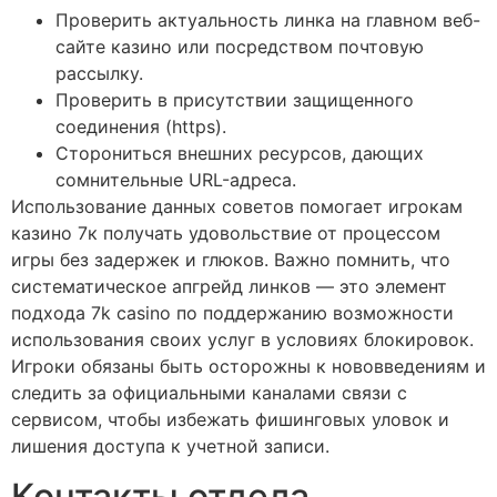
Проверить актуальность линка на главном веб-
сайте казино или посредством почтовую
рассылку.
Проверить в присутствии защищенного
соединения (https).
Сторониться внешних ресурсов, дающих
сомнительные URL-адреса.
Использование данных советов помогает игрокам
казино 7к получать удовольствие от процессом
игры без задержек и глюков. Важно помнить, что
систематическое апгрейд линков — это элемент
подхода 7k casino по поддержанию возможности
использования своих услуг в условиях блокировок.
Игроки обязаны быть осторожны к нововведениям и
следить за официальными каналами связи с
сервисом, чтобы избежать фишинговых уловок и
лишения доступа к учетной записи.
Контакты отдела