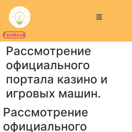
Facebook
Рассмотрение
официального
портала казино и
игровых машин.
Рассмотрение
официального