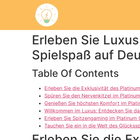
Erleben Sie Luxus
Spielspaß auf Deu
Table Of Contents
Erleben Sie die Exklusivität des Platinu
Spüren Sie den Nervenkitzel im Platinum
Genießen Sie höchsten Komfort im Plati
Willkommen im Luxus: Entdecken Sie das
Erleben Sie Spitzengaming im Platinum C
Tauchen Sie ein in die Welt des Glückssp
Erleben Sie die Ex