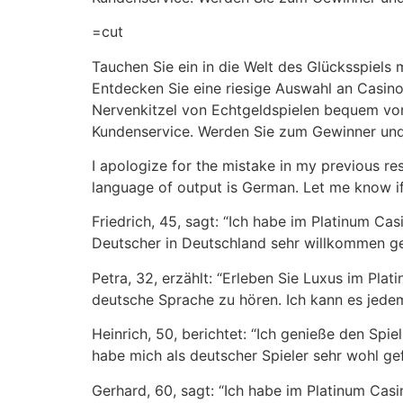
=cut
Tauchen Sie ein in die Welt des Glücksspiels 
Entdecken Sie eine riesige Auswahl an Casino
Nervenkitzel von Echtgeldspielen bequem von
Kundenservice. Werden Sie zum Gewinner und 
I apologize for the mistake in my previous r
language of output is German. Let me know if
Friedrich, 45, sagt: “Ich habe im Platinum Casi
Deutscher in Deutschland sehr willkommen gef
Petra, 32, erzählt: “Erleben Sie Luxus im Pla
deutsche Sprache zu hören. Ich kann es jede
Heinrich, 50, berichtet: “Ich genieße den Spi
habe mich als deutscher Spieler sehr wohl gef
Gerhard, 60, sagt: “Ich habe im Platinum Casi