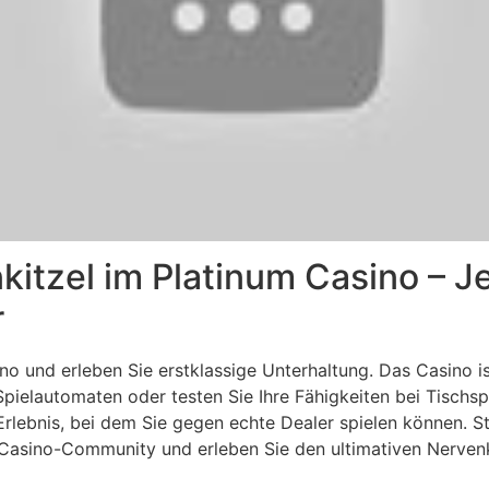
itzel im Platinum Casino – Je
r
no und erleben Sie erstklassige Unterhaltung. Das Casino i
 Spielautomaten oder testen Sie Ihre Fähigkeiten bei Tischs
rlebnis, bei dem Sie gegen echte Dealer spielen können. Ste
Casino-Community und erleben Sie den ultimativen Nervenki