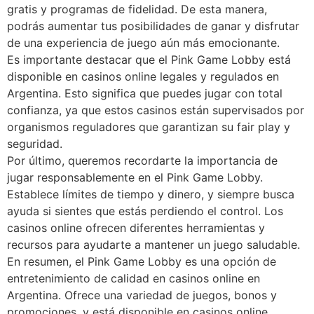
gratis y programas de fidelidad. De esta manera,
podrás aumentar tus posibilidades de ganar y disfrutar
de una experiencia de juego aún más emocionante.
Es importante destacar que el Pink Game Lobby está
disponible en casinos online legales y regulados en
Argentina. Esto significa que puedes jugar con total
confianza, ya que estos casinos están supervisados por
organismos reguladores que garantizan su fair play y
seguridad.
Por último, queremos recordarte la importancia de
jugar responsablemente en el Pink Game Lobby.
Establece límites de tiempo y dinero, y siempre busca
ayuda si sientes que estás perdiendo el control. Los
casinos online ofrecen diferentes herramientas y
recursos para ayudarte a mantener un juego saludable.
En resumen, el Pink Game Lobby es una opción de
entretenimiento de calidad en casinos online en
Argentina. Ofrece una variedad de juegos, bonos y
promociones, y está disponible en casinos online