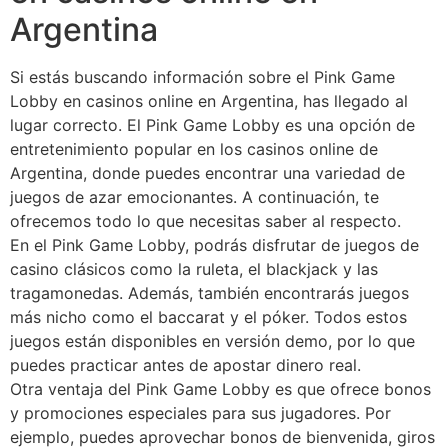
Argentina
Si estás buscando información sobre el Pink Game
Lobby en casinos online en Argentina, has llegado al
lugar correcto. El Pink Game Lobby es una opción de
entretenimiento popular en los casinos online de
Argentina, donde puedes encontrar una variedad de
juegos de azar emocionantes. A continuación, te
ofrecemos todo lo que necesitas saber al respecto.
En el Pink Game Lobby, podrás disfrutar de juegos de
casino clásicos como la ruleta, el blackjack y las
tragamonedas. Además, también encontrarás juegos
más nicho como el baccarat y el póker. Todos estos
juegos están disponibles en versión demo, por lo que
puedes practicar antes de apostar dinero real.
Otra ventaja del Pink Game Lobby es que ofrece bonos
y promociones especiales para sus jugadores. Por
ejemplo, puedes aprovechar bonos de bienvenida, giros