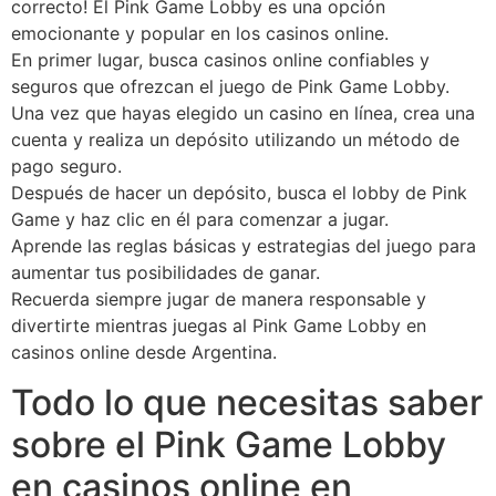
correcto! El Pink Game Lobby es una opción
emocionante y popular en los casinos online.
En primer lugar, busca casinos online confiables y
seguros que ofrezcan el juego de Pink Game Lobby.
Una vez que hayas elegido un casino en línea, crea una
cuenta y realiza un depósito utilizando un método de
pago seguro.
Después de hacer un depósito, busca el lobby de Pink
Game y haz clic en él para comenzar a jugar.
Aprende las reglas básicas y estrategias del juego para
aumentar tus posibilidades de ganar.
Recuerda siempre jugar de manera responsable y
divertirte mientras juegas al Pink Game Lobby en
casinos online desde Argentina.
Todo lo que necesitas saber
sobre el Pink Game Lobby
en casinos online en