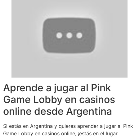
Aprende a jugar al Pink
Game Lobby en casinos
online desde Argentina
Si estás en Argentina y quieres aprender a jugar al Pink
Game Lobby en casinos online, ¡estás en el lugar