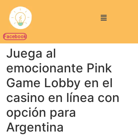
Facebook
Juega al
emocionante Pink
Game Lobby en el
casino en línea con
opción para
Argentina