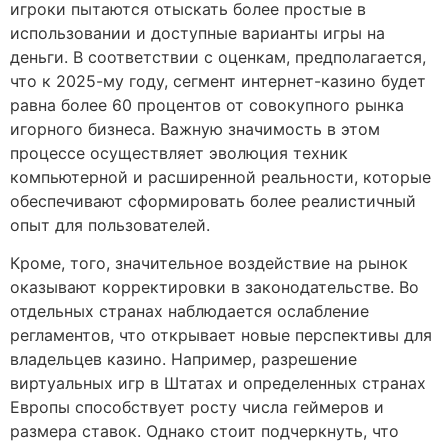
игроки пытаются отыскать более простые в
использовании и доступные варианты игры на
деньги. В соответствии с оценкам, предполагается,
что к 2025-му году, сегмент интернет-казино будет
равна более 60 процентов от совокупного рынка
игорного бизнеса. Важную значимость в этом
процессе осуществляет эволюция техник
компьютерной и расширенной реальности, которые
обеспечивают сформировать более реалистичный
опыт для пользователей.
Кроме, того, значительное воздействие на рынок
оказывают корректировки в законодательстве. Во
отдельных странах наблюдается ослабление
регламентов, что открывает новые перспективы для
владельцев казино. Например, разрешение
виртуальных игр в Штатах и определенных странах
Европы способствует росту числа геймеров и
размера ставок. Однако стоит подчеркнуть, что