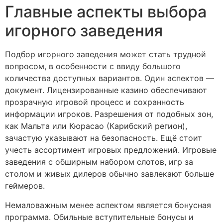
Главные аспекты выбора
игорного заведения
Подбор игорного заведения может стать трудной
вопросом, в особенности с ввиду большого
количества доступных вариантов. Один аспектов —
документ. Лицензированные казино обеспечивают
прозрачную игровой процесс и сохранность
информации игроков. Разрешения от подобных зон,
как Мальта или Кюрасао (Карибский регион),
зачастую указывают на безопасность. Ещё стоит
учесть ассортимент игровых предложений. Игровые
заведения с обширным набором слотов, игр за
столом и живых дилеров обычно завлекают больше
геймеров.
Немаловажным менее аспектом является бонусная
программа. Обильные вступительные бонусы и