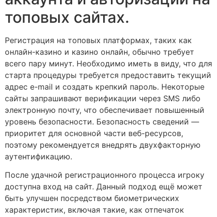
топовых сайтах.
Регистрация на топовых платформах, таких как
онлайн-казино и казино онлайн, обычно требует
всего пару минут. Необходимо иметь в виду, что для
старта процедуры требуется предоставить текущий
адрес e-mail и создать крепкий пароль. Некоторые
сайты запрашивают верификации через SMS либо
электронную почту, что обеспечивает повышенный
уровень безопасности. Безопасность сведений —
приоритет для основной части веб-ресурсов,
поэтому рекомендуется внедрять двухфакторную
аутентификацию.
После удачной регистрационного процесса игроку
доступна вход на сайт. Данный подход ещё может
быть улучшен посредством биометрических
характеристик, включая такие, как отпечаток