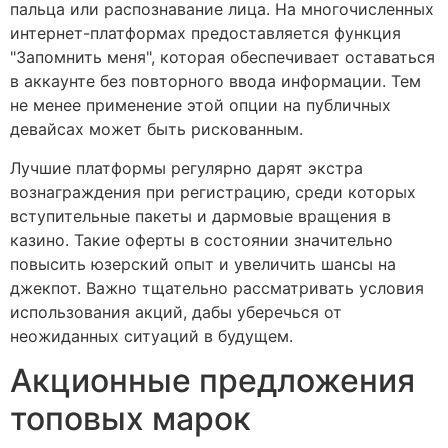
пальца или распознавание лица. На многочисленных
интернет-платформах предоставляется функция
"Запомнить меня", которая обеспечивает оставаться
в аккаунте без повторного ввода информации. Тем
не менее применение этой опции на публичных
девайсах может быть рискованным.
Лучшие платформы регулярно дарят экстра
вознаграждения при регистрацию, среди которых
вступительные пакеты и дармовые вращения в
казино. Такие оферты в состоянии значительно
повысить юзерский опыт и увеличить шансы на
джекпот. Важно тщательно рассматривать условия
использования акций, дабы уберечься от
неожиданных ситуаций в будущем.
Акционные предложения
топовых марок