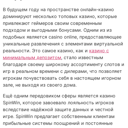
В будущем году на пространстве онлайн-казино
доминируют несколько топовых казино, которые
привлекают геймеров своим современным
подходом и выгодными бонусами. Одним из из
подобных является casino online, предоставляющее
уникальные развлечения с элементами виртуальной
реальности. Это самое казино, как и
казино с
минимальным депозитом
, стало известным
благодаря своему широкому ассортименту слотов и
игр в реальном времени с дилерами, что позволяет
игрокам почувствовать себя в настоящем игорном
зале, не выходя из своего дома.
Ещё одним передовиком сферы является казино
SpinWin, которое завоевало лояльность игроков
вследствие надёжной защите данных и честной
игре. SpinWin предлагает собственным клиентам
прибыльные системы поощрений и постоянные