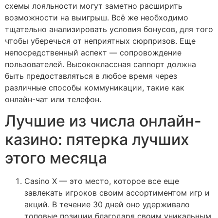
схемы лояльности могут заметно расширить
возможности на выигрыш. Всё же необходимо
тщательно анализировать условия бонусов, для того
чтобы уберечься от неприятных сюрпризов. Еще
непосредственный аспект — сопровождение
пользователей. Высококлассная саппорт должна
быть предоставляться в любое время через
различные способы коммуникации, такие как
онлайн-чат или телефон.
Лучшие из числа онлайн-
казино: пятерка лучших
этого месяца
Casino X — это место, которое все еще
завлекать игроков своим ассортиментом игр и
акций. В течение 30 дней оно удерживало
топовые позиции благодаря своим уникальным