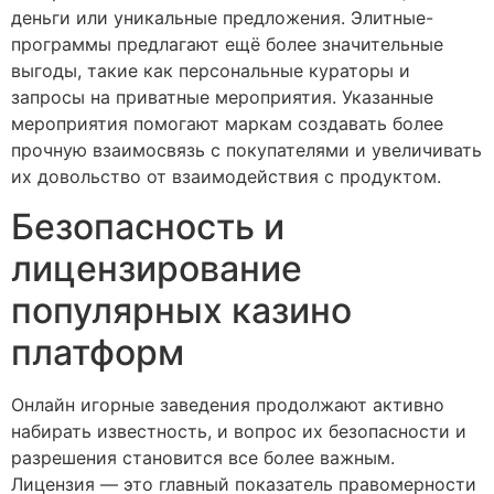
деньги или уникальные предложения. Элитные-
программы предлагают ещё более значительные
выгоды, такие как персональные кураторы и
запросы на приватные мероприятия. Указанные
мероприятия помогают маркам создавать более
прочную взаимосвязь с покупателями и увеличивать
их довольство от взаимодействия с продуктом.
Безопасность и
лицензирование
популярных казино
платформ
Онлайн игорные заведения продолжают активно
набирать известность, и вопрос их безопасности и
разрешения становится все более важным.
Лицензия — это главный показатель правомерности