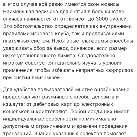
в этом случае всё равно имеются свои нюансы.
Наименьшая величина для снятия в большинстве
случаев начинается от от пятисот до 3000 рублей.
Это обстоятельство определяется как внутренними
правилами игрового клуба, так и предписаниями
платежных систем. Некоторые платформы способны
удерживать сбор за вывод финансов, если размер
ниже установленного лимита. Следовательно
игрокам советуется тщательно изучать условия
применения, чтобы избежать неприятных сюрпризов
при снятии выигрышей.
Для удобства пользователей многие онлайн казино
предоставляют различные способы депозита и
кэшаута: от дебетовых карт до электронных
кошельков и криптовалют. Любой среди них имеет
индивидуальные особенности по минимально
допустимым ограничениям и времени проведения
транзакций. Знание указанных аспектов помогает