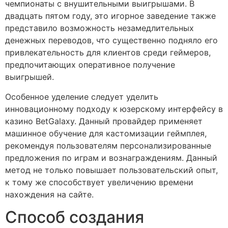
чемпионаты с внушительными выигрышами. В
двадцать пятом году, это игорное заведение также
представило возможность незамедлительных
денежных переводов, что существенно подняло его
привлекательность для клиентов среди геймеров,
предпочитающих оперативное получение
выигрышей.
Особенное уделение следует уделить
инновационному подходу к юзерскому интерфейсу в
казино BetGalaxy. Данный провайдер применяет
машинное обучение для кастомизации геймплея,
рекомендуя пользователям персонализированные
предложения по играм и вознаграждениям. Данный
метод не только повышает пользовательский опыт,
к тому же способствует увеличению времени
нахождения на сайте.
Способ создания