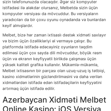
sizin telefonunuzda olacaqdır. Əgər siz kompyuter
istifadəsi ilə aləkdar olursanız, Melbetda sizin üçün
kompyuter versiyası da mövcuddur. Bu versiyaların
yaradıcıları da bir çoxu oyunu oynadanda və bunlardan
keyif almışlardır.
Melbet, bizə hər zaman ixtisaslı dəstək xidməti saxlayır
və bizim üçün özəllikləriyi əl verməyə çalışır. Bu
platformda istifadə edəcəyiniz oyunların təqdim
edilməsi üçün çox sayda dili mövcuddur, böyük rəsm
üçün və ekranın keyfiyyətli birlikdə çalışması üçün
yüksek kaliteli grafika kullanılır. Mükəmlə-mükəmlə,
Melbet ixtisasının bir parçası olan uzuq-uzuq iş tətbiqi,
kasino xidmətlərinin gücləndirilməsini və daha verilən
xidmətlərdən istifadə edən istifadəçilərin keyfiyyətini
artırmaq üçün istifadə edilir.
Azerbaycan Xidməti Melbet
Online Kasino: iOS Versiya