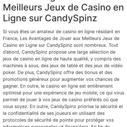
Meilleurs Jeux de Casino en
Ligne sur CandySpinz
Si vous êtes un amateur de casino en ligne résidant en
France, Les Avantages de Jouer aux Meilleurs Jeux de
Casino en Ligne sur CandySpinz sont nombreux. Tout
d’abord, CandySpinz propose une large sélection de
jeux de casino en ligne de haute qualité, y compris des
machines à sous, des jeux de table et des jeux de vidéo
poker. De plus, CandySpinz offre des bonus et des
promotions généreux pour augmenter vos chances de
gagner. En outre, le casino en ligne est entièrement
optimisé pour une expérience de jeu mobile, ce qui vous
permet de jouer à vos jeux de casino préférés où que
vous soyez. En outre, CandySpinz priorise la sécurité et
la confidentialité de ses joueurs en utilisant des
protocoles de sécurité de pointe pour protéger vos
informations personnelles et financières. En fin de