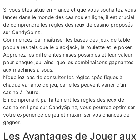
Si vous êtes situé en France et que vous souhaitez vous
lancer dans le monde des casinos en ligne, il est crucial
de comprendre les règles des jeux de casino proposés
sur CandySpinz.
Commencez par maîtriser les bases des jeux de table
populaires tels que le blackjack, la roulette et le poker.
Apprenez les différentes mises possibles et leur valeur
pour chaque jeu, ainsi que les combinaisons gagnantes
aux machines à sous.
N’oubliez pas de consulter les règles spécifiques à
chaque variante de jeu, car elles peuvent varier d’un
casino à l’autre.
En comprenant parfaitement les règles des jeux de
casino en ligne sur CandySpinz, vous pourrez optimiser
votre expérience de jeu et maximiser vos chances de
gagner.
Les Avantages de Jouer aux