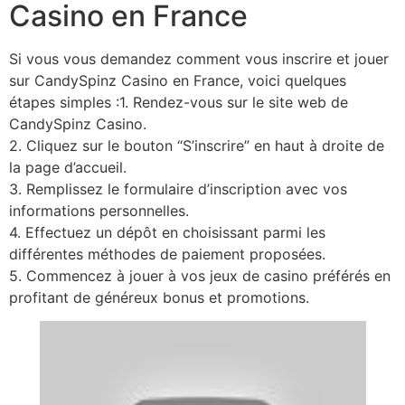
Casino en France
Si vous vous demandez comment vous inscrire et jouer
sur CandySpinz Casino en France, voici quelques
étapes simples :1. Rendez-vous sur le site web de
CandySpinz Casino.
2. Cliquez sur le bouton “S’inscrire” en haut à droite de
la page d’accueil.
3. Remplissez le formulaire d’inscription avec vos
informations personnelles.
4. Effectuez un dépôt en choisissant parmi les
différentes méthodes de paiement proposées.
5. Commencez à jouer à vos jeux de casino préférés en
profitant de généreux bonus et promotions.