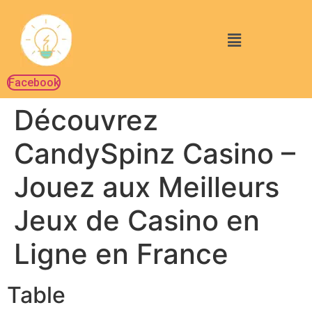
Facebook
Découvrez
CandySpinz Casino –
Jouez aux Meilleurs
Jeux de Casino en
Ligne en France
Table