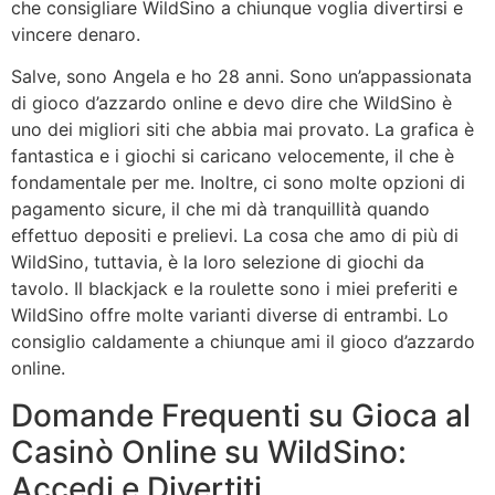
che consigliare WildSino a chiunque voglia divertirsi e
vincere denaro.
Salve, sono Angela e ho 28 anni. Sono un’appassionata
di gioco d’azzardo online e devo dire che WildSino è
uno dei migliori siti che abbia mai provato. La grafica è
fantastica e i giochi si caricano velocemente, il che è
fondamentale per me. Inoltre, ci sono molte opzioni di
pagamento sicure, il che mi dà tranquillità quando
effettuo depositi e prelievi. La cosa che amo di più di
WildSino, tuttavia, è la loro selezione di giochi da
tavolo. Il blackjack e la roulette sono i miei preferiti e
WildSino offre molte varianti diverse di entrambi. Lo
consiglio caldamente a chiunque ami il gioco d’azzardo
online.
Domande Frequenti su Gioca al
Casinò Online su WildSino:
Accedi e Divertiti