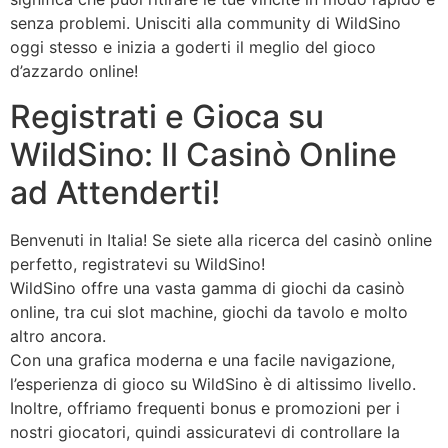
senza problemi. Unisciti alla community di WildSino
oggi stesso e inizia a goderti il meglio del gioco
d’azzardo online!
Registrati e Gioca su
WildSino: Il Casinò Online
ad Attenderti!
Benvenuti in Italia! Se siete alla ricerca del casinò online
perfetto, registratevi su WildSino!
WildSino offre una vasta gamma di giochi da casinò
online, tra cui slot machine, giochi da tavolo e molto
altro ancora.
Con una grafica moderna e una facile navigazione,
l’esperienza di gioco su WildSino è di altissimo livello.
Inoltre, offriamo frequenti bonus e promozioni per i
nostri giocatori, quindi assicuratevi di controllare la