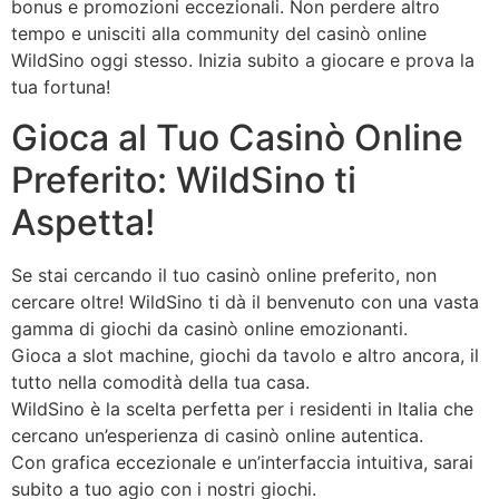
bonus e promozioni eccezionali. Non perdere altro
tempo e unisciti alla community del casinò online
WildSino oggi stesso. Inizia subito a giocare e prova la
tua fortuna!
Gioca al Tuo Casinò Online
Preferito: WildSino ti
Aspetta!
Se stai cercando il tuo casinò online preferito, non
cercare oltre! WildSino ti dà il benvenuto con una vasta
gamma di giochi da casinò online emozionanti.
Gioca a slot machine, giochi da tavolo e altro ancora, il
tutto nella comodità della tua casa.
WildSino è la scelta perfetta per i residenti in Italia che
cercano un’esperienza di casinò online autentica.
Con grafica eccezionale e un’interfaccia intuitiva, sarai
subito a tuo agio con i nostri giochi.