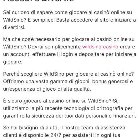
Sei curioso di sapere come giocare al casinò online su
WildSino? È semplice! Basta accedere al sito e iniziare a
divertirsi.
Ma che cos’è necessario per giocare al casinò online su
WildSino? Dovrai semplicemente
wildsino casino
creare
un account, effettuare il login e depositare per iniziare a
giocare.
Perché scegliere WildSino per giocare al casinò online?
Offriamo una vasta gamma di giochi, bonus generosi e
un’esperienza di gioco di alta qualità.
È sicuro giocare al casinò online su WildSino? Sì,
utilizziamo la più recente tecnologia di crittografia per
garantire la sicurezza dei tuoi dati personali e finanziari.
Se hai bisogno di aiuto, il nostro team di assistenza
clienti è disponibile 24/7 per assisterti in ogni tua