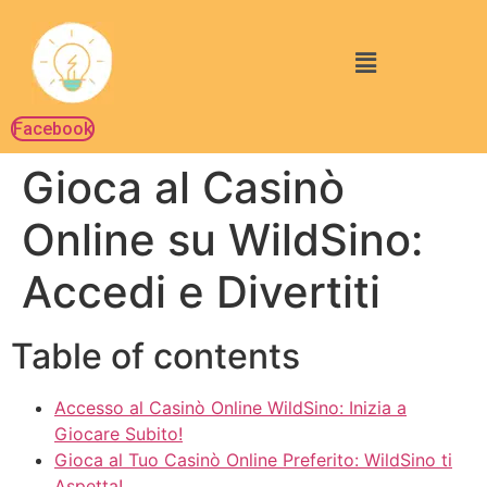
Facebook
Gioca al Casinò
Online su WildSino:
Accedi e Divertiti
Table of contents
Accesso al Casinò Online WildSino: Inizia a
Giocare Subito!
Gioca al Tuo Casinò Online Preferito: WildSino ti
Aspetta!