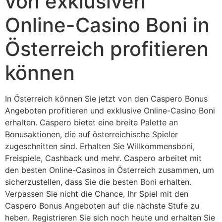
von exklusiven
Online-Casino Boni in
Österreich profitieren
können
In Österreich können Sie jetzt von den Caspero Bonus
Angeboten profitieren und exklusive Online-Casino Boni
erhalten. Caspero bietet eine breite Palette an
Bonusaktionen, die auf österreichische Spieler
zugeschnitten sind. Erhalten Sie Willkommensboni,
Freispiele, Cashback und mehr. Caspero arbeitet mit
den besten Online-Casinos in Österreich zusammen, um
sicherzustellen, dass Sie die besten Boni erhalten.
Verpassen Sie nicht die Chance, Ihr Spiel mit den
Caspero Bonus Angeboten auf die nächste Stufe zu
heben. Registrieren Sie sich noch heute und erhalten Sie