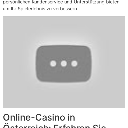
persönlichen Kundenservice und Unterstützung bieten,
um Ihr Spielerlebnis zu verbessern.
Online-Casino in