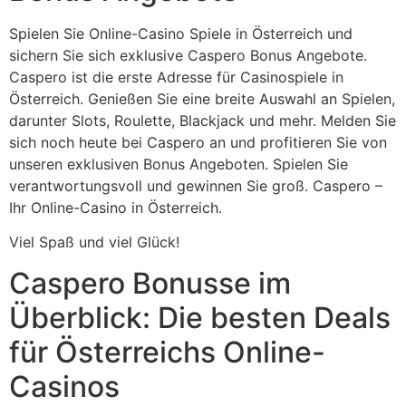
Spielen Sie Online-Casino Spiele in Österreich und
sichern Sie sich exklusive Caspero Bonus Angebote.
Caspero ist die erste Adresse für Casinospiele in
Österreich. Genießen Sie eine breite Auswahl an Spielen,
darunter Slots, Roulette, Blackjack und mehr. Melden Sie
sich noch heute bei Caspero an und profitieren Sie von
unseren exklusiven Bonus Angeboten. Spielen Sie
verantwortungsvoll und gewinnen Sie groß. Caspero –
Ihr Online-Casino in Österreich.
Viel Spaß und viel Glück!
Caspero Bonusse im
Überblick: Die besten Deals
für Österreichs Online-
Casinos