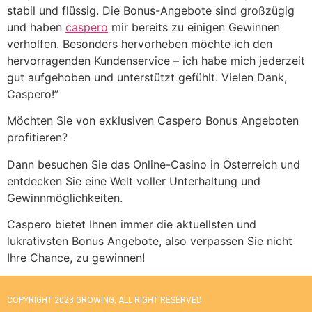
stabil und flüssig. Die Bonus-Angebote sind großzügig
und haben
caspero
mir bereits zu einigen Gewinnen
verholfen. Besonders hervorheben möchte ich den
hervorragenden Kundenservice – ich habe mich jederzeit
gut aufgehoben und unterstützt gefühlt. Vielen Dank,
Caspero!”
Möchten Sie von exklusiven Caspero Bonus Angeboten
profitieren?
Dann besuchen Sie das Online-Casino in Österreich und
entdecken Sie eine Welt voller Unterhaltung und
Gewinnmöglichkeiten.
Caspero bietet Ihnen immer die aktuellsten und
lukrativsten Bonus Angebote, also verpassen Sie nicht
Ihre Chance, zu gewinnen!
COPYRIGHT 2023 GROWING, ALL RIGHT RESERVED