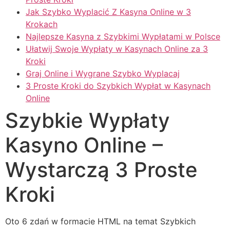
Jak Szybko Wyplacić Z Kasyna Online w 3
Krokach
Najlepsze Kasyna z Szybkimi Wypłatami w Polsce
Ułatwij Swoje Wypłaty w Kasynach Online za 3
Kroki
Graj Online i Wygrane Szybko Wyplacaj
3 Proste Kroki do Szybkich Wypłat w Kasynach
Online
Szybkie Wypłaty
Kasyno Online –
Wystarczą 3 Proste
Kroki
Oto 6 zdań w formacie HTML na temat Szybkich