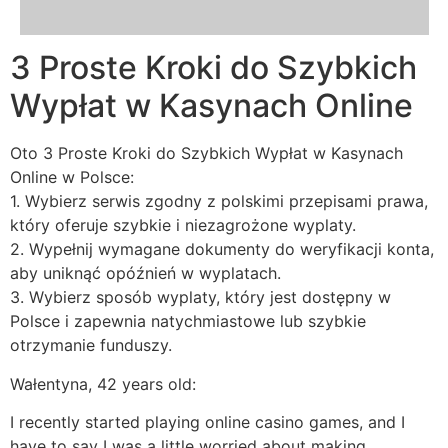
3 Proste Kroki do Szybkich
Wypłat w Kasynach Online
Oto 3 Proste Kroki do Szybkich Wypłat w Kasynach
Online w Polsce:
1. Wybierz serwis zgodny z polskimi przepisami prawa,
który oferuje szybkie i niezagrożone wyplaty.
2. Wypełnij wymagane dokumenty do weryfikacji konta,
aby uniknąć opóźnień w wyplatach.
3. Wybierz sposób wyplaty, który jest dostępny w
Polsce i zapewnia natychmiastowe lub szybkie
otrzymanie funduszy.
Wałentyna, 42 years old:
I recently started playing online casino games, and I
have to say I was a little worried about making