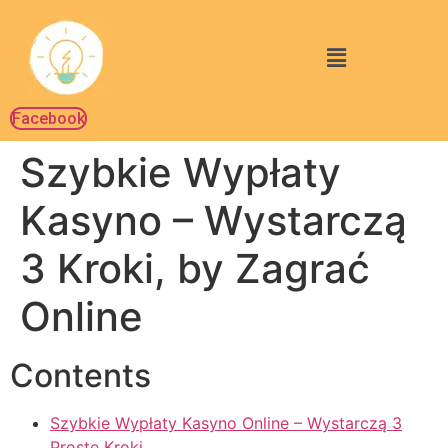
Facebook
Szybkie Wypłaty
Kasyno – Wystarczą
3 Kroki, by Zagrać
Online
Contents
Szybkie Wypłaty Kasyno Online – Wystarczą 3
Proste Kroki