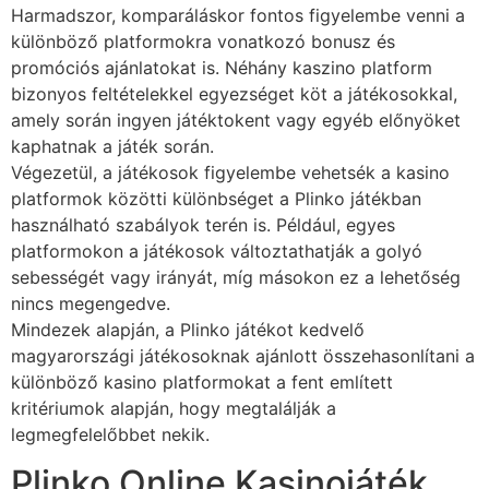
Harmadszor, komparáláskor fontos figyelembe venni a
különböző platformokra vonatkozó bonusz és
promóciós ajánlatokat is. Néhány kaszino platform
bizonyos feltételekkel egyezséget köt a játékosokkal,
amely során ingyen játéktokent vagy egyéb előnyöket
kaphatnak a játék során.
Végezetül, a játékosok figyelembe vehetsék a kasino
platformok közötti különbséget a Plinko játékban
használható szabályok terén is. Például, egyes
platformokon a játékosok változtathatják a golyó
sebességét vagy irányát, míg másokon ez a lehetőség
nincs megengedve.
Mindezek alapján, a Plinko játékot kedvelő
magyarországi játékosoknak ajánlott összehasonlítani a
különböző kasino platformokat a fent említett
kritériumok alapján, hogy megtalálják a
legmegfelelőbbet nekik.
Plinko Online Kasinojáték