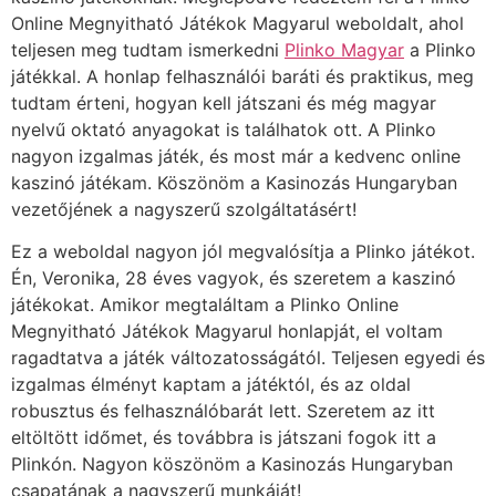
Online Megnyitható Játékok Magyarul weboldalt, ahol
teljesen meg tudtam ismerkedni
Plinko Magyar
a Plinko
játékkal. A honlap felhasználói baráti és praktikus, meg
tudtam érteni, hogyan kell játszani és még magyar
nyelvű oktató anyagokat is találhatok ott. A Plinko
nagyon izgalmas játék, és most már a kedvenc online
kaszinó játékam. Köszönöm a Kasinozás Hungaryban
vezetőjének a nagyszerű szolgáltatásért!
Ez a weboldal nagyon jól megvalósítja a Plinko játékot.
Én, Veronika, 28 éves vagyok, és szeretem a kaszinó
játékokat. Amikor megtaláltam a Plinko Online
Megnyitható Játékok Magyarul honlapját, el voltam
ragadtatva a játék változatosságától. Teljesen egyedi és
izgalmas élményt kaptam a játéktól, és az oldal
robusztus és felhasználóbarát lett. Szeretem az itt
eltöltött időmet, és továbbra is játszani fogok itt a
Plinkón. Nagyon köszönöm a Kasinozás Hungaryban
csapatának a nagyszerű munkáját!