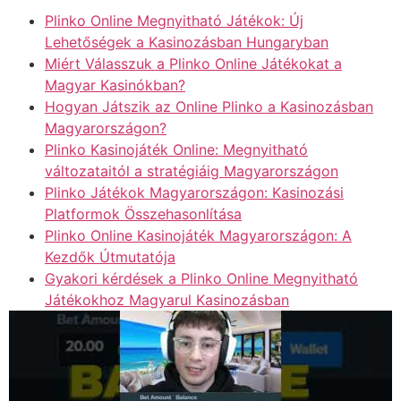
Plinko Online Megnyitható Játékok: Új
Lehetőségek a Kasinozásban Hungaryban
Miért Válasszuk a Plinko Online Játékokat a
Magyar Kasinókban?
Hogyan Játszik az Online Plinko a Kasinozásban
Magyarországon?
Plinko Kasinojáték Online: Megnyitható
változataitól a stratégiáig Magyarországon
Plinko Játékok Magyarországon: Kasinozási
Platformok Összehasonlítása
Plinko Online Kasinojáték Magyarországon: A
Kezdők Útmutatója
Gyakori kérdések a Plinko Online Megnyitható
Játékokhoz Magyarul Kasinozásban