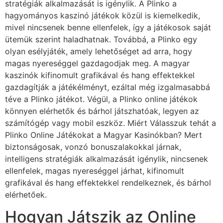
stratégiák alkalmazását is igénylik. A Plinko a
hagyományos kaszinó játékok közül is kiemelkedik,
mivel nincsenek benne ellenfelek, így a játékosok saját
ütemük szerint haladhatnak. Továbbá, a Plinko egy
olyan esélyjáték, amely lehetőséget ad arra, hogy
magas nyereséggel gazdagodjak meg. A magyar
kaszinók kifinomult grafikával és hang effektekkel
gazdagítják a játékélményt, ezáltal még izgalmasabbá
téve a Plinko játékot. Végül, a Plinko online játékok
könnyen elérhetők és bárhol játszhatóak, legyen az
számítógép vagy mobil eszköz. Miért Válasszuk tehát a
Plinko Online Játékokat a Magyar Kasinókban? Mert
biztonságosak, vonzó bonuszalakokkal járnak,
intelligens stratégiák alkalmazását igénylik, nincsenek
ellenfelek, magas nyereséggel járhat, kifinomult
grafikával és hang effektekkel rendelkeznek, és bárhol
elérhetőek.
Hogyan Játszik az Online