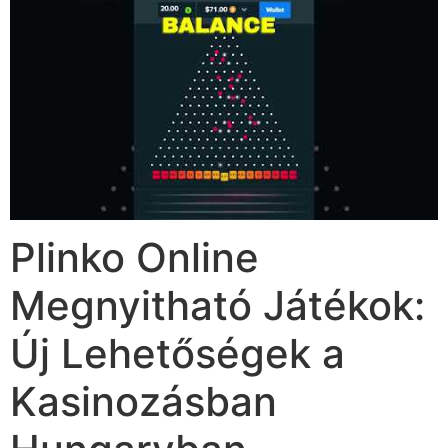
Plinko Online
Megnyitható Játékok:
Új Lehetőségek a
Kasinozásban