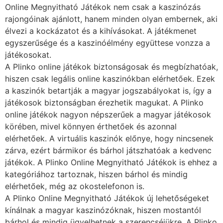
Online Megnyitható Játékok nem csak a kaszinózás
rajongóinak ajánlott, hanem minden olyan embernek, aki
élvezi a kockázatot és a kihívásokat. A játékmenet
egyszerűsége és a kaszinóélmény együttese vonzza a
játékosokat.
A Plinko online játékok biztonságosak és megbízhatóak,
hiszen csak legális online kaszinókban elérhetőek. Ezek
a kaszinók betartják a magyar jogszabályokat is, így a
játékosok biztonságban érezhetik magukat. A Plinko
online játékok nagyon népszerűek a magyar játékosok
körében, mivel könnyen érthetőek és azonnal
elérhetőek. A virtuális kaszinók előnye, hogy nincsenek
zárva, ezért bármikor és bárhol játszhatóak a kedvenc
játékok. A Plinko Online Megnyitható Játékok is ehhez a
kategóriához tartoznak, hiszen bárhol és mindig
elérhetőek, még az okostelefonon is.
A Plinko Online Megnyitható Játékok új lehetőségeket
kínálnak a magyar kaszinózóknak, hiszen mostantól
bárhol és mindig ügyelhetnek a szerencséjükre. A Plinko