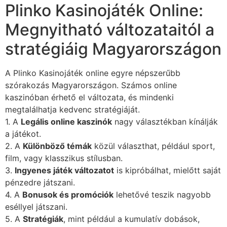
Plinko Kasinojáték Online:
Megnyitható változataitól a
stratégiáig Magyarországon
A Plinko Kasinojáték online egyre népszerűbb
szórakozás Magyarországon. Számos online
kaszinóban érhető el változata, és mindenki
megtalálhatja kedvenc stratégiáját.
1. A
Legális online kaszinók
nagy választékban kínálják
a játékot.
2. A
Különböző témák
közül választhat, például sport,
film, vagy klasszikus stílusban.
3.
Ingyenes játék változatot
is kipróbálhat, mielőtt saját
pénzedre játszani.
4. A
Bonusok és promóciók
lehetővé teszik nagyobb
eséllyel játszani.
5. A
Stratégiák
, mint például a kumulatív dobások,