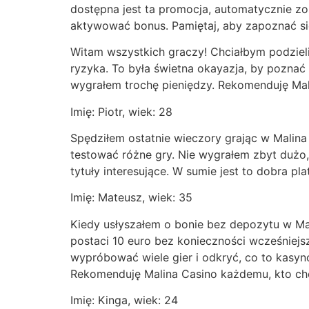
dostępna jest ta promocja, automatycznie z
aktywować bonus. Pamiętaj, aby zapoznać się
Witam wszystkich graczy! Chciałbym podziel
ryzyka. To była świetna okayazja, by poznać
wygrałem trochę pieniędzy. Rekomenduję Ma
Imię: Piotr, wiek: 28
Spędziłem ostatnie wieczory grając w Malin
testować różne gry. Nie wygrałem zbyt dużo, 
tytuły interesujące. W sumie jest to dobra pl
Imię: Mateusz, wiek: 35
Kiedy usłyszałem o bonie bez depozytu w Mal
postaci 10 euro bez konieczności wcześniej
wypróbować wiele gier i odkryć, co to kasyno
Rekomenduję Malina Casino każdemu, kto ch
Imię: Kinga, wiek: 24