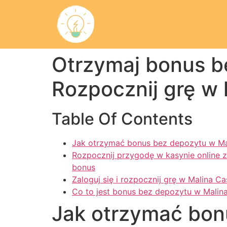
Otrzymaj bonus b
Rozpocznij grę w 
Table Of Contents
Jak otrzymać bonus bez depozytu w Mal
Rozpocznij przygodę w kasynie online z
bonus
Zaloguj się i rozpocznij grę w Malina C
Co to jest bonus bez depozytu w Malina
Jak otrzymać bon