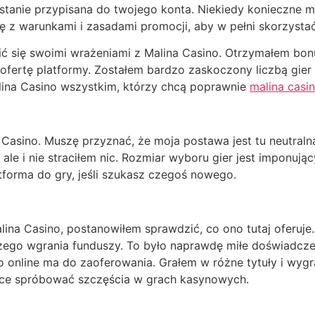
ostanie przypisana do twojego konta. Niekiedy konieczne
 z warunkami i zasadami promocji, aby w pełni skorzystać
ić się swoimi wrażeniami z Malina Casino. Otrzymałem bo
 ofertę platformy. Zostałem bardzo zaskoczony liczbą gier
lina Casino wszystkim, którzy chcą poprawnie
malina casi
a Casino. Muszę przyznać, że moja postawa jest tu neutra
ale i nie straciłem nic. Rozmiar wyboru gier jest imponuj
atforma do gry, jeśli szukasz czegoś nowego.
ina Casino, postanowiłem sprawdzić, co ono tutaj oferuje
szego wgrania funduszy. To było naprawdę miłe doświadc
 online ma do zaoferowania. Grałem w różne tytuły i wygra
ce spróbować szczęścia w grach kasynowych.