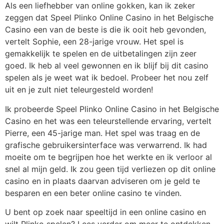
Als een liefhebber van online gokken, kan ik zeker
zeggen dat Speel Plinko Online Casino in het Belgische
Casino een van de beste is die ik ooit heb gevonden,
vertelt Sophie, een 28-jarige vrouw. Het spel is
gemakkelijk te spelen en de uitbetalingen zijn zeer
goed. Ik heb al veel gewonnen en ik blijf bij dit casino
spelen als je weet wat ik bedoel. Probeer het nou zelf
uit en je zult niet teleurgesteld worden!
Ik probeerde Speel Plinko Online Casino in het Belgische
Casino en het was een teleurstellende ervaring, vertelt
Pierre, een 45-jarige man. Het spel was traag en de
grafische gebruikersinterface was verwarrend. Ik had
moeite om te begrijpen hoe het werkte en ik verloor al
snel al mijn geld. Ik zou geen tijd verliezen op dit online
casino en in plaats daarvan adviseren om je geld te
besparen en een beter online casino te vinden.
U bent op zoek naar speeltijd in een online casino en