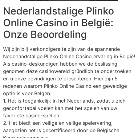
Nederlandstalige Plinko
Online Casino in België:
Onze Beoordeling
Wij zijn blij verkondigers te zijn van de spannende
Nederlandstalige Plinko Online Casino ervaring in België!
Als casino-deskundigen hebben we de beslissing
genomen deze casinowereld gründlich te onderzoeken
en u onze bevindingen te presenteren. Hier zijn 5
redenen waarom Plinko Online Casino een geweldige
optie is voor Belgen:
1. Het is toegankelijk in het Nederlands, zodat u zich
geconfortabel voelen kan met het spelen van uw
favoriete casino-spellen.
2. Het biedt een veilige en veilige spelervaring,
aangezien het is gecertificeerd door de Belgische
Kansspelcommissie.