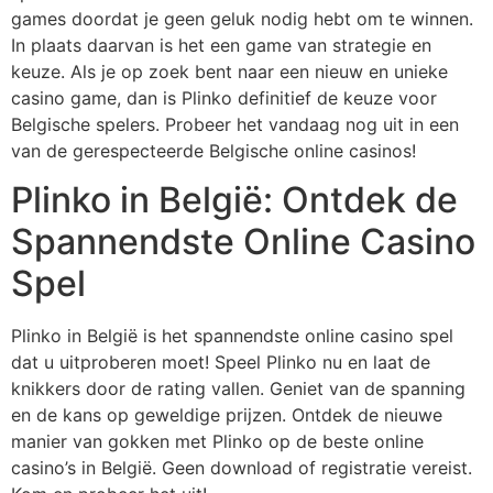
games doordat je geen geluk nodig hebt om te winnen.
In plaats daarvan is het een game van strategie en
keuze. Als je op zoek bent naar een nieuw en unieke
casino game, dan is Plinko definitief de keuze voor
Belgische spelers. Probeer het vandaag nog uit in een
van de gerespecteerde Belgische online casinos!
Plinko in België: Ontdek de
Spannendste Online Casino
Spel
Plinko in België is het spannendste online casino spel
dat u uitproberen moet! Speel Plinko nu en laat de
knikkers door de rating vallen. Geniet van de spanning
en de kans op geweldige prijzen. Ontdek de nieuwe
manier van gokken met Plinko op de beste online
casino’s in België. Geen download of registratie vereist.