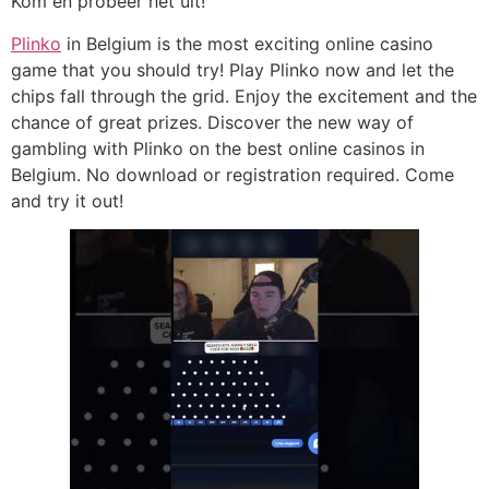
Kom en probeer het uit!
Plinko
in Belgium is the most exciting online casino
game that you should try! Play Plinko now and let the
chips fall through the grid. Enjoy the excitement and the
chance of great prizes. Discover the new way of
gambling with Plinko on the best online casinos in
Belgium. No download or registration required. Come
and try it out!