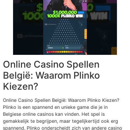
Online Casino Spellen
België: Waarom Plinko
Kiezen?
Online Casino Spellen België: Waarom Plinko Kiezen?
Plinko is een spannend en unieke game die je in
Belgiese online casinos kan vinden. Het spel is
gemakkelijk te begrijpen, maar tegelijkertijd ook erg
spannend. Plinko onderscheidt zich van andere casino