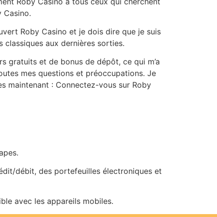
ment Roby Casino à tous ceux qui cherchent
y Casino.
uvert Roby Casino et je dois dire que je suis
 classiques aux dernières sorties.
rs gratuits et de bonus de dépôt, ce qui m’a
toutes mes questions et préoccupations. Je
dès maintenant : Connectez-vous sur Roby
tapes.
it/débit, des portefeuilles électroniques et
ble avec les appareils mobiles.