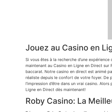
Jouez au Casino en Li
Si vous êtes à la recherche d’une expérience
maintenant au Casino en Ligne en Direct sur Ro
baccarat. Notre casino en direct est animé p
réaliste depuis le confort de votre foyer. De 
l’impression d’être dans un vrai casino. Alo
Ligne en Direct dès maintenant!
Roby Casino: La Meill