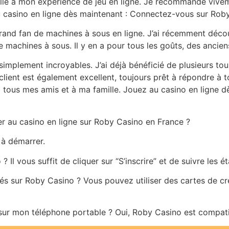
lle à mon expérience de jeu en ligne. Je recommande vive
u casino en ligne dès maintenant : Connectez-vous sur Rob
 grand fan de machines à sous en ligne. J’ai récemment déco
 machines à sous. Il y en a pour tous les goûts, des anciens
simplement incroyables. J’ai déjà bénéficié de plusieurs tou
client est également excellent, toujours prêt à répondre à 
 tous mes amis et à ma famille. Jouez au casino en ligne 
au casino en ligne sur Roby Casino en France ?
 à démarrer.
l vous suffit de cliquer sur “S’inscrire” et de suivre les é
 sur Roby Casino ? Vous pouvez utiliser des cartes de créd
e sur mon téléphone portable ? Oui, Roby Casino est compati