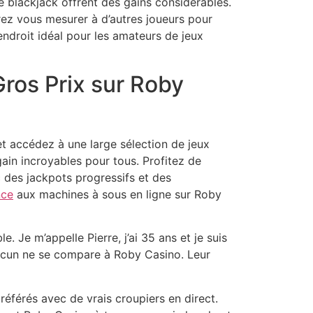
le blackjack offrent des gains considérables.
ez vous mesurer à d’autres joueurs pour
endroit idéal pour les amateurs de jeux
ros Prix sur Roby
t accédez à une large sélection de jeux
in incroyables pour tous. Profitez de
 des jackpots progressifs et des
nce
aux machines à sous en ligne sur Roby
 Je m’appelle Pierre, j’ai 35 ans et je suis
aucun ne se compare à Roby Casino. Leur
référés avec de vrais croupiers en direct.