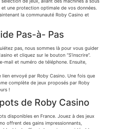
 sélection de jeux, allant des machines à sous
es et une protection optimale de vos données.
 maintenant la communauté Roby Casino et
ide Pas-à- Pas
uiétez pas, nous sommes là pour vous guider
sino et cliquez sur le bouton “S’inscrire”.
 e-mail et numéro de téléphone. Ensuite,
 le lien envoyé par Roby Casino. Une fois que
amme complète de jeux proposés par Roby
urs !
kpots de Roby Casino
ots disponibles en France. Jouez à des jeux
no offrent des gains impressionnants,