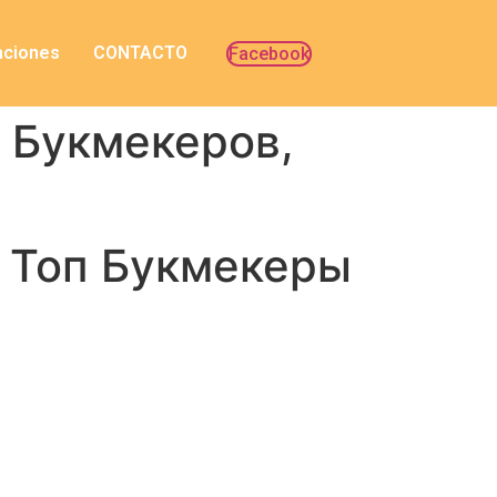
caciones
CONTACTO
Facebook
 Букмекеров,
 Топ Букмекеры