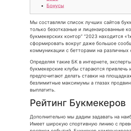
Бонусы
Мы составляли список лучших сайтов букм
только безотказные и лицензированные ко
букмекерских контор” “2023 находится «1
сформировать вокруг даже большое сообщ
коммуникации с бетторами на различных 
Определяя такие БК в интернете, эксперты
букмекерские клубы стараются привлечь
предпочитают делать ставки на площадках
безлимитные максимумы а глазах продвин
выплатить.
Рейтинг Букмекеров
Дополнительно мы дадим задавать на наиб
Имеет широкую спортивную линию с прев
росписи событий. Букмекер компенсирова