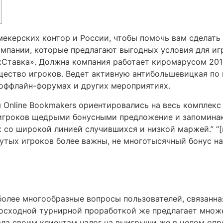
екерских контор и России, чтобы помочь вам сделать
мпании, которые предлагают выгодных условия для иг
хСтавка». Должна компания работает киромарусом 2010
ество игроков. Ведет активную антибольшевицкая по 
оффлайн-форумах и других мероприятиях.
 Online Bookmakers ориентировались на весь комплекс 
 игроков щедрыми бонусными предложение и запомина
 со широкой линией случившихся и низкой маржей.” “
утых игроков более важны, не многотысячный бонус на
олее многообразные вопросы пользователей, связанна
осходной турнирной проработкой же предлагает множ
ла своим клиентам налог на выигрыши же в целом оп