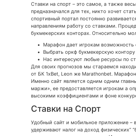
Ставки на спорт – это самое, а также ве
предназначался для тех, никто хочет ста
спортивный портал постоянно развиваетс
направлениям работу со ставками. Проце
букмекерских конторах. Относительно мо
Марафон дает игрокам возможность 
Выбрать оркф букмекерскую контору 
Нас интересуют любые ресурсы по ст
Для своих прогнозов мы стараемся наход
от БК 1xBet, Leon же Marathonbet. Марафо
Именно сайт является одним одним главн
маржи», ее предоставляется игрокам а оп
высокими коэффициентами и фоне конкур
Ставки на Спорт
Удобный сайт и мобильное приложение – 
удерживают налог на доход физических” 