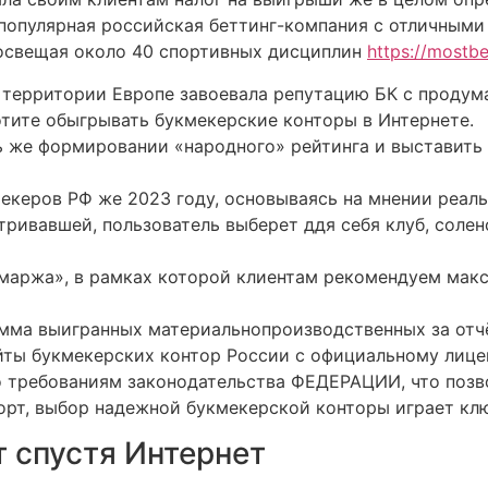
популярная российская беттинг-компания с отличными
 освещая около 40 спортивных дисциплин
https://mostbe
а территории Европе завоевала репутацию БК с продума
отите обыгрывать букмекерские конторы в Интернете.
ь же формировании «народного» рейтинга и выставить
екеров РФ же 2023 году, основываясь на мнении реал
тривавшей, пользователь выберет ддя себя клуб, солен
 маржа», в рамках которой клиентам рекомендуем мак
умма выигранных материальнопроизводственных за отч
ты букмекерских контор России с официальному лицен
о требованиям законодательства ФЕДЕРАЦИИ, что позво
спорт, выбор надежной букмекерской конторы играет кл
т спустя Интернет