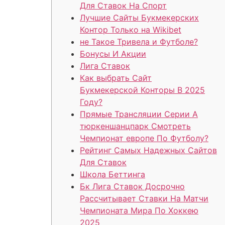
Для Ставок На Спорт
Лучшие Сайты Букмекерских
Контор Только на Wikibet
не Такое Тривела и Футболе?
Бонусы И Акции
Лига Ставок
Как выбрать Сайт
Букмекерской Конторы В 2025
Году?
Прямые Трансляции Серии А
тюркеншанцпарк Смотреть
Чемпионат европе По Футболу?
Рейтинг Самых Надежных Сайтов
Для Ставок
Школа Беттинга
Бк Лига Ставок Досрочно
Рассчитывает Ставки На Матчи
Чемпионата Мира По Хоккею
2025