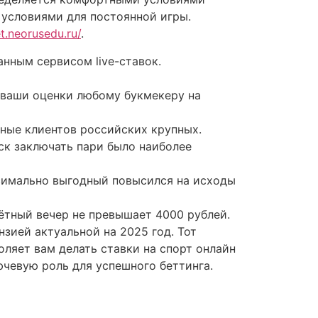
 условиями для постоянной игры.
t.neorusedu.ru/
.
нным сервисом live-ставок.
 ваши оценки любому букмекеру на
ьные клиентов российских крупных.
ск заключать пари было наиболее
симально выгодный повысился на исходы
ётный вечер не превышает 4000 рублей.
зией актуальной на 2025 год. Тот
ляет вам делать ставки на спорт онлайн
ючевую роль для успешного беттинга.