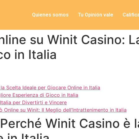
Quienes somos
Tu Opinión vale
Califi
line su Winit Casino: L
o in Italia
la Scelta Ideale per Giocare Online in Italia
iore Esperienza di Gioco in Italia
Italia per Divertirti e Vincere
Online su Winit: Il Meglio dell’Intrattenimento in Italia
 Perché Winit Casino è l
in Italia