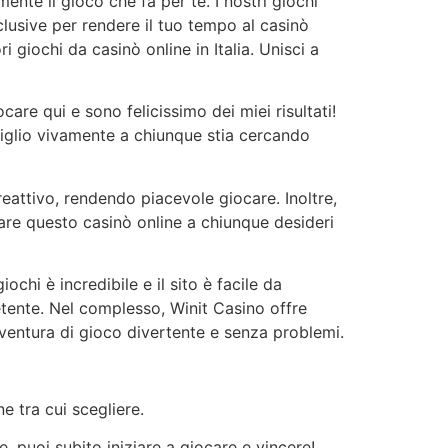
ente il gioco che fa per te. I nostri giochi
clusive per rendere il tuo tempo al casinò
 giochi da casinò online in Italia. Unisci a
are qui e sono felicissimo dei miei risultati!
iglio vivamente a chiunque stia cercando
reattivo, rendendo piacevole giocare. Inoltre,
are questo casinò online a chiunque desideri
ochi è incredibile e il sito è facile da
tente. Nel complesso, Winit Casino offre
vventura di gioco divertente e senza problemi.
e tra cui scegliere.
e, puoi subito iniziare a giocare e vincere!