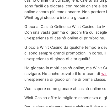
casinò online tra cui scegliere. Che tu sia un 
sono facili da giocare, con regole chiare e is
online ancora più emozionante. Non perdere l’op
Winit oggi stesso e inizia a giocare!
Gioca al Casinò Online su Winit Casino: La Migl
Con una vasta gamma di giochi tra cui scegli
un’esperienza di casinò online di prim’ordine.
Gioco a Winit Casino da qualche tempo e devo d
ci sono sempre grandi promozioni in corso, il
un’esperienza di gioco di alta qualità.
Ho giocato in molti casinò online, ma Winit Cas
navigare. Ho anche trovato il loro team di
win
un’esperienza di gioco online di prima classe
Vuoi sapere come giocare al casinò online su W
Winit Casino offre la migliore esperienza di g
Per iniziare a giocare, basta visitare il sito 