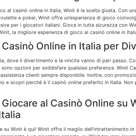
co al casinò online in Italia, Winit è la scelta giusta. Con 
 roulette e poker, Winit offre un’esperienza di gioco coinvol
ve per i giocatori italiani. Gioca in tutta sicurezza con Win
it, la migliore esperienza di gioco al casinò online in Italia.
 Casinò Online in Italia per Div
lia, dove il divertimento e la vincita vanno di pari passo. Co
ci sono opzioni per soddisfare qualsiasi preferenza. Winit C
assistenza clienti sempre disponibile. Inoltre, con promozi
 e scopri perché è il casinò online preferito in Italia. Non 
 Giocare al Casinò Online su Wi
talia
e su Winit è qui! Winit offre il meglio dell’intrattenimento i