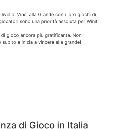
 livello. Vinci alla Grande con i loro giochi di
 giocatori sono una priorità assoluta per Winit
o di gioco ancora più gratificante. Non
 subito e inizia a vincere alla grande!
za di Gioco in Italia