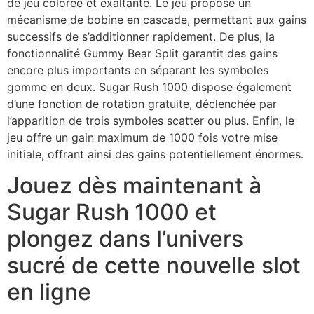
de jeu colorée et exaltante. Le jeu propose un
mécanisme de bobine en cascade, permettant aux gains
successifs de s’additionner rapidement. De plus, la
fonctionnalité Gummy Bear Split garantit des gains
encore plus importants en séparant les symboles
gomme en deux. Sugar Rush 1000 dispose également
d’une fonction de rotation gratuite, déclenchée par
l’apparition de trois symboles scatter ou plus. Enfin, le
jeu offre un gain maximum de 1000 fois votre mise
initiale, offrant ainsi des gains potentiellement énormes.
Jouez dès maintenant à
Sugar Rush 1000 et
plongez dans l’univers
sucré de cette nouvelle slot
en ligne