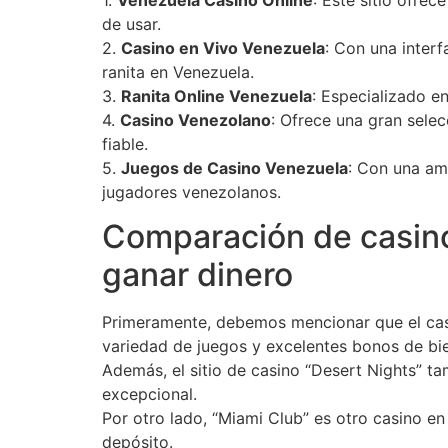
1.
Venezuela Casino Online
: Este sitio ofrec
de usar.
2.
Casino en Vivo Venezuela
: Con una interf
ranita en Venezuela.
3.
Ranita Online Venezuela
: Especializado en
4.
Casino Venezolano
: Ofrece una gran selec
fiable.
5.
Juegos de Casino Venezuela
: Con una amp
jugadores venezolanos.
Comparación de casinos
ganar dinero
Primeramente, debemos mencionar que el casi
variedad de juegos y excelentes bonos de bi
Además, el sitio de casino “Desert Nights” ta
excepcional.
Por otro lado, “Miami Club” es otro casino en
depósito.