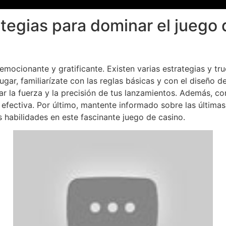
tegias para dominar el juego d
ocionante y gratificante. Existen varias estrategias y tru
ugar, familiarízate con las reglas básicas y con el diseño de
r la fuerza y la precisión de tus lanzamientos. Además, con
 efectiva. Por último, mantente informado sobre las últimas
 habilidades en este fascinante juego de casino.