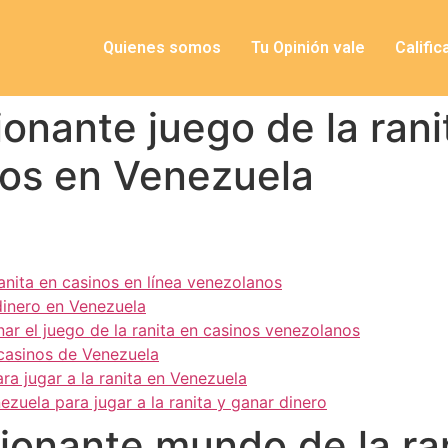
Quienes somos
Tu Opinión vale
Califi
ionante juego de la rani
nos en Venezuela
nita en casinos en línea venezolanos
 dinero en Venezuela
ar el juego de la ranita en casinos venezolanos
n casinos de Venezuela
ara jugar a la ranita en Venezuela
zuela para jugar a la ranita y ganar dinero
onante mundo de la ran