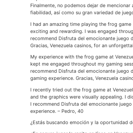
Finalmente, no podemos dejar de mencionar a
fiabilidad, así como su gran variedad de juego
I had an amazing time playing the frog game a
exciting and rewarding. I was engaged throug
recommend Disfruta del emocionante juego de 
Gracias, Venezuela casinos, for an unforgetta
My experience with the frog game at Venezuela
kept me engaged throughout my gaming sessio
recommend Disfruta del emocionante juego de 
gaming experience. Gracias, Venezuela casinos
I recently tried out the frog game at Venezue
and the graphics were visually appealing. I di
I recommend Disfruta del emocionante juego d
experience. – Pedro, 40
¿Estás buscando emoción y la oportunidad de 