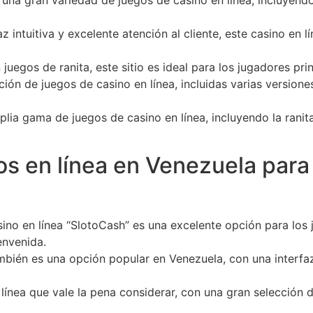
e una gran variedad de juegos de casino en línea, incluyendo
az intuitiva y excelente atención al cliente, este casino en 
 juegos de ranita, este sitio es ideal para los jugadores pr
ción de juegos de casino en línea, incluidas varias versione
lia gama de juegos de casino en línea, incluyendo la ranita
 en línea en Venezuela para j
no en línea “SlotoCash” es una excelente opción para los 
envenida.
mbién es una opción popular en Venezuela, con una interfaz f
 línea que vale la pena considerar, con una gran selección