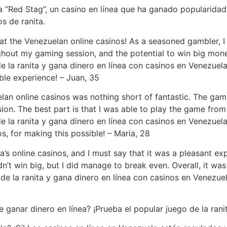
 “Red Stag”, un casino en línea que ha ganado popularidad
s de ranita.
t the Venezuelan online casinos! As a seasoned gambler, I 
hout my gaming session, and the potential to win big mone
la ranita y gana dinero en línea con casinos en Venezuela
ble experience! – Juan, 35
n online casinos was nothing short of fantastic. The game i
n. The best part is that I was able to play the game from
la ranita y gana dinero en línea con casinos en Venezuela
, for making this possible! – Maria, 28
la’s online casinos, and I must say that it was a pleasant 
dn’t win big, but I did manage to break even. Overall, it wa
e la ranita y gana dinero en línea con casinos en Venezue
ganar dinero en línea? ¡Prueba el popular juego de la ranit