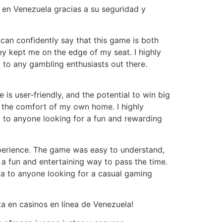
 en Venezuela gracias a su seguridad y
can confidently say that this game is both
y kept me on the edge of my seat. I highly
 to any gambling enthusiasts out there.
s user-friendly, and the potential to win big
 the comfort of my own home. I highly
 to anyone looking for a fun and rewarding
experience. The game was easy to understand,
s a fun and entertaining way to pass the time.
la to anyone looking for a casual gaming
a en casinos en línea de Venezuela!