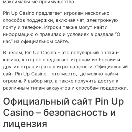
максимальные преимущества.
Pin Up Casino предлагает игрокам несколько
способов поддержки, включая чат, электронную
почту и телефон. Игроки также могут найти
информацию о правилах и условиях в разделе “О
нас” на официальном сайте.
В целом, Pin Up Casino – это популярный онлайн-
казино, которое предлагает игрокам из России и
других стран играть в игры на деньги. Официальный
сайт Pin Up Casino – это место, где можно найти
огромный выбор игр, а также получить доступ к
различным типам аккаунтов и способам поддержки.
Официальный сайт Pin Up
Casino – безопасность и
лицензия