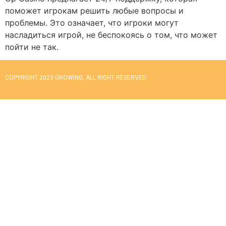
поможет игрокам решить любые вопросы и
проблемы. Это означает, что игроки могут
насладиться игрой, не беспокоясь о том, что может
пойти не так.
COPYRIGHT 2023 GROWING, ALL RIGHT RESERVED