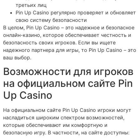
третьих лиц
Pin Up Casino регулярно проверяет и обновляет
свою систему безопасности
В целом, Pin Up Casino – это надежное и безопасное
онлайн-казино, которое обеспечивает честность и
безопасность своих игроков. Если вы ищете
надежного партнера для игры, то Pin Up Casino – это
ваш выбор.
Возможности для игроков
на официальном сайте Pin
Up Casino
На официальном сайте Pin Up Casino игроки могут
насладиться широким спектром возможностей,
которые обеспечивают им комфортную и
безопасную игру. В частности, на сайте доступны: