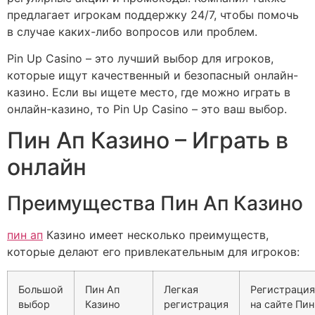
предлагает игрокам поддержку 24/7, чтобы помочь
в случае каких-либо вопросов или проблем.
Pin Up Casino – это лучший выбор для игроков,
которые ищут качественный и безопасный онлайн-
казино. Если вы ищете место, где можно играть в
онлайн-казино, то Pin Up Casino – это ваш выбор.
Пин Ап Казино – Играть в
онлайн
Преимущества Пин Ап Казино
пин ап
Казино имеет несколько преимуществ,
которые делают его привлекательным для игроков:
Большой
Пин Ап
Легкая
Регистрация
выбор
Казино
регистрация
на сайте Пин