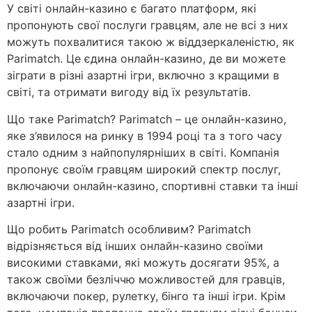
У світі онлайн-казино є багато платформ, які
пропонують свої послуги гравцям, але не всі з них
можуть похвалитися такою ж віддзеркаленістю, як
Parimatch. Це єдина онлайн-казино, де ви можете
зіграти в різні азартні ігри, включно з кращими в
світі, та отримати вигоду від їх результатів.
Що таке Parimatch? Parimatch – це онлайн-казино,
яке з’явилося на ринку в 1994 році та з того часу
стало одним з найпопулярніших в світі. Компанія
пропонує своїм гравцям широкий спектр послуг,
включаючи онлайн-казино, спортивні ставки та інші
азартні ігри.
Що робить Parimatch особливим? Parimatch
відрізняється від інших онлайн-казино своїми
високими ставками, які можуть досягати 95%, а
також своїми безліччю можливостей для гравців,
включаючи покер, рулетку, бінго та інші ігри. Крім