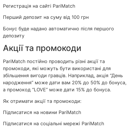
Регистрація на сайті PariMatch
Перший депозит на суму від 100 грн
Бонус буде надано автоматично після першого
депозиту
Акції та промокоди
PariMatch постійно проводить різні акції та
промокоди, які можуть бути використані для
збільшення вигоди гравців. Наприклад, акція “День
народження” може дати вам 20% до 50% до бонуса,
а промокод “LOVE” може дати 15% до бонуса.
Як отримати акції та промокоди:
Підписатися на новини PariMatch
Підписатися на соціальні мережі PariMatch