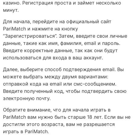
казино. Регистрация проста и займет несколько
минут.
Для начала, перейдите на официальный сайт
PariMatch и нажмите на кнопку
“Зарегистрироваться”. Затем, введите свои личные
данные, такие как имя, фамилия, email и пароль.
Введите корректные данные, так как они будут
использоваться для входа в ваш аккаунт.
Далее, выберите способ подтверждения email. Вы
можете выбрать между двумя вариантами:
отправкой кода на email или смс-сообщением.
Введите полученный код, чтобы подтвердить свою
электронную почту.
Обратите внимание, что для начала играть в
PariMatch вам нужно быть старше 18 лет. Если вы не
достигли этого возраста, вам не разрешается
играть в PariMatch.