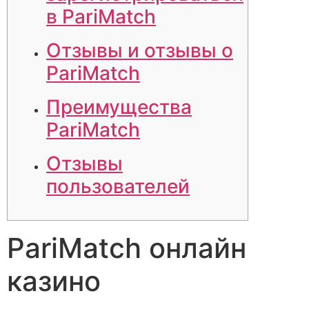
в PariMatch
Отзывы и отзывы о
PariMatch
Преимущества
PariMatch
Отзывы
пользователей
PariMatch онлайн
казино