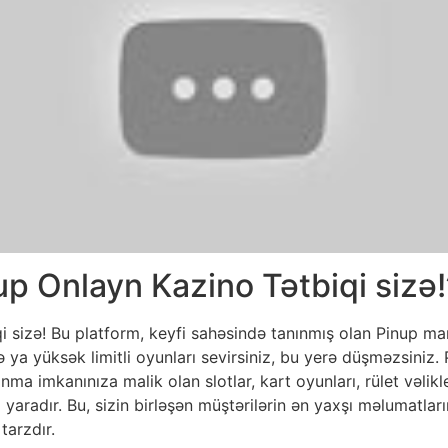
 Onlayn Kazino Tətbiqi sizə!
izə! Bu platform, keyfi sahəsində tanınmış olan Pinup mark
ə ya yüksək limitli oyunları sevirsiniz, bu yerə düşməzsiniz.
ma imkanınıza malik olan slotlar, kart oyunları, rület vəlikle
 yaradır. Bu, sizin birləşən müştərilərin ən yaxşı məlumatlar
tarzdır.