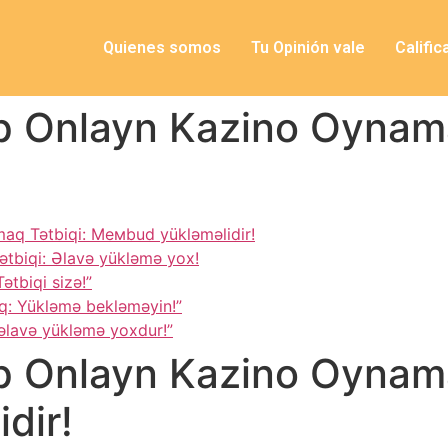
Quienes somos
Tu Opinión vale
Califi
 Onlayn Kazino Oynama
q Tətbiqi: Mемbud yükləməlidir!
tbiqi: Əlavə yükləmə yox!
tbiqi sizə!”
q: Yükləmə bekləməyin!”
 əlavə yükləmə yoxdur!”
 Onlayn Kazino Oynama
dir!