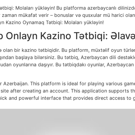
qi: Molaları yükləyin! Bu platforma azerbaycanlı dilinizd
r zaman mükafat verir – bonuslar və qusxular mü harici olanla
yn Kazino Oynamaq Tətbiqi: Molaları yükləyin!
 Onlayn Kazino Tətbiqi: Əlav
an bir kazino tətbiqidir. Bu platform, müxtəlif oyun türlər
ından başlaya bilərsiniz. Bu tətbiq, Azerbaycan dili destəkle
oğrudan oyunlarına daşıyır. Bu tətbiqdakı oyunlar, Azerbayc
or Azerbaijan. This platform is ideal for playing various ga
 site after creating an account. This application supports t
ick and powerful interface that provides direct access to 