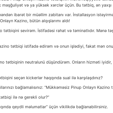
məşğuliyət və ya yüksek xərclər üçün. Bu tətbiq, ən yaxşı o
 məndən ibarət bir müəllim zabitanı var. İnstallasyon istəyir
layn Kazino, bütün alqışlarımı aldı!
o tətbiqini sevirəm. İstifadəsi rahat və təminatlıdır. Mənə 
zino tətbiqi istifadə edirəm və onun işlədiyi, fakat mən o
o tətbiqinin neutralunü düşündürəm. Onların hizməti iyidir,
qini seçən kickerlər haqqında sual ilə karşılaşdınız?
llarınızı bağlamalısınız: “Mükkəməsiz Pinup Onlayn Kazino tə
biqi ilə nə gerekli olur?”
nda qeydli məlumatlar” üçün vikilikdə bağlanabilirsiniz.