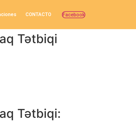
caciones
CONTACTO
Facebook
q Tətbiqi
q Tətbiqi: