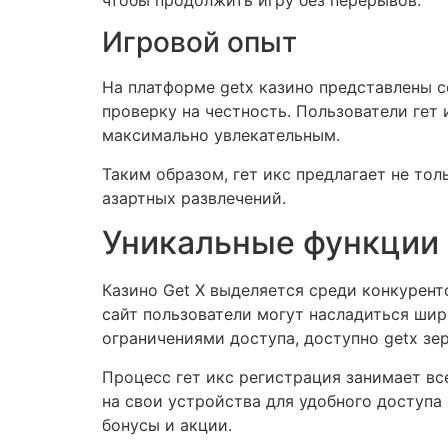
Игровой опыт
На платформе getx казино представлены со
проверку на честность. Пользователи гет
максимально увлекательным.
Таким образом, гет икс предлагает не тол
азартных развлечений.
Уникальные функции 
Казино Get X выделяется среди конкурент
сайт пользователи могут насладиться широ
ограничениями доступа, доступно getx зе
Процесс гет икс регистрация занимает все
на свои устройства для удобного доступа
бонусы и акции.