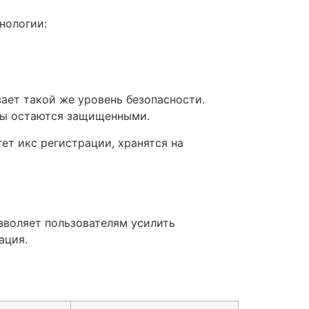
нологии:
вает такой же уровень безопасности.
рмы остаются защищенными.
ет икс регистрации, хранятся на
зволяет пользователям усилить
ация.