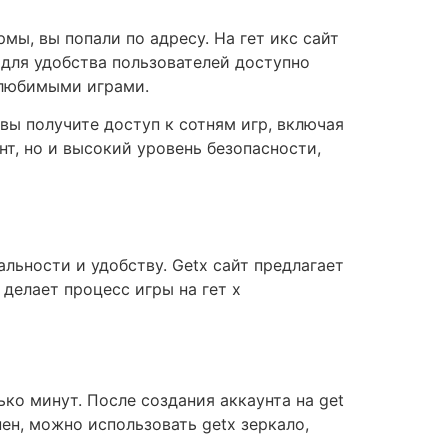
мы, вы попали по адресу. На гет икс сайт
 для удобства пользователей доступно
с любимыми играми.
вы получите доступ к сотням игр, включая
нт, но и высокий уровень безопасности,
льности и удобству. Getx сайт предлагает
делает процесс игры на гет х
ко минут. После создания аккаунта на get
ен, можно использовать getx зеркало,