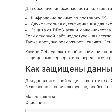
Для обеспечения безопасности пользовате
Шифрование данных по протоколу SSL.
Двухфакторная аутентификация для вхо
Защита от DDoS-атак и мошенничества.
Если основной сайт недоступен, вы всегд
Также доступна возможность скачать Get
Казино Getx уделяет особое внимание кон
защищенных серверах и не передаются тр
Как защищены данны
Для дополнительной защиты на гет икс са
безопасность своих аккаунтов, особенно п
Метод защиты
Описание