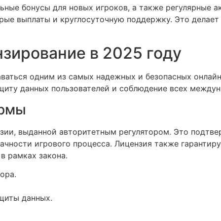
ьные бонусы для новых игроков, а также регулярные ак
рые выплаты и круглосуточную поддержку. Это делает
нзирование в 2025 году
аваться одним из самых надежных и безопасных онлайн
ащиту данных пользователей и соблюдение всех междун
ормы
нзии, выданной авторитетным регулятором. Это подтвер
ачности игрового процесса. Лицензия также гарантируе
в рамках закона.
ора.
щиты данных.