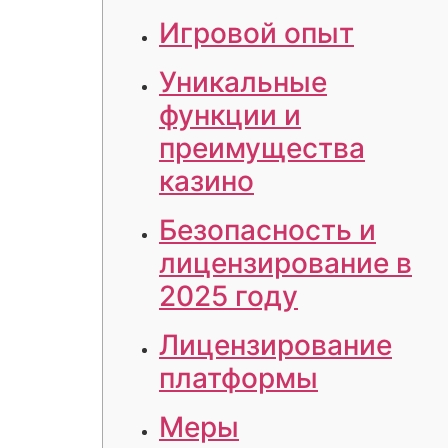
Игровой опыт
Уникальные
функции и
преимущества
казино
Безопасность и
лицензирование в
2025 году
Лицензирование
платформы
Меры