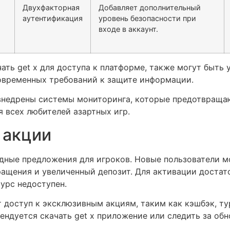
Двухфакторная
Добавляет дополнительный
аутентификация
уровень безопасности при
входе в аккаунт.
ать get x для доступа к платформе, также могут быть 
овременных требований к защите информации.
а внедрены системы мониторинга, которые предотвраща
 всех любителей азартных игр.
 акции
одные предложения для игроков. Новые пользователи 
ащения и увеличенный депозит. Для активации достато
сурс недоступен.
 доступ к эксклюзивным акциям, таким как кэшбэк, т
ндуется скачать get x приложение или следить за обн