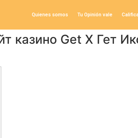
Quienes somos
Tu Opinión vale
Califi
т казино Get X Гет Ик