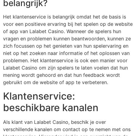
belangrijk?
Het klantenservice is belangrijk omdat het de basis is
voor een positieve ervaring bij het spelen op de website
of app van Lalabet Casino. Wanneer de spelers hun
vragen en problemen kunnen beantwoorden, kunnen ze
zich focussen op het genieten van hun spelervaring en
niet op het zoeken naar informatie of het oplossen van
problemen. Het klantenservice is ook een manier voor
Lalabet Casino om zijn spelers te laten voelen dat hun
mening wordt gehoord en dat hun feedback wordt
gebruikt om de website of app te verbeteren.
Klantenservice:
beschikbare kanalen
Als klant van Lalabet Casino, beschik je over
verschillende kanalen om contact op te nemen met ons