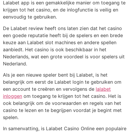
Lalabet app is een gemakkelijke manier om toegang te
krijgen tot het casino, en de inlogfunctie is veilig en
eenvoudig te gebruiken.
De Lalabet review heeft ons laten zien dat het casino
een goede reputatie heeft bij de spelers en een brede
keuze aan Lalabet slot machines en andere spellen
aanbiedt. Het casino is ook beschikbaar in het
Nederlands, wat een grote voordeel is voor spelers uit
Nederland.
Als je een nieuwe speler bent bij Lalabet, is het
belangrijk om eerst de Lalabet login te gebruiken om
een account te creëren en vervolgens de
lalabet
inloggen
om toegang te krijgen tot het casino. Het is
ook belangrijk om de voorwaarden en regels van het
casino te lezen en te begrijpen voordat je begint met
spelen.
In samenvatting, is Lalabet Casino Online een populaire