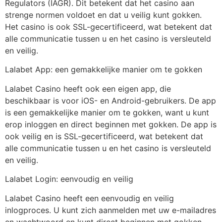
Regulators (IAGR). Dit betekent dat het casino aan
strenge normen voldoet en dat u veilig kunt gokken.
Het casino is ook SSL-gecertificeerd, wat betekent dat
alle communicatie tussen u en het casino is versleuteld
en veilig.
Lalabet App: een gemakkelijke manier om te gokken
Lalabet Casino heeft ook een eigen app, die
beschikbaar is voor iOS- en Android-gebruikers. De app
is een gemakkelijke manier om te gokken, want u kunt
erop inloggen en direct beginnen met gokken. De app is
ook veilig en is SSL-gecertificeerd, wat betekent dat
alle communicatie tussen u en het casino is versleuteld
en veilig.
Lalabet Login: eenvoudig en veilig
Lalabet Casino heeft een eenvoudig en veilig
inlogproces. U kunt zich aanmelden met uw e-mailadres
en wachtwoord en kunt direct beginnen met gokken.