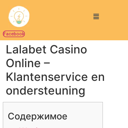
Facebook
Lalabet Casino
Online –
Klantenservice en
ondersteuning
Содержимое