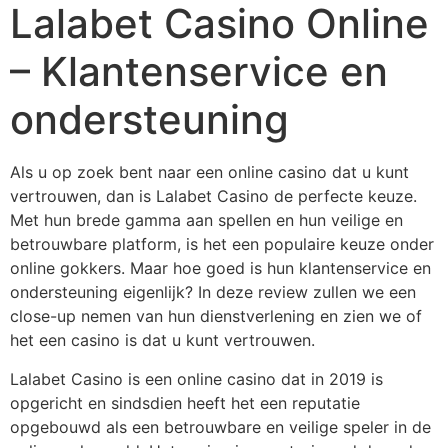
Lalabet Casino Online
– Klantenservice en
ondersteuning
Als u op zoek bent naar een online casino dat u kunt
vertrouwen, dan is Lalabet Casino de perfecte keuze.
Met hun brede gamma aan spellen en hun veilige en
betrouwbare platform, is het een populaire keuze onder
online gokkers. Maar hoe goed is hun klantenservice en
ondersteuning eigenlijk? In deze review zullen we een
close-up nemen van hun dienstverlening en zien we of
het een casino is dat u kunt vertrouwen.
Lalabet Casino is een online casino dat in 2019 is
opgericht en sindsdien heeft het een reputatie
opgebouwd als een betrouwbare en veilige speler in de