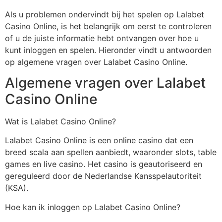
Als u problemen ondervindt bij het spelen op Lalabet
Casino Online, is het belangrijk om eerst te controleren
of u de juiste informatie hebt ontvangen over hoe u
kunt inloggen en spelen. Hieronder vindt u antwoorden
op algemene vragen over Lalabet Casino Online.
Algemene vragen over Lalabet
Casino Online
Wat is Lalabet Casino Online?
Lalabet Casino Online is een online casino dat een
breed scala aan spellen aanbiedt, waaronder slots, table
games en live casino. Het casino is geautoriseerd en
gereguleerd door de Nederlandse Kansspelautoriteit
(KSA).
Hoe kan ik inloggen op Lalabet Casino Online?