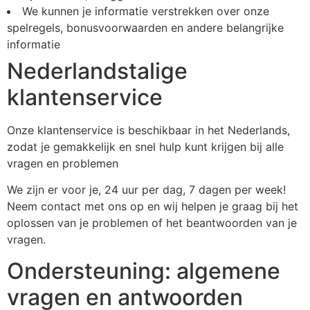
We kunnen je informatie verstrekken over onze
spelregels, bonusvoorwaarden en andere belangrijke
informatie
Nederlandstalige
klantenservice
Onze klantenservice is beschikbaar in het Nederlands,
zodat je gemakkelijk en snel hulp kunt krijgen bij alle
vragen en problemen
We zijn er voor je, 24 uur per dag, 7 dagen per week!
Neem contact met ons op en wij helpen je graag bij het
oplossen van je problemen of het beantwoorden van je
vragen.
Ondersteuning: algemene
vragen en antwoorden