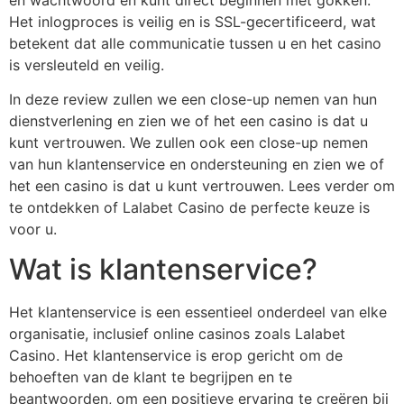
Het inlogproces is veilig en is SSL-gecertificeerd, wat
betekent dat alle communicatie tussen u en het casino
is versleuteld en veilig.
In deze review zullen we een close-up nemen van hun
dienstverlening en zien we of het een casino is dat u
kunt vertrouwen. We zullen ook een close-up nemen
van hun klantenservice en ondersteuning en zien we of
het een casino is dat u kunt vertrouwen. Lees verder om
te ontdekken of Lalabet Casino de perfecte keuze is
voor u.
Wat is klantenservice?
Het klantenservice is een essentieel onderdeel van elke
organisatie, inclusief online casinos zoals Lalabet
Casino. Het klantenservice is erop gericht om de
behoeften van de klant te begrijpen en te
beantwoorden, om een positieve ervaring te creëren bij