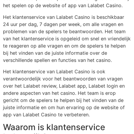
het spelen op de website of app van Lalabet Casino.
Het klantenservice van Lalabet Casino is beschikbaar
24 uur per dag, 7 dagen per week, om alle vragen en
problemen van de spelers te beantwoorden. Het team
van het klantenservice is opgeleid om snel en vriendelijk
te reageren op alle vragen en om de spelers te helpen
bij het vinden van de juiste informatie over de
verschillende spellen en functies van het casino.
Het klantenservice van Lalabet Casino is ook
verantwoordelijk voor het beantwoorden van vragen
over het Lalabet review, Lalabet app, Lalabet login en
andere aspecten van het casino. Het team is erop
gericht om de spelers te helpen bij het vinden van de
juiste informatie en om hun ervaring op de website of
app van Lalabet Casino te verbeteren.
Waarom is klantenservice